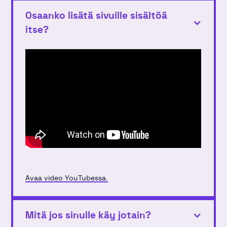
Osaanko lisätä sivuille sisältöä
itse?
Avaa video YouTubessa.
Mitä jos sinulle käy jotain?