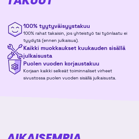
TAKUUT
v47
16
17
18
19
20
21
22
100% tyytyväisyys­takuu
v48
23
24
25
26
27
28
29
100% rahat takaisin, jos yhteistyö tai työnlaatu ei
tyydytä (ennen julkaisua).
v49
30
1
2
3
4
5
6
Kaikki muokkaukset kuukauden sisällä
julkaisusta
Puolen vuoden korjaustakuu
joulukuu 2026
Korjaan kaikki selkeät toiminnaliset virheet
sivustossa puolen vuoden sisällä julkaisusta.
ma
ti
ke
to
pe
la
su
v49
30
1
2
3
4
5
6
v50
7
8
9
10
11
12
13
v51
14
15
16
17
18
19
20
AIKAISEMPIA