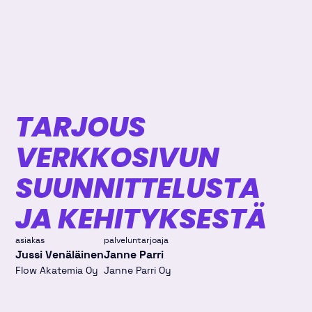
TARJOUS
VERKKOSIVUN
SUUNNITTELUSTA
JA KEHITYKSESTÄ
asiakas
palveluntarjoaja
Jussi Venäläinen
Janne Parri
Flow Akatemia Oy
Janne Parri Oy