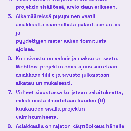
projektin sisällössä, arvioidaan erikseen.
Aikamääreissä pysyminen vaatii
asiakkaalta säännöllistä palautteen antoa
ja
pyydettyjen materiaalien toimitusta
ajoissa.
Kun sivusto on valmis ja maksu on saatu,
Webflow-projektin omistajuus siirretään
asiakkaan tilille ja sivusto julkaistaan
aikataulun mukaisesti.
Virheet sivustossa korjataan veloituksetta,
mikäli niistä ilmoitetaan kuuden (6)
kuukauden sisällä projektin
valmistumisesta.
Asiakkaalla on rajaton käyttöoikeus hänelle