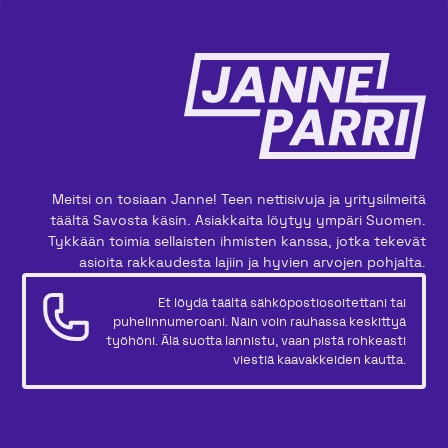
Meitsi on tosiaan Janne! Teen nettisivuja ja yritysilmeitä
täältä Savosta käsin. Asiakkaita löytyy ympäri Suomen.
Tykkään toimia sellaisten ihmisten kanssa, jotka tekevät
asioita rakkaudesta lajiin ja hyvien arvojen pohjalta.
Et löydä täältä sähköpostiosoitettani tai
puhelinnumeroani. Näin voin rauhassa keskittyä
työhöni. Älä suotta lannistu, vaan pistä rohkeasti
viestiä kaavakkeiden kautta.