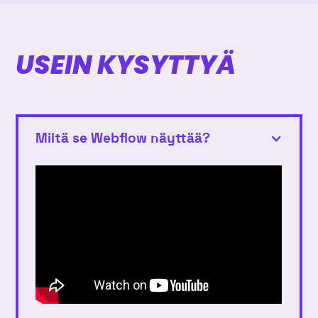
USEIN KYSYTTYÄ
Miltä se Webflow näyttää?