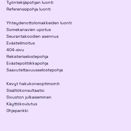
Työntekijäpohjan luonti
Referenssipohja luonti
Yhteydenottolomakkeiden luonti
Somekanavien upotus
Seurantakoodien asennus
Evästeilmoitus
404-sivu
Rekisteriselostepohja
Evästepolitiikkapohja
Saavutettavuusselostepohja
Kevyt hakukoneoptimointi
Sisältökonsultaatio
Sivuston julkaiseminen
Käyttökoulutus
Ohjepankki