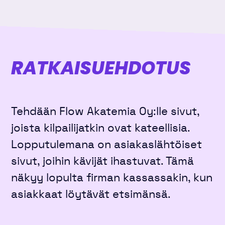
RATKAISU­EHDOTUS
Tehdään Flow Akatemia Oy:lle sivut,
joista kilpailijatkin ovat kateellisia.
Lopputulemana on asiakaslähtöiset
sivut, joihin kävijät ihastuvat. Tämä
näkyy lopulta firman kassassakin, kun
asiakkaat löytävät etsimänsä.