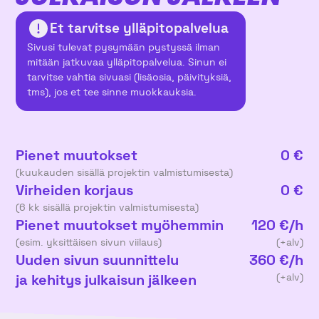
Et tarvitse ylläpitopalvelua
Sivusi tulevat pysymään pystyssä ilman
mitään jatkuvaa ylläpitopalvelua. Sinun ei
tarvitse vahtia sivuasi (lisäosia, päivityksiä,
tms), jos et tee sinne muokkauksia.
Pienet muutokset
0 €
(kuukauden sisällä projektin valmistumisesta)
Virheiden korjaus
0 €
(6 kk sisällä projektin valmistumisesta)
Pienet muutokset myöhemmin
120 €/h
(esim. yksittäisen sivun viilaus)
(+alv)
Uuden sivun suunnittelu
360 €/h
ja kehitys julkaisun jälkeen
(+alv)