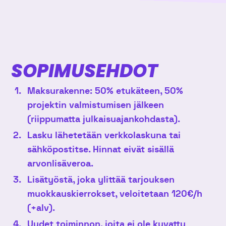
SOPIMUSEHDOT
Maksurakenne: 50% etukäteen, 50%
projektin valmistumisen jälkeen
(riippumatta julkaisuajankohdasta).
Lasku lähetetään verkkolaskuna tai
sähköpostitse. Hinnat eivät sisällä
arvonlisäveroa.
Lisätyöstä, joka ylittää tarjouksen
muokkauskierrokset, veloitetaan 120€/h
(+alv).
Uudet toiminnon, joita ei ole kuvattu