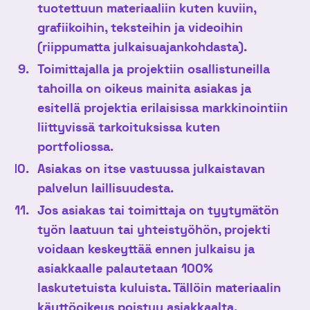
tuotettuun materiaaliin kuten kuviin,
grafiikoihin, teksteihin ja videoihin
(riippumatta julkaisuajankohdasta).
Toimittajalla ja projektiin osallistuneilla
tahoilla on oikeus mainita asiakas ja
esitellä projektia erilaisissa markkinointiin
liittyvissä tarkoituksissa kuten
portfoliossa.
Asiakas on itse vastuussa julkaistavan
palvelun laillisuudesta.
Jos asiakas tai toimittaja on tyytymätön
työn laatuun tai yhteistyöhön, projekti
voidaan keskeyttää ennen julkaisu ja
asiakkaalle palautetaan 100%
laskutetuista kuluista.
Tällöin materiaalin
käyttöoikeus poistuu asiakkaalta.