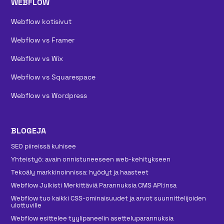
WEBFLOW
Webflow kotisivut
Webflow vs Framer
Webflow vs Wix
Webflow vs Squarespace
Webflow vs Wordpress
BLOGEJA
SEO piireissä kuhisee
Yhteistyö: avain onnistuneeseen web-kehitykseen
Tekoäly markkinoinnissa: hyödyt ja haasteet
Webflow Julkisti Merkittäviä Parannuksia CMS API:insa
Webflow tuo kaikki CSS-ominaisuudet ja arvot suunnittelijoiden
ulottuville
Webflow esittelee tyylipaneelin asetteluparannuksia