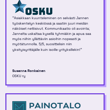
"
Asiakkaan kuunteleminen on selvästi Jannen
työskentelyn keskiössä ja saatiin juuri meidän
näköiset nettisivut. Kommunikaatio oli avointa;
Jannelta uskaltaa kysellä tyhmiäkin ja apua saa
myös niihin yllättäviin asioihin nopeasti ja
myötätunnolla. 5/5, suosittelisin niin
"
yksityisyrittäjälle kuin isoille yrityksillekin!
Susanna Ronkainen
OSKU ry