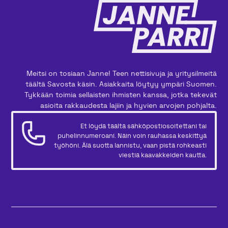
Meitsi on tosiaan Janne! Teen nettisivuja ja yritysilmeitä
täältä Savosta käsin. Asiakkaita löytyy ympäri Suomen.
Tykkään toimia sellaisten ihmisten kanssa, jotka tekevät
asioita rakkaudesta lajiin ja hyvien arvojen pohjalta.
Et löydä täältä sähköpostiosoitettani tai
puhelinnumeroani. Näin voin rauhassa keskittyä
työhöni. Älä suotta lannistu, vaan pistä rohkeasti
viestiä kaavakkeiden kautta.