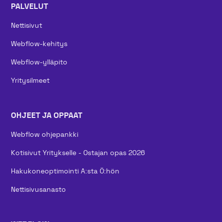
PALVELUT
Nettisivut
Webflow-kehitys
Webflow-ylläpito
Yritysilmeet
OHJEET JA OPPAAT
Webflow ohjepankki
Kotisivut Yritykselle - Ostajan opas 2026
Hakukoneoptimointi A:sta Ö:hön
Nettisivusanasto