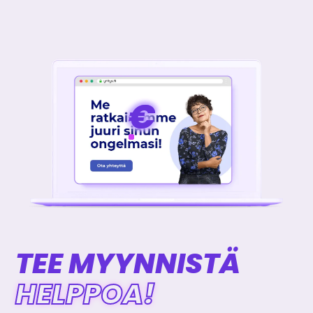
€
€
€
€
TEE MYYNNISTÄ
HELPPOA!