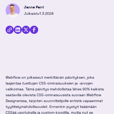
Janne Parri
Julkaistu
1.3.2024
Jaa
kirjoitus
Kopioi
Jaa
Jaa
Twitterissä
linkki
kirjoitus
kirjoitus
Linkedinissä
Facebookissa
Webflow on julkaissut merkittävän päivityksen, joka
laajentaa tuettujen CSS-ominaisuuksien ja -arvojen
valikoimaa. Tämä päivitys mahdollistaa lähes 90% kaikista
saatavilla olevista CSS-ominaisuusista suoraan Webflow
Designerissa, tarjoten suunnittelijoille entistä vapaammat
tyylittelymahdollisuudet. Ennenkin pystyit lisäämään
CSSää upotuksilla ja custom-koodilla, mutta nyt se