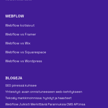
WEBFLOW
Webflow kotisivut
Webflow vs Framer
Webflow vs Wix
Webflow vs Squarespace
Webflow vs Wordpress
BLOGEJA
SEO piireissä kuhisee
Yhteistyö: avain onnistuneeseen web-kehitykseen
Tekoäly markkinoinnissa: hyödyt ja haasteet
Webflow Julkisti Merkittäviä Parannuksia CMS API:insa