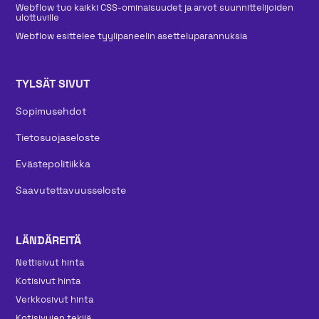
Webflow tuo kaikki CSS-ominaisuudet ja arvot suunnittelijoiden
ulottuville
Webflow esittelee tyylipaneelin asetteluparannuksia
TYLSÄT SIVUT
Sopimusehdot
Tietosuojaseloste
Evästepolitiikka
Saavutettavuusseloste
LÄNDÄREITÄ
Nettisivut hinta
Kotisivut hinta
Verkkosivut hinta
Kotisivujen tekijä