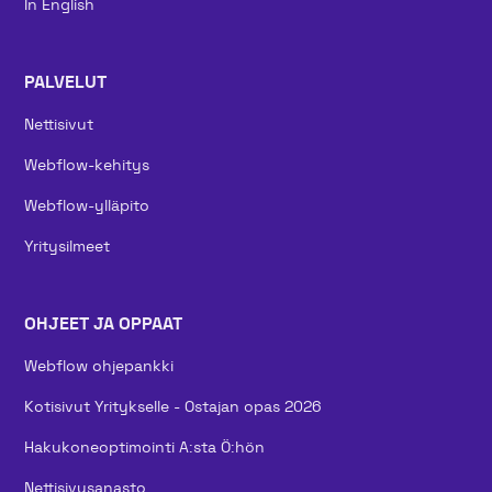
In English
PALVELUT
Nettisivut
Webflow-kehitys
Webflow-ylläpito
Yritysilmeet
OHJEET JA OPPAAT
Webflow ohjepankki
Kotisivut Yritykselle - Ostajan opas 2026
Hakukoneoptimointi A:sta Ö:hön
Nettisivusanasto