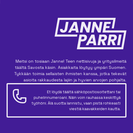
Meitsi on tosiaan Janne! Teen nettisivuja ja yritysilmeitä
täältä Savosta käsin. Asiakkaita löytyy ympäri Suomen.
Tykkään toimia sellaisten ihmisten kanssa, jotka tekevät
asioita rakkaudesta lajiin ja hyvien arvojen pohjalta.
Et löydä täältä sähköpostiosoitettani tai
puhelinnumeroani. Näin voin rauhassa keskittyä
työhöni. Älä suotta lannistu, vaan pistä rohkeasti
viestiä kaavakkeiden kautta.