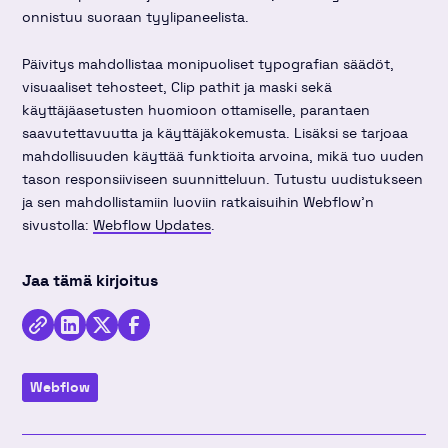
onnistuu suoraan tyylipaneelista.
Päivitys mahdollistaa monipuoliset typografian säädöt,
visuaaliset tehosteet, Clip pathit ja maski sekä
käyttäjäasetusten huomioon ottamiselle, parantaen
saavutettavuutta ja käyttäjäkokemusta. Lisäksi se tarjoaa
mahdollisuuden käyttää funktioita arvoina, mikä tuo uuden
tason responsiiviseen suunnitteluun. Tutustu uudistukseen
ja sen mahdollistamiin luoviin ratkaisuihin Webflow'n
sivustolla:
Webflow Updates
.
Jaa tämä kirjoitus
Kopioi
Jaa
Jaa
Jaa
linkki
kirjoitus
kirjoitus
kirjoitus
Webflow
Linkedinissä
Twitterissä
Facebookissa