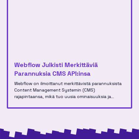
Webflow Julkisti Merkittäviä
Parannuksia CMS API:insa
Webflow on ilmoittanut merkittävistä parannuksista
Content Management Systemin (CMS)
rajapintaansa, mikä tuo uusia ominaisuuksia ja
parannuksia kehittäjille, jotka rakentavat ja
hallinnoivat verkkosivustoja käyttäen tätä alustaa.
Uudistus sisältää useita optimointeja, jotka tekevät
sisällönhallinnasta entistäkin tehokkaampaa ja
joustavampaa.