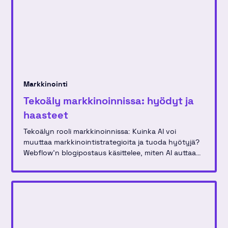
Markkinointi
Tekoäly markkinoinnissa: hyödyt ja
haasteet
Tekoälyn rooli markkinoinnissa: Kuinka AI voi
muuttaa markkinointistrategioita ja tuoda hyötyjä?
Webflow'n blogipostaus käsittelee, miten AI auttaa
luovissa prosesseissa ja käytännön sovelluksissa
markkinointitiimeissä.