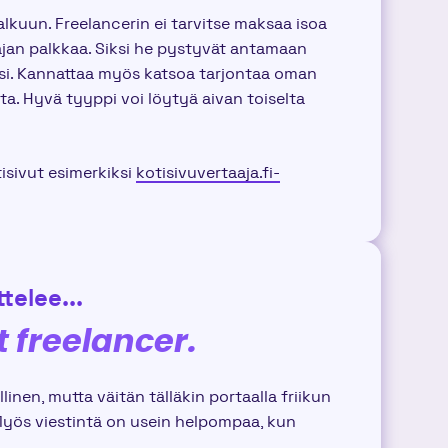
alkuun. Freelancerin ei tarvitse maksaa isoa
ajan palkkaa. Siksi he pystyvät antamaan
lesi. Kannattaa myös katsoa tarjontaa oman
a. Hyvä tyyppi voi löytyä aivan toiselta
tisivut esimerkiksi
kotisivuvertaaja.fi-
telee...
t freelancer.
inen, mutta väitän tälläkin portaalla friikun
 Myös viestintä on usein helpompaa, kun