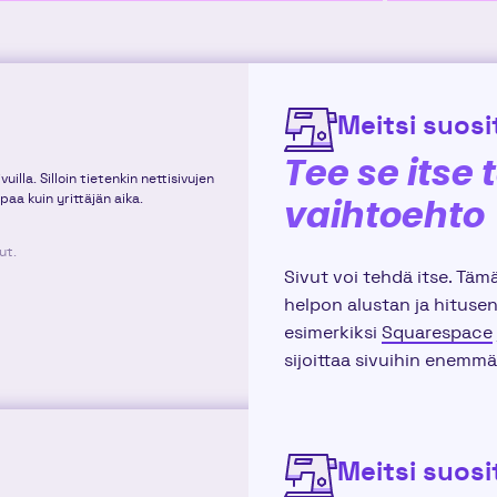
Meitsi suosit
Tee se itse 
illa. Silloin tietenkin nettisivujen
paa kuin yrittäjän aika.
vaihtoehto
ut.
Sivut voi tehdä itse. Täm
helpon alustan ja hitusen
esimerkiksi
Squarespace
sijoittaa sivuihin enemmä
Meitsi suosit