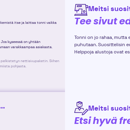
Meitsi suosit
Tee sivut ed
emistä itse ja laittaa tonni vaikka
Tonni on jo rahaa, mutta e
n. Jos kyseessä on yhtään
puhutaan. Suosittelisin ed
tamaan varakkaampaa asiakasta.
Helppoja alustoja ovat e
pelkistetyn nettisivupaketin. Siihen
lmiista pohjasta.
..
Meitsi suosit
Etsi hyvä fr