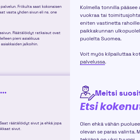
palvelun. Friikulta saat kokonaisen
Kolmella tonnilla pääsee 
saat vasta yhden sivun eli ns. one
vuokraa tai toimitusjoht
eniten vastinetta rahoil
paikkakunnan ulkopuolelt
ssivun. Räätälöidyt ratkaisut ovat
puolelta Suomea.
delleen pieni asiakkuus
asiakkaiden jalkoihin.
Voit myös kilpailuttaa ko
palvelussa
.
..
Meitsi suosit
Etsi kokenu
 Saat räätälöidyt sivut ja ehkä jopa
Olen ehkä vähän puolueell
kkaat sivut.
olevan se paras valinta.
tekijänä on yksi tyyppi.