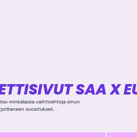
ETTISIVUT SAA X 
atso minkälaisia vaihtoehtoja sinun
rjoittaneen suositukset.