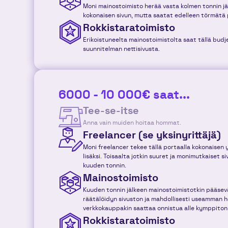
Moni mainostoimisto herää vasta kolmen tonnin jä
kokonaisen sivun, mutta saatat edelleen törmätä p
Rokkistaratoimisto
Erikoistuneelta mainostoimistolta saat tällä budje
suunnitelman nettisivusta.
6000 - 10 000€ saat...
Tee-se-itse
Anna vain muiden hoitaa hommat.
Freelancer (se yksinyrittäjä)
Moni freelancer tekee tällä portaalla kokonaisen y
lisäksi. Toisaalta jotkin suuret ja monimutkaiset 
kuuden tonnin.
Mainostoimisto
Kuuden tonnin jälkeen mainostoimistotkin pääsevä
räätälöidyn sivuston ja mahdollisesti useamman he
verkkokauppakin saattaa onnistua alle kymppiton
Rokkistaratoimisto