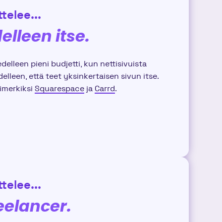
telee...
elleen itse.
delleen pieni budjetti, kun nettisivuista
elleen, että teet yksinkertaisen sivun itse.
simerkiksi
Squarespace
ja
Carrd
.
telee...
eelancer.