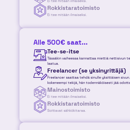
Ei tee mitään ilmaiseksi.
Rokkistaratoimisto
Ei tee mitään ilmaiseksi.
Alle 500€ saat...
Tee-se-itse
Tässäkin vaiheessa kannattaa miettiä nettisivun tek
laatua.
Freelancer (se yksinyrittäjä)
Freelancer saattaa tehdä sinulle yksittäisen sivu
kokeneempi tekijä, hän todennäköisesti jää odot
Mainostoimisto
Ei tee mitään ilmaiseksi.
Rokkistaratoimisto
Soittavat sähkökitaraa.