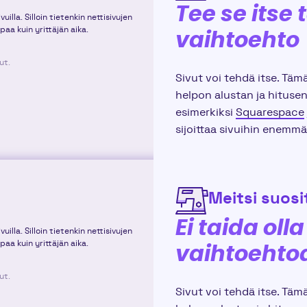
Tee se itse 
illa. Silloin tietenkin nettisivujen
paa kuin yrittäjän aika.
vaihtoehto
ut.
Sivut voi tehdä itse. Täm
helpon alustan ja hitusen
esimerkiksi
Squarespace
sijoittaa sivuihin enemmä
Meitsi suosit
Ei taida ol
illa. Silloin tietenkin nettisivujen
paa kuin yrittäjän aika.
vaihtoehtoa
ut.
Sivut voi tehdä itse. Täm