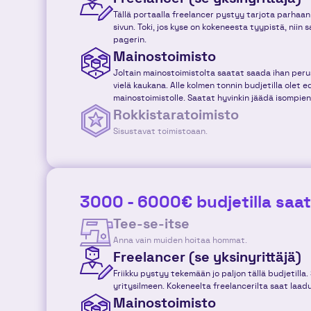
Tällä portaalla freelancer pystyy tarjota parhaan 
sivun. Toki, jos kyse on kokeneesta tyypistä, niin 
pagerin.
Mainostoimisto
Joltain mainostoimistolta saatat saada ihan peru
vielä kaukana. Alle kolmen tonnin budjetilla olet e
mainostoimistolle. Saatat hyvinkin jäädä isompien 
Rokkistaratoimisto
Sisustavat toimistoaan.
3000 - 6000€ budjetilla saat.
Tee-se-itse
Anna vain muiden hoitaa hommat.
Freelancer (se yksinyrittäjä)
Friikku pystyy tekemään jo paljon tällä budjetilla.
yritysilmeen. Kokeneelta freelancerilta saat laadu
Mainostoimisto