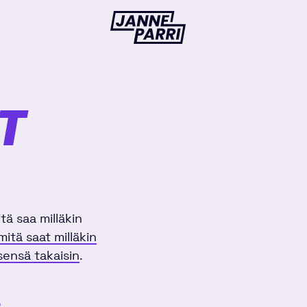
Janne
Parri
T
tä saa milläkin
mitä saat milläkin
sensä takaisin
.