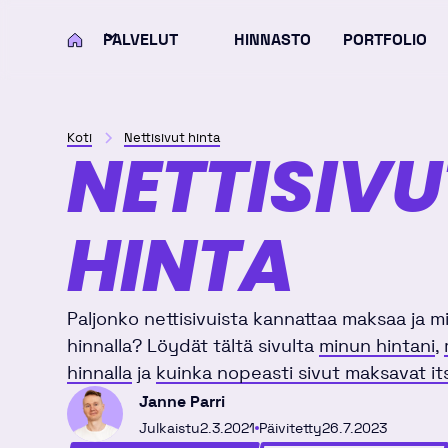
PALVELUT
HINNASTO
PORTFOLIO
KOTI
Koti
Nettisivut hinta
NETTISIVU
HINTA
Paljonko nettisivuista kannattaa maksaa ja mi
hinnalla? Löydät tältä sivulta
minun hintani
,
hinnalla
ja
kuinka nopeasti sivut maksavat it
Janne Parri
Julkaistu
2.3.2021
Päivitetty
26.7.2023