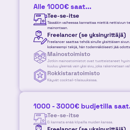
Alle 1000€ saat...
Tee-se-itse
Tässäkin vaiheessa kannattaa miettiä nettisivun tek
mainontaan.
Freelancer (se yksinyrittäjä)
Freelancer saattaa tehdä sinulle yksittäisen sivu
kokeneempi tekijä, hän todennäköisesti jää odot
Mainostoimisto
Jotkin mainostoimistot ovat tuotteistaneet hyvin 
kuuluu yleensä vain yksi sivu, joka rakennetaan va
Rokkistaratoimisto
Käyvät cocktail-tilaisuuksissa.
1000 - 3000€ budjetilla saat.
Tee-se-itse
Ei kannata enää kilpailla muiden kanssa.
Freelancer (se yksinyrittäjä)