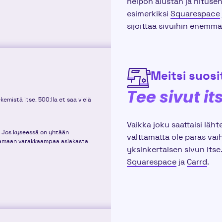
helpon alustan ja hitusen
esimerkiksi
Squarespace
sijoittaa sivuihin enemmä
Meitsi suosit
Tee sivut it
emistä itse. 500:lla et saa vielä
Vaikka joku saattaisi läht
n. Jos kyseessä on yhtään
välttämättä ole paras vaih
tamaan varakkaampaa asiakasta.
yksinkertaisen sivun itse
Squarespace
ja
Carrd
.