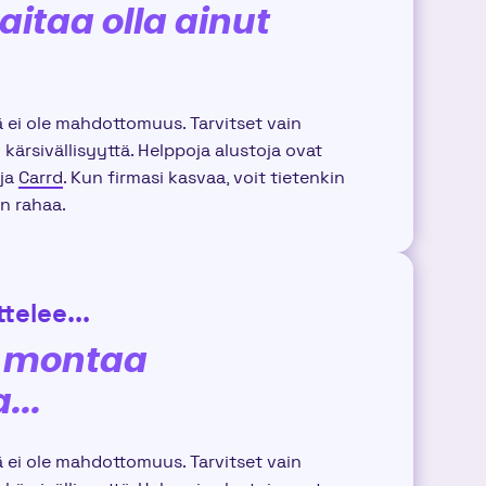
taitaa olla ainut
ä ei ole mahdottomuus. Tarvitset vain
 kärsivällisyyttä. Helppoja alustoja ovat
ja
Carrd
. Kun firmasi kasvaa, voit tietenkin
n rahaa.
telee...
la montaa
...
ä ei ole mahdottomuus. Tarvitset vain