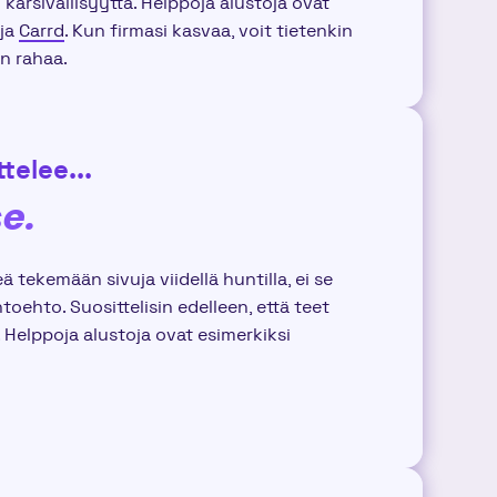
 kärsivällisyyttä. Helppoja alustoja ovat
ja
Carrd
. Kun firmasi kasvaa, voit tietenkin
n rahaa.
telee...
se.
eä tekemään sivuja viidellä huntilla, ei se
toehto. Suosittelisin edelleen, että teet
. Helppoja alustoja ovat esimerkiksi