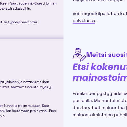
lkeen. Saat todennäköisesti jo ihan
akettiratkaisuihin.
Voit myös kilpailuttaa ko
palvelussa
.
tilla työpajapäivän tai
Meitsi suosit
Etsi kokenut
mainostoim
ritysilmeen ja nettisivut siihen
sivustot saattavat nousta myös yli
Freelancer pystyy edelle
portaalla. Mainostoimisto
t kunnolla peliin mukaan. Saat
Jos tarvitset mainontaa ja
nkilön hoitamaan projektiasi. Pieni
mainostoimistojen puheil
nin.