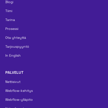
Blogi
Tiimi
Tarina
Prosessi
Ota yhteyttä
Tarjouspyyntö
In English
PALVELUT
Nettisivut
Webflow-kehitys
Webflow-ylläpito