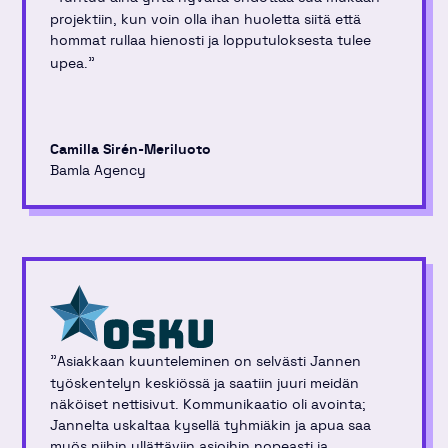
projektiin, kun voin olla ihan huoletta siitä että
hommat rullaa hienosti ja lopputuloksesta tulee
"
upea.
Camilla Sirén-Meriluoto
Bamla Agency
"
Asiakkaan kuunteleminen on selvästi Jannen
työskentelyn keskiössä ja saatiin juuri meidän
näköiset nettisivut. Kommunikaatio oli avointa;
Jannelta uskaltaa kysellä tyhmiäkin ja apua saa
myös niihin yllättäviin asioihin nopeasti ja