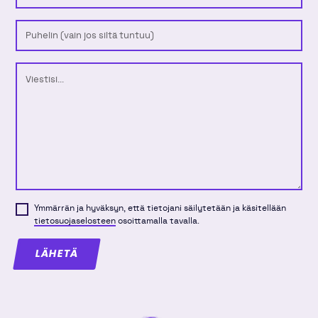
Puhelinnumero
Viesti
Ymmärrän ja hyväksyn, että tietojani säilytetään ja käsitellään
tietosuojaselosteen
osoittamalla tavalla.