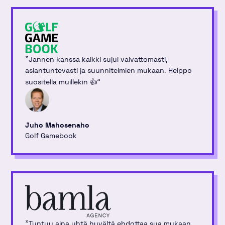
"
Jannen kanssa kaikki sujui vaivattomasti,
asiantuntevasti ja suunnitelmien mukaan. Helppo
"
suositella muillekin 👍
Juho Mahosenaho
Golf Gamebook
"
Tuntuu aina yhtä hyvältä ehdottaa sua mukaan