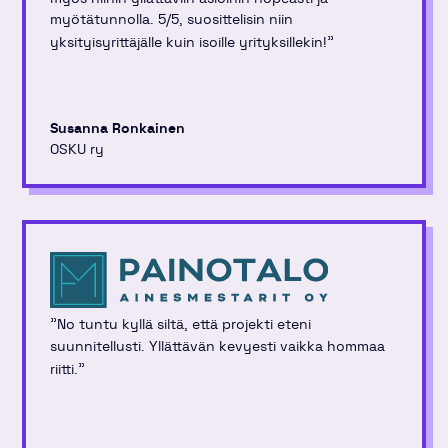
myötätunnolla. 5/5, suosittelisin niin
"
yksityisyrittäjälle kuin isoille yrityksillekin!
Susanna Ronkainen
OSKU ry
"
No tuntu kyllä siltä, että projekti eteni
suunnitellusti. Yllättävän kevyesti vaikka hommaa
"
riitti.