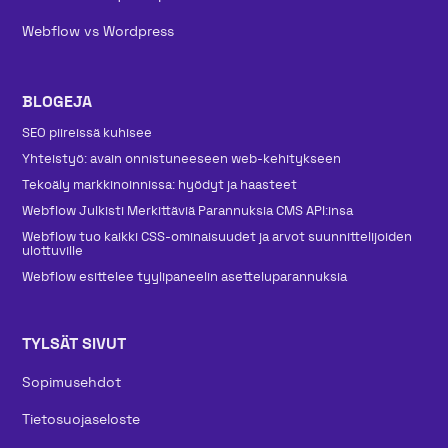
Webflow vs Wordpress
BLOGEJA
SEO piireissä kuhisee
Yhteistyö: avain onnistuneeseen web-kehitykseen
Tekoäly markkinoinnissa: hyödyt ja haasteet
Webflow Julkisti Merkittäviä Parannuksia CMS API:insa
Webflow tuo kaikki CSS-ominaisuudet ja arvot suunnittelijoiden
ulottuville
Webflow esittelee tyylipaneelin asetteluparannuksia
TYLSÄT SIVUT
Sopimusehdot
Tietosuojaseloste