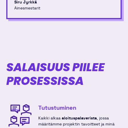
Siru Jyrkkä
Ainesmestarit
SALAISUUS PIILEE
PROSESSISSA
Tutustuminen
Kaikki alkaa
aloituspalaverista
, jossa
määritämme projektin tavoitteet ja minä