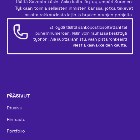
täältä Savosta käsin. Asiakkaita löytyy ympäri Suomen.
Tykkään toimia sellaisten ihmisten kanssa, jotka tekevät
asioita rakkaudesta lajiin ja hyvien arvojen pohjalta.
Et löydä täältä sähköpostiosoitettani tai
puhelinnumeroani. Näin voin rauhassa keskittyä
työhöni. Älä suotta lannistu, vaan pistä rohkeasti
viestiä kaavakkeiden kautta.
PÄÄSIVUT
Etusivu
Hinnasto
Portfolio