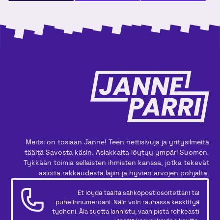
Meitsi on tosiaan Janne! Teen nettisivuja ja yritysilmeitä
täältä Savosta käsin. Asiakkaita löytyy ympäri Suomen.
Tykkään toimia sellaisten ihmisten kanssa, jotka tekevät
asioita rakkaudesta lajiin ja hyvien arvojen pohjalta.
Et löydä täältä sähköpostiosoitettani tai
puhelinnumeroani. Näin voin rauhassa keskittyä
työhöni. Älä suotta lannistu, vaan pistä rohkeasti