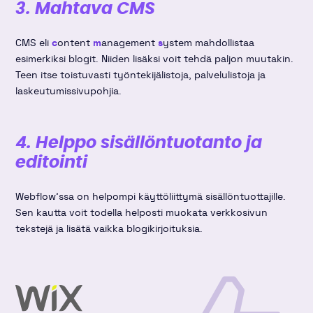
3. Mahtava CMS
CMS eli
c
ontent
m
anagement
s
ystem mahdollistaa
esimerkiksi blogit. Niiden lisäksi voit tehdä paljon muutakin.
Teen itse toistuvasti työntekijälistoja, palvelulistoja ja
laskeutumissivupohjia.
4. Helppo sisällöntuotanto ja
editointi
Webflow'ssa on helpompi käyttöliittymä sisällöntuottajille.
Sen kautta voit todella helposti muokata verkkosivun
tekstejä ja lisätä vaikka blogikirjoituksia.