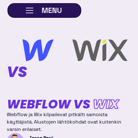
MENU
SULJE
VS
WEBFLOW VS
WIX
Webflow ja Wix kilpailevat pitkälti samoista
käyttäjistä. Alustojen lähtökohdat ovat kuitenkin
varsin erilaiset.
Janne Parri