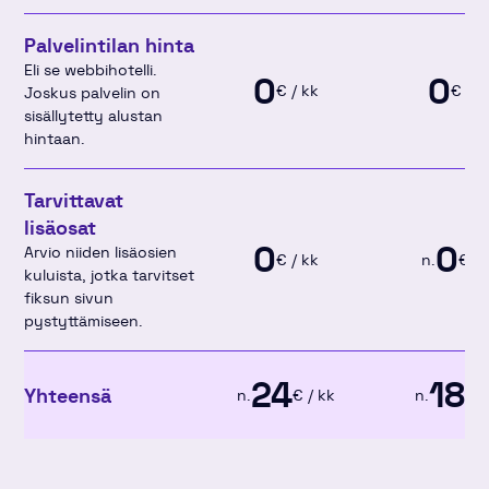
Palvelintilan hinta
Eli se webbihotelli.
0
0
€ / kk
€ / k
Joskus palvelin on
sisällytetty alustan
hintaan.
Tarvittavat
lisäosat
0
0
Arvio niiden lisäosien
€ / kk
n.
€ / 
kuluista, jotka tarvitset
fiksun sivun
pystyttämiseen.
24
18
Yhteensä
n.
€ / kk
n.
€ /