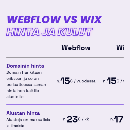
WEBFLOW VS WIX
HINTA JA KULUT
Webflow
Wix
Domainin hinta
Domain hankitaan
15
15
erikseen ja se on
n.
€ / vuodessa
n.
€ / vu
periaatteessa saman
hintainen kaikille
alustoille
Alustan hinta
23
17
n.
€ / kk
n.
€ /
Alustoja on maksullisia
ja ilmaisia.