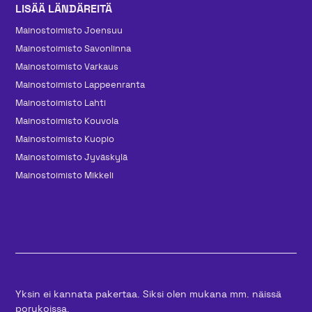
LISÄÄ LÄNDÄREITÄ
Mainos­toimisto Joensuu
Mainos­toimisto Savonlinna
Mainos­toimisto Varkaus
Mainos­toimisto Lappeenranta
Mainos­toimisto Lahti
Mainos­toimisto Kouvola
Mainos­toimisto Kuopio
Mainos­toimisto Jyväskylä
Mainos­toimisto Mikkeli
Yksin ei kannata pakertaa. Siksi olen mukana mm. näissä
porukoissa.