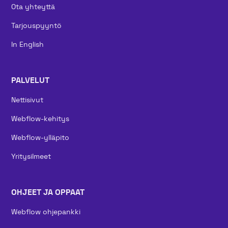
Ota yhteyttä
Tarjouspyyntö
In English
PALVELUT
Nettisivut
Webflow-kehitys
Webflow-ylläpito
Yritysilmeet
OHJEET JA OPPAAT
Webflow ohjepankki