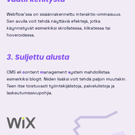
Webflow'ssa on sisäänrakennettu interaktio-ominaisuus.
Sen avulla voit tehdä näyttäviä efektejä, jotka
käynnistyvät esimerkiksi skrollatessa, klikatessa tai
hoveroidessa.
3. Suljettu alusta
CMS eli
c
ontent
m
anagement
s
ystem mahdollistaa
esimerkiksi blogit. Niiden lisäksi voit tehdä paljon muutakin.
Teen itse toistuvasti työntekijälistoja, palvelulistoja ja
laskeutumissivupohjia.