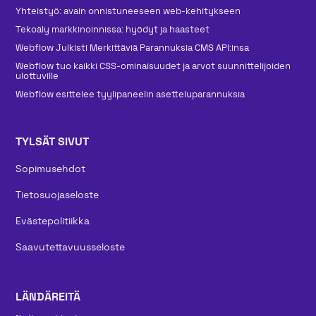
Yhteistyö: avain onnistuneeseen web-kehitykseen
Tekoäly markkinoinnissa: hyödyt ja haasteet
Webflow Julkisti Merkittäviä Parannuksia CMS API:insa
Webflow tuo kaikki CSS-ominaisuudet ja arvot suunnittelijoiden
ulottuville
Webflow esittelee tyylipaneelin asetteluparannuksia
TYLSÄT SIVUT
Sopimusehdot
Tietosuojaseloste
Evästepolitiikka
Saavutettavuusseloste
LÄNDÄREITÄ