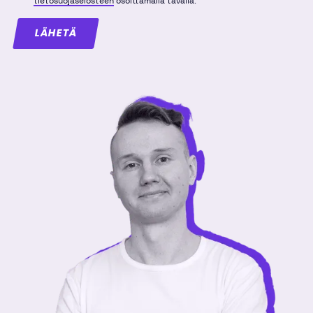
tietosuojaselosteen
osoittamalla tavalla.