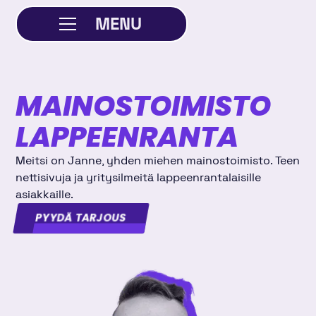
MENU
SULJE
MAINOS­TOIMISTO
LAPPEENRANTA
Meitsi on Janne, yhden miehen mainostoimisto. Teen
nettisivuja ja yritysilmeitä lappeenrantalaisille
asiakkaille.
PYYDÄ TARJOUS