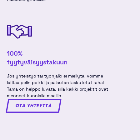
100%
tyytyväisyys­takuun
Jos yhteistyö tai työnjälki ei miellytä, voimme
laittaa pelin poikki ja palautan laskutetut rahat.
Tämä on helppo luvata, sillä kaikki projektit ovat
menneet kunnialla maaliin.
OTA YHTEYTTÄ