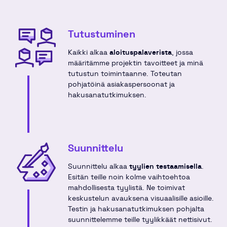
Tutustuminen
Kaikki alkaa
aloituspalaverista
, jossa
määritämme projektin tavoitteet ja minä
tutustun toimintaanne. Toteutan
pohjatöinä asiakaspersoonat ja
hakusanatutkimuksen.
Suunnittelu
Suunnittelu alkaa
tyylien testaamisella
.
Esitän teille noin kolme vaihtoehtoa
mahdollisesta tyylistä. Ne toimivat
keskustelun avauksena visuaalisille asioille.
Testin ja hakusanatutkimuksen pohjalta
suunnittelemme teille tyylikkäät nettisivut.