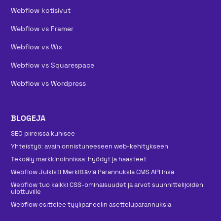
Webflow kotisivut
Webflow vs Framer
Webflow vs Wix
Webflow vs Squarespace
Webflow vs Wordpress
BLOGEJA
SEO piireissä kuhisee
Yhteistyö: avain onnistuneeseen web-kehitykseen
Tekoäly markkinoinnissa: hyödyt ja haasteet
Webflow Julkisti Merkittäviä Parannuksia CMS API:insa
Webflow tuo kaikki CSS-ominaisuudet ja arvot suunnittelijoiden
ulottuville
Webflow esittelee tyylipaneelin asetteluparannuksia