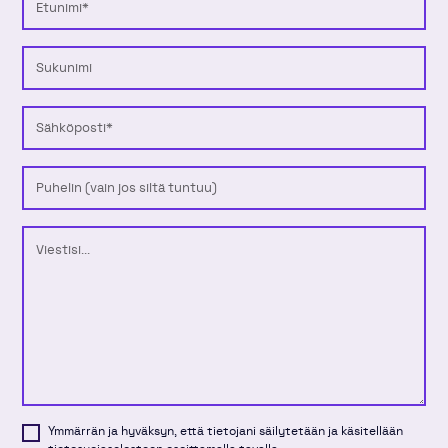
Sukunimi
Sähköposti
Puhelinnumero
Viesti
Ymmärrän ja hyväksyn, että tietojani säilytetään ja käsitellään