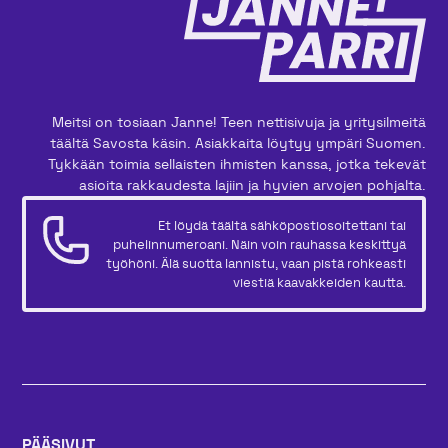
Meitsi on tosiaan Janne! Teen nettisivuja ja yritysilmeitä
täältä Savosta käsin. Asiakkaita löytyy ympäri Suomen.
Tykkään toimia sellaisten ihmisten kanssa, jotka tekevät
asioita rakkaudesta lajiin ja hyvien arvojen pohjalta.
Et löydä täältä sähköpostiosoitettani tai
puhelinnumeroani. Näin voin rauhassa keskittyä
työhöni. Älä suotta lannistu, vaan pistä rohkeasti
viestiä kaavakkeiden kautta.
PÄÄSIVUT