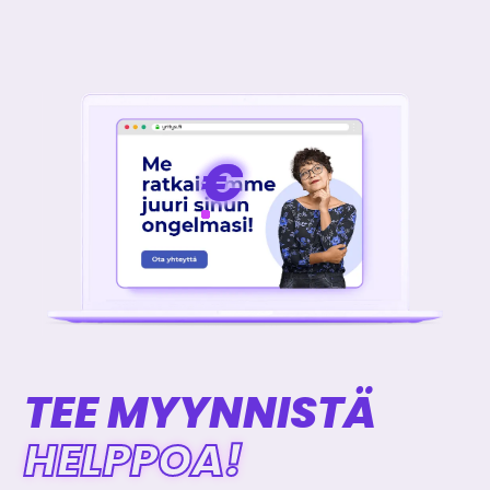
€
€
€
€
TEE MYYNNISTÄ
HELPPOA!