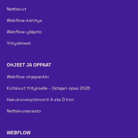
Nettisivut
Webflow-kehitys
Webflow-ylläpito
Yritysilmeet
OHJEET JA OPPAAT
Webflow ohjepankki
Kotisivut Yritykselle - Ostajan opas 2026
Hakukoneoptimointi A:sta Ö:hön
Nettisivusanasto
WEBFLOW