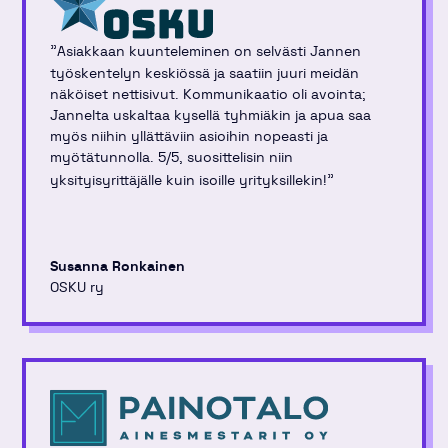
"
Asiakkaan kuunteleminen on selvästi Jannen
työskentelyn keskiössä ja saatiin juuri meidän
näköiset nettisivut. Kommunikaatio oli avointa;
Jannelta uskaltaa kysellä tyhmiäkin ja apua saa
myös niihin yllättäviin asioihin nopeasti ja
myötätunnolla. 5/5, suosittelisin niin
"
yksityisyrittäjälle kuin isoille yrityksillekin!
Susanna Ronkainen
OSKU ry