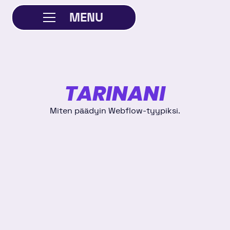
MENU
SULJE
TARINANI
Miten päädyin Webflow-tyypiksi.