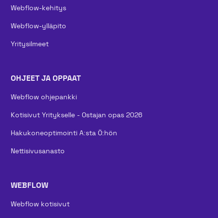
Webflow-kehitys
Webflow-ylläpito
Yritysilmeet
OHJEET JA OPPAAT
Webflow ohjepankki
Kotisivut Yritykselle - Ostajan opas 2026
Hakukoneoptimointi A:sta Ö:hön
Nettisivusanasto
WEBFLOW
Webflow kotisivut