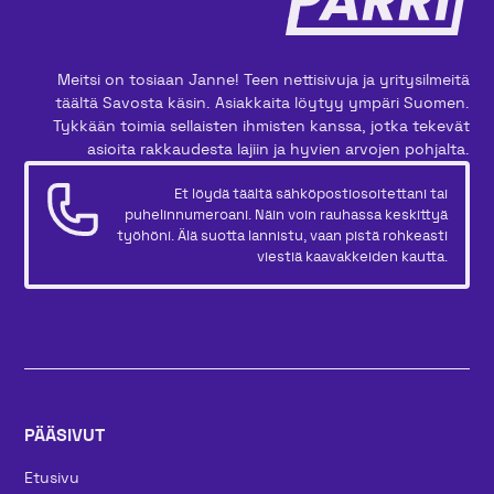
Meitsi on tosiaan Janne! Teen nettisivuja ja yritysilmeitä
täältä Savosta käsin. Asiakkaita löytyy ympäri Suomen.
Tykkään toimia sellaisten ihmisten kanssa, jotka tekevät
asioita rakkaudesta lajiin ja hyvien arvojen pohjalta.
Et löydä täältä sähköpostiosoitettani tai
puhelinnumeroani. Näin voin rauhassa keskittyä
työhöni. Älä suotta lannistu, vaan pistä rohkeasti
viestiä kaavakkeiden kautta.
PÄÄSIVUT
Etusivu