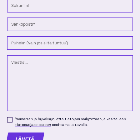
Sukunimi
Sähköposti
Puhelinnumero
Viesti
Ymmärrän ja hyväksyn, että tietojani säilytetään ja käsitellään
tietosuojaselosteen
osoittamalla tavalla.