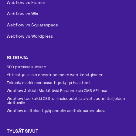
Webflow vs Framer
Webflow vs Wix
Webflow vs Squarespace
Webflow vs Wordpress
BLOGEJA
SEO piireissä kuhisee
Yhteistyö: avain onnistuneeseen web-kehitykseen
Tekoäly markkinoinnissa: hyödyt ja haasteet
Webflow Julkisti Merkittäviä Parannuksia CMS API:insa
Webflow tuo kaikki CSS-ominaisuudet ja arvot suunnittelijoiden
ulottuville
Webflow esittelee tyylipaneelin asetteluparannuksia
TYLSÄT SIVUT