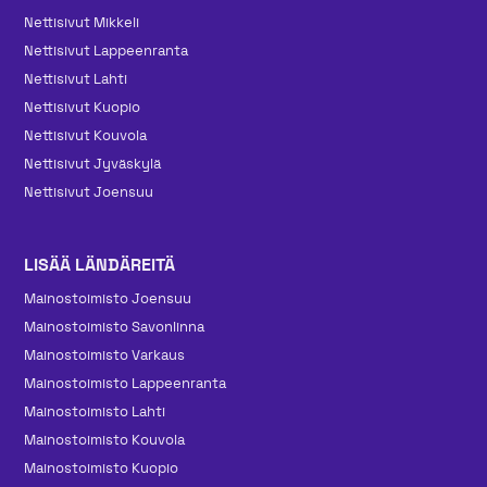
Nettisivut Mikkeli
Nettisivut Lappeenranta
Nettisivut Lahti
Nettisivut Kuopio
Nettisivut Kouvola
Nettisivut Jyväskylä
Nettisivut Joensuu
LISÄÄ LÄNDÄREITÄ
Mainos­toimisto Joensuu
Mainos­toimisto Savonlinna
Mainos­toimisto Varkaus
Mainos­toimisto Lappeenranta
Mainos­toimisto Lahti
Mainos­toimisto Kouvola
Mainos­toimisto Kuopio