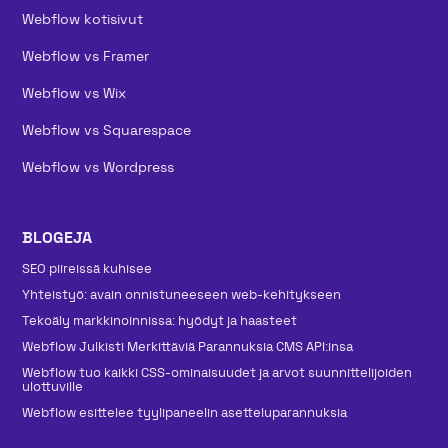
Webflow kotisivut
Webflow vs Framer
Webflow vs Wix
Webflow vs Squarespace
Webflow vs Wordpress
BLOGEJA
SEO piireissä kuhisee
Yhteistyö: avain onnistuneeseen web-kehitykseen
Tekoäly markkinoinnissa: hyödyt ja haasteet
Webflow Julkisti Merkittäviä Parannuksia CMS API:insa
Webflow tuo kaikki CSS-ominaisuudet ja arvot suunnittelijoiden
ulottuville
Webflow esittelee tyylipaneelin asetteluparannuksia