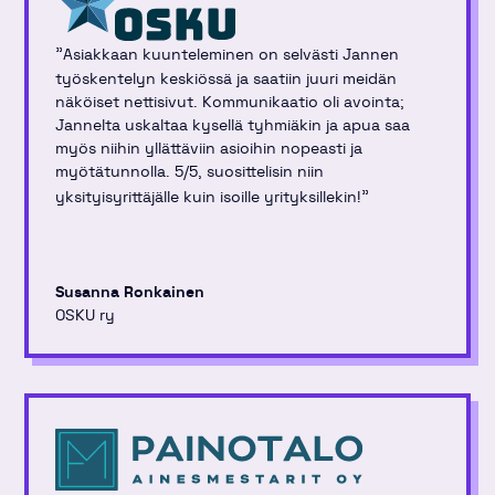
"
Asiakkaan kuunteleminen on selvästi Jannen
työskentelyn keskiössä ja saatiin juuri meidän
näköiset nettisivut. Kommunikaatio oli avointa;
Jannelta uskaltaa kysellä tyhmiäkin ja apua saa
myös niihin yllättäviin asioihin nopeasti ja
myötätunnolla. 5/5, suosittelisin niin
"
yksityisyrittäjälle kuin isoille yrityksillekin!
Susanna Ronkainen
OSKU ry