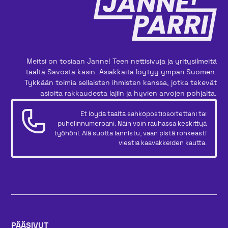
Meitsi on tosiaan Janne! Teen nettisivuja ja yritysilmeitä
täältä Savosta käsin. Asiakkaita löytyy ympäri Suomen.
Tykkään toimia sellaisten ihmisten kanssa, jotka tekevät
asioita rakkaudesta lajiin ja hyvien arvojen pohjalta.
Et löydä täältä sähköpostiosoitettani tai
puhelinnumeroani. Näin voin rauhassa keskittyä
työhöni. Älä suotta lannistu, vaan pistä rohkeasti
viestiä kaavakkeiden kautta.
PÄÄSIVUT