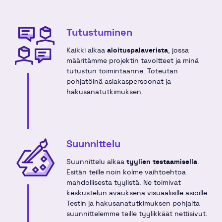
Tutustuminen
Kaikki alkaa
aloituspalaverista
, jossa
määritämme projektin tavoitteet ja minä
tutustun toimintaanne. Toteutan
pohjatöinä asiakaspersoonat ja
hakusanatutkimuksen.
Suunnittelu
Suunnittelu alkaa
tyylien testaamisella
.
Esitän teille noin kolme vaihtoehtoa
mahdollisesta tyylistä. Ne toimivat
keskustelun avauksena visuaalisille asioille.
Testin ja hakusanatutkimuksen pohjalta
suunnittelemme teille tyylikkäät nettisivut.