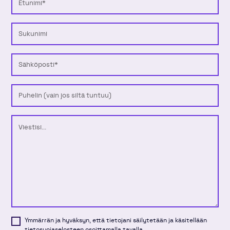
Sukunimi
Sähköposti
Puhelinnumero
Viesti
Ymmärrän ja hyväksyn, että tietojani säilytetään ja käsitellään
tietosuojaselosteen
osoittamalla tavalla.