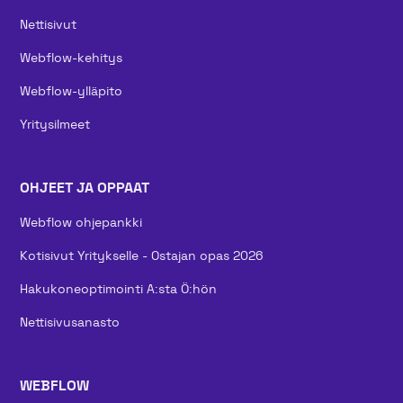
Nettisivut
Webflow-kehitys
Webflow-ylläpito
Yritysilmeet
OHJEET JA OPPAAT
Webflow ohjepankki
Kotisivut Yritykselle - Ostajan opas 2026
Hakukoneoptimointi A:sta Ö:hön
Nettisivusanasto
WEBFLOW