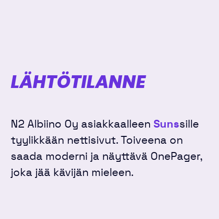
LÄHTÖTILANNE
N2 Albiino Oy asiakkaalleen
Suns
sille
tyylikkään nettisivut. Toiveena on
saada moderni ja näyttävä OnePager,
joka jää kävijän mieleen.