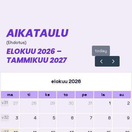
AIKATAULU
(Ehdotus)
ELOKUU 2026 –
today
TAMMIKUU 2027
elokuu 2026
ma
ti
ke
to
pe
la
su
v31
27
28
29
30
31
1
2
v32
3
4
5
6
7
8
9
v33