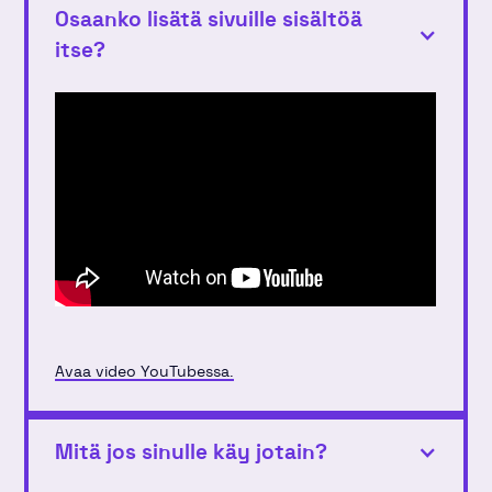
Osaanko lisätä sivuille sisältöä
itse?
Avaa video YouTubessa.
Mitä jos sinulle käy jotain?