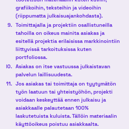
grafiikoihin, teksteihin ja videoihin
(riippumatta julkaisuajankohdasta).
Toimittajalla ja projektiin osallistuneilla
tahoilla on oikeus mainita asiakas ja
esitellä projektia erilaisissa markkinointiin
liittyvissä tarkoituksissa kuten
portfoliossa.
Asiakas on itse vastuussa julkaistavan
palvelun laillisuudesta.
Jos asiakas tai toimittaja on tyytymätön
työn laatuun tai yhteistyöhön, projekti
voidaan keskeyttää ennen julkaisu ja
asiakkaalle palautetaan 100%
laskutetuista kuluista.
Tällöin materiaalin
käyttöoikeus poistuu asiakkaalta.