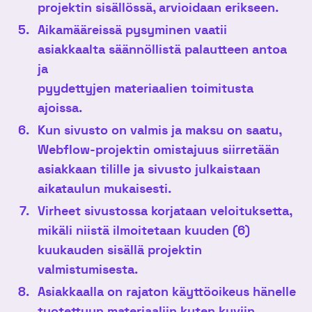
projektin sisällössä, arvioidaan erikseen.
Aikamääreissä pysyminen vaatii
asiakkaalta säännöllistä palautteen antoa
ja
pyydettyjen materiaalien toimitusta
ajoissa.
Kun sivusto on valmis ja maksu on saatu,
Webflow-projektin omistajuus siirretään
asiakkaan tilille ja sivusto julkaistaan
aikataulun mukaisesti.
Virheet sivustossa korjataan veloituksetta,
mikäli niistä ilmoitetaan kuuden (6)
kuukauden sisällä projektin
valmistumisesta.
Asiakkaalla on rajaton käyttöoikeus hänelle
tuotettuun materiaaliin kuten kuviin,