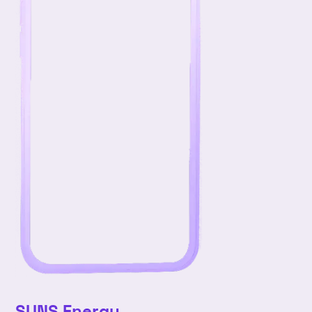
ma
ti
ke
to
pe
la
su
v53
28
29
30
31
1
2
3
v1
4
5
6
7
8
9
10
v2
11
12
13
14
15
16
17
v3
18
19
20
21
22
23
24
v4
25
26
27
28
29
30
31
SUNS Energy