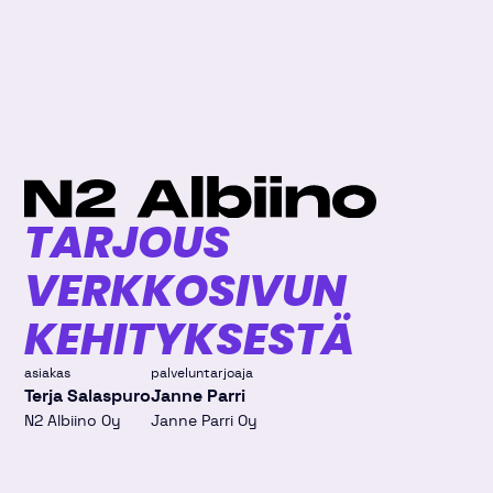
TARJOUS
VERKKOSIVUN
KEHITYKSESTÄ
asiakas
palveluntarjoaja
Terja Salaspuro
Janne Parri
N2 Albiino Oy
Janne Parri Oy