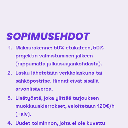
SOPIMUSEHDOT
Maksurakenne: 50% etukäteen, 50%
projektin valmistumisen jälkeen
(riippumatta julkaisuajankohdasta).
Lasku lähetetään verkkolaskuna tai
sähköpostitse. Hinnat eivät sisällä
arvonlisäveroa.
Lisätyöstä, joka ylittää tarjouksen
muokkauskierrokset, veloitetaan 120€/h
(+alv).
Uudet toiminnon, joita ei ole kuvattu