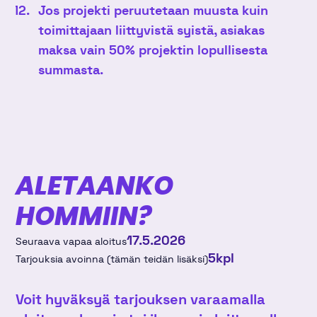
Jos projekti peruutetaan muusta kuin
toimittajaan liittyvistä syistä, asiakas
maksa vain 50% projektin lopullisesta
summasta.
ALETAANKO
HOMMIIN?
17.5.2026
Seuraava vapaa aloitus
5
kpl
Tarjouksia avoinna (tämän teidän lisäksi)
Voit hyväksyä tarjouksen varaamalla