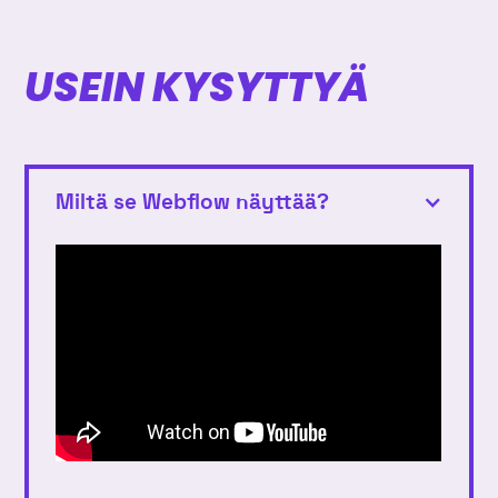
USEIN KYSYTTYÄ
Miltä se Webflow näyttää?