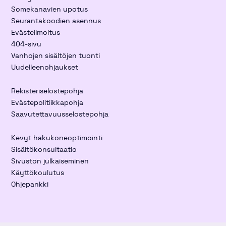
Somekanavien upotus
Seurantakoodien asennus
Evästeilmoitus
404-sivu
Vanhojen sisältöjen tuonti
Uudelleenohjaukset
Rekisteriselostepohja
Evästepolitiikkapohja
Saavutettavuusselostepohja
Kevyt hakukoneoptimointi
Sisältökonsultaatio
Sivuston julkaiseminen
Käyttökoulutus
Ohjepankki