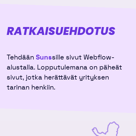
RATKAISU­EHDOTUS
Tehdään
Suns
sille sivut Webflow-
alustalla. Lopputulemana on päheät
sivut, jotka herättävät yrityksen
tarinan henkiin.