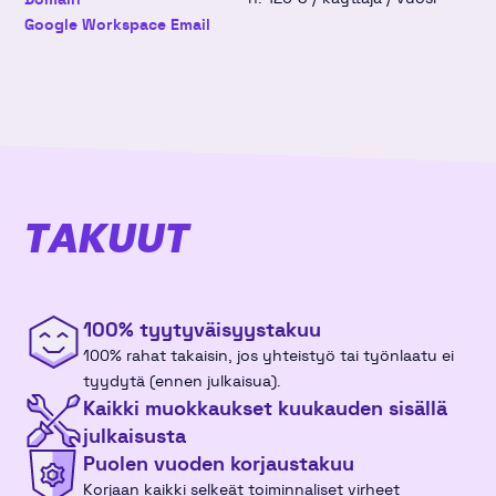
Google Workspace Email
v44
26
27
28
29
30
31
1
marraskuu 2026
ma
ti
ke
to
pe
la
su
v44
26
27
28
29
30
31
1
TAKUUT
v45
2
3
4
5
6
7
8
v46
9
10
11
12
13
14
15
100% tyytyväisyys­takuu
100% rahat takaisin, jos yhteistyö tai työnlaatu ei
v47
16
17
18
19
20
21
22
tyydytä (ennen julkaisua).
Kaikki muokkaukset kuukauden sisällä
v48
23
24
25
26
27
28
29
julkaisusta
Puolen vuoden korjaustakuu
v49
30
1
2
3
4
5
6
Korjaan kaikki selkeät toiminnaliset virheet