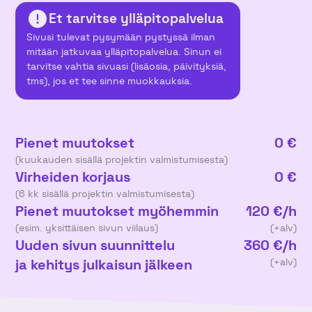
Et tarvitse ylläpitopalvelua
Sivusi tulevat pysymään pystyssä ilman
mitään jatkuvaa ylläpitopalvelua. Sinun ei
tarvitse vahtia sivuasi (lisäosia, päivityksiä,
tms), jos et tee sinne muokkauksia.
Pienet muutokset
0 €
(kuukauden sisällä projektin valmistumisesta)
Virheiden korjaus
0 €
(6 kk sisällä projektin valmistumisesta)
Pienet muutokset myöhemmin
120 €/h
(esim. yksittäisen sivun viilaus)
(+alv)
Uuden sivun suunnittelu
360 €/h
ja kehitys julkaisun jälkeen
(+alv)