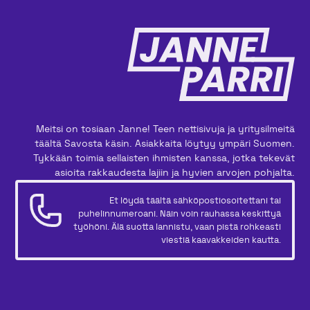
Meitsi on tosiaan Janne! Teen nettisivuja ja yritysilmeitä
täältä Savosta käsin. Asiakkaita löytyy ympäri Suomen.
Tykkään toimia sellaisten ihmisten kanssa, jotka tekevät
asioita rakkaudesta lajiin ja hyvien arvojen pohjalta.
Et löydä täältä sähköpostiosoitettani tai
puhelinnumeroani. Näin voin rauhassa keskittyä
työhöni. Älä suotta lannistu, vaan pistä rohkeasti
viestiä kaavakkeiden kautta.