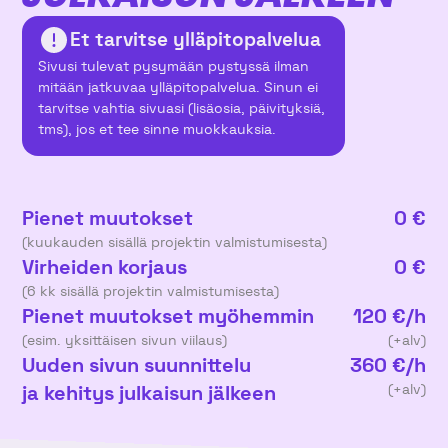
Et tarvitse ylläpitopalvelua
Sivusi tulevat pysymään pystyssä ilman
mitään jatkuvaa ylläpitopalvelua. Sinun ei
tarvitse vahtia sivuasi (lisäosia, päivityksiä,
tms), jos et tee sinne muokkauksia.
Pienet muutokset
0 €
(kuukauden sisällä projektin valmistumisesta)
Virheiden korjaus
0 €
(6 kk sisällä projektin valmistumisesta)
Pienet muutokset myöhemmin
120 €/h
(esim. yksittäisen sivun viilaus)
(+alv)
Uuden sivun suunnittelu
360 €/h
ja kehitys julkaisun jälkeen
(+alv)