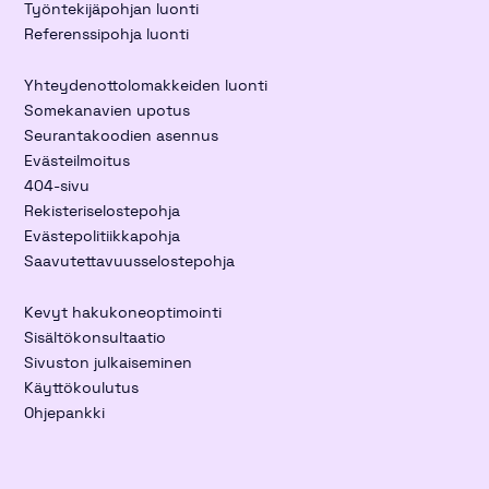
Työntekijäpohjan luonti
Referenssipohja luonti
Yhteydenottolomakkeiden luonti
Somekanavien upotus
Seurantakoodien asennus
Evästeilmoitus
404-sivu
Rekisteriselostepohja
Evästepolitiikkapohja
Saavutettavuusselostepohja
Kevyt hakukoneoptimointi
Sisältökonsultaatio
Sivuston julkaiseminen
Käyttökoulutus
Ohjepankki