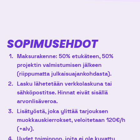
SOPIMUSEHDOT
Maksurakenne: 50% etukäteen, 50%
projektin valmistumisen jälkeen
(riippumatta julkaisuajankohdasta).
Lasku lähetetään verkkolaskuna tai
sähköpostitse. Hinnat eivät sisällä
arvonlisäveroa.
Lisätyöstä, joka ylittää tarjouksen
muokkauskierrokset, veloitetaan 120€/h
(+alv).
Uudet toiminnon, joita ei ole kuvattu