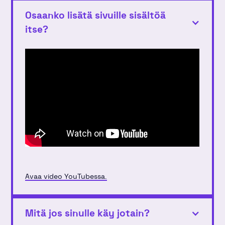
Osaanko lisätä sivuille sisältöä
itse?
Avaa video YouTubessa.
Mitä jos sinulle käy jotain?