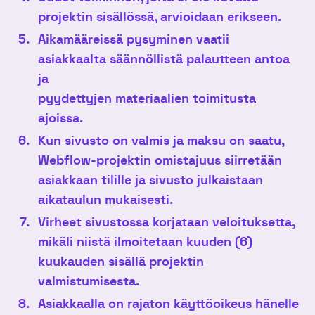
projektin sisällössä, arvioidaan erikseen.
Aikamääreissä pysyminen vaatii
asiakkaalta säännöllistä palautteen antoa
ja
pyydettyjen materiaalien toimitusta
ajoissa.
Kun sivusto on valmis ja maksu on saatu,
Webflow-projektin omistajuus siirretään
asiakkaan tilille ja sivusto julkaistaan
aikataulun mukaisesti.
Virheet sivustossa korjataan veloituksetta,
mikäli niistä ilmoitetaan kuuden (6)
kuukauden sisällä projektin
valmistumisesta.
Asiakkaalla on rajaton käyttöoikeus hänelle