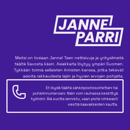
Meitsi on tosiaan Janne! Teen nettisivuja ja yritysilmeitä
täältä Savosta käsin. Asiakkaita löytyy ympäri Suomen.
Tykkään toimia sellaisten ihmisten kanssa, jotka tekevät
asioita rakkaudesta lajiin ja hyvien arvojen pohjalta.
Et löydä täältä sähköpostiosoitettani tai
puhelinnumeroani. Näin voin rauhassa keskittyä
työhöni. Älä suotta lannistu, vaan pistä rohkeasti
viestiä kaavakkeiden kautta.