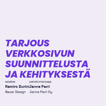
TARJOUS
VERKKOSIVUN
SUUNNITTELUSTA
JA KEHITYKSESTÄ
asiakas
palveluntarjoaja
Ramiro Durini
Janne Parri
Nacar Design
Janne Parri Oy