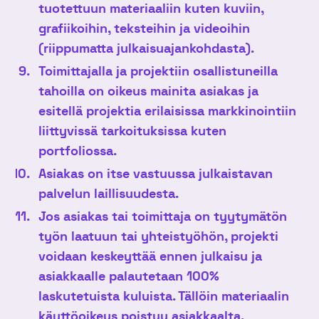
tuotettuun materiaaliin kuten kuviin,
grafiikoihin, teksteihin ja videoihin
(riippumatta julkaisuajankohdasta).
Toimittajalla ja projektiin osallistuneilla
tahoilla on oikeus mainita asiakas ja
esitellä projektia erilaisissa markkinointiin
liittyvissä tarkoituksissa kuten
portfoliossa.
Asiakas on itse vastuussa julkaistavan
palvelun laillisuudesta.
Jos asiakas tai toimittaja on tyytymätön
työn laatuun tai yhteistyöhön, projekti
voidaan keskeyttää ennen julkaisu ja
asiakkaalle palautetaan 100%
laskutetuista kuluista.
Tällöin materiaalin
käyttöoikeus poistuu asiakkaalta.