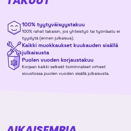
TAKUUT
v47
16
17
18
19
20
21
22
100% tyytyväisyys­takuu
v48
23
24
25
26
27
28
29
100% rahat takaisin, jos yhteistyö tai työnlaatu ei
tyydytä (ennen julkaisua).
v49
30
1
2
3
4
5
6
Kaikki muokkaukset kuukauden sisällä
julkaisusta
Puolen vuoden korjaustakuu
joulukuu 2026
Korjaan kaikki selkeät toiminnaliset virheet
sivustossa puolen vuoden sisällä julkaisusta.
ma
ti
ke
to
pe
la
su
v49
30
1
2
3
4
5
6
v50
7
8
9
10
11
12
13
v51
14
15
16
17
18
19
20
AIKAISEMPIA