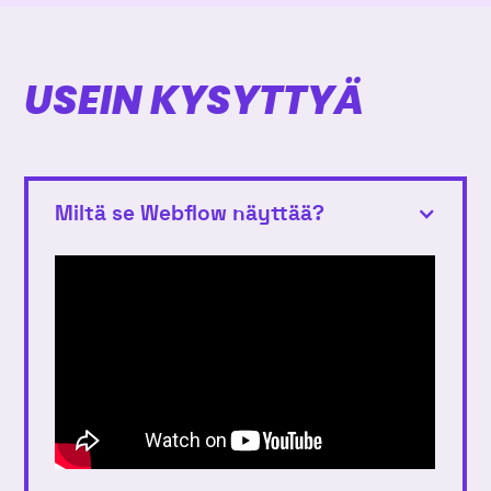
USEIN KYSYTTYÄ
Miltä se Webflow näyttää?