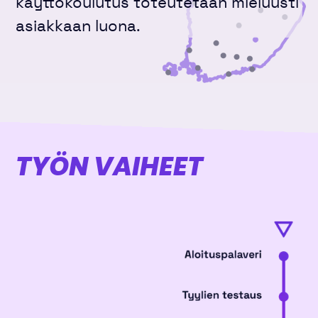
käyttökoulutus toteutetaan mieluusti
asiakkaan luona.
TYÖN VAIHEET