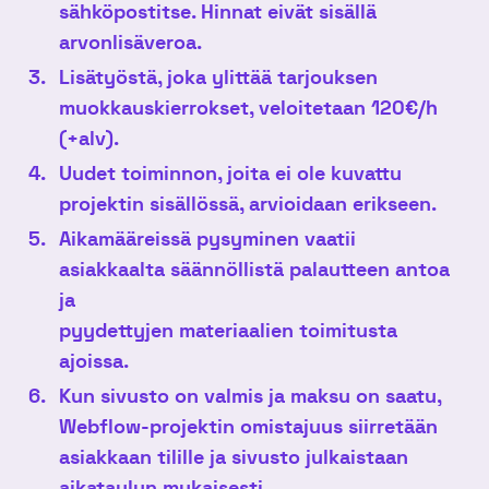
sähköpostitse. Hinnat eivät sisällä
arvonlisäveroa.
Lisätyöstä, joka ylittää tarjouksen
muokkauskierrokset, veloitetaan 120€/h
(+alv).
Uudet toiminnon, joita ei ole kuvattu
projektin sisällössä, arvioidaan erikseen.
Aikamääreissä pysyminen vaatii
asiakkaalta säännöllistä palautteen antoa
ja
pyydettyjen materiaalien toimitusta
ajoissa.
Kun sivusto on valmis ja maksu on saatu,
Webflow-projektin omistajuus siirretään
asiakkaan tilille ja sivusto julkaistaan
aikataulun mukaisesti.