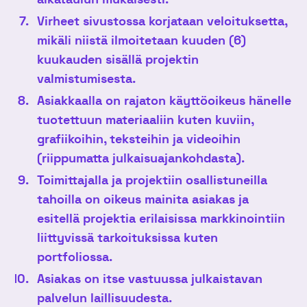
Virheet sivustossa korjataan veloituksetta,
mikäli niistä ilmoitetaan kuuden (6)
kuukauden sisällä projektin
valmistumisesta.
Asiakkaalla on rajaton käyttöoikeus hänelle
tuotettuun materiaaliin kuten kuviin,
grafiikoihin, teksteihin ja videoihin
(riippumatta julkaisuajankohdasta).
Toimittajalla ja projektiin osallistuneilla
tahoilla on oikeus mainita asiakas ja
esitellä projektia erilaisissa markkinointiin
liittyvissä tarkoituksissa kuten
portfoliossa.
Asiakas on itse vastuussa julkaistavan
palvelun laillisuudesta.