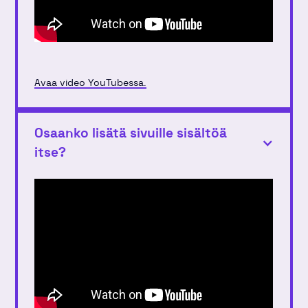
Avaa video YouTubessa.
Osaanko lisätä sivuille sisältöä
itse?