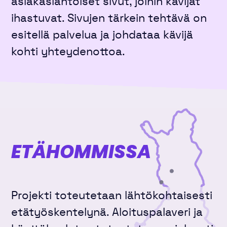
asiakaslähtöiset sivut, joihin kävijät
ihastuvat. Sivujen tärkein tehtävä on
esitellä palvelua ja johdataa kävijä
kohti yhteydenottoa.
ETÄHOMMISSA
Projekti toteutetaan lähtökohtaisesti
etätyöskentelynä. Aloituspalaveri ja