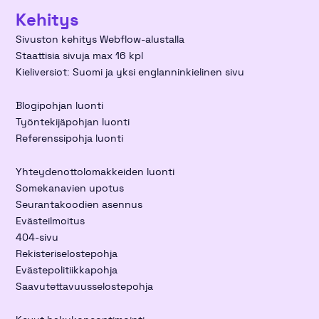
Kehitys
Sivuston kehitys Webflow-alustalla
Staattisia sivuja max 16 kpl
Kieliversiot: Suomi ja yksi englanninkielinen sivu
Blogipohjan luonti
Työntekijäpohjan luonti
Referenssipohja luonti
Yhteydenottolomakkeiden luonti
Somekanavien upotus
Seurantakoodien asennus
Evästeilmoitus
404-sivu
Rekisteriselostepohja
Evästepolitiikkapohja
Saavutettavuusselostepohja