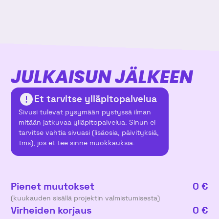
JULKAISUN JÄLKEEN
Et tarvitse ylläpitopalvelua
Sivusi tulevat pysymään pystyssä ilman
mitään jatkuvaa ylläpitopalvelua. Sinun ei
tarvitse vahtia sivuasi (lisäosia, päivityksiä,
tms), jos et tee sinne muokkauksia.
Pienet muutokset
0 €
(kuukauden sisällä projektin valmistumisesta)
Virheiden korjaus
0 €