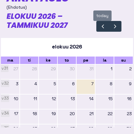
(Ehdotus)
ELOKUU 2026 –
today
TAMMIKUU 2027
elokuu 2026
ma
ti
ke
to
pe
la
su
v31
27
28
29
30
31
1
2
v32
3
4
5
6
7
8
9
v33
10
11
12
13
14
15
16
v34
17
18
19
20
21
22
23
v35
24
25
26
27
28
29
30