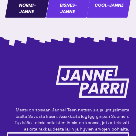
NORMI-
BISNES-
COOL-JANNE
JANNE
JANNE
Meitsi on tosiaan Janne! Teen nettisivuja ja yritysilmeitä
täältä Savosta käsin. Asiakkaita löytyy ympäri Suomen.
Tykkään toimia sellaisten ihmisten kanssa, jotka tekevät
asioita rakkaudesta lajiin ja hyvien arvojen pohjalta.