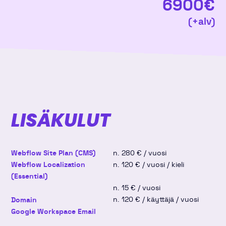
6900
€
lokakuu 2026
(+alv)
ma
ti
ke
to
pe
la
su
v40
28
29
30
1
2
3
4
v41
5
6
7
8
9
10
11
LISÄKULUT
v42
12
13
14
15
16
17
18
v43
19
20
21
22
23
24
25
Webflow Site Plan (CMS)
n. 280 € / vuosi
Webflow Localization
n. 120 € / vuosi / kieli
(Essential)
v44
26
27
28
29
30
31
1
n. 15 € / vuosi
n. 120 € / käyttäjä / vuosi
Domain
Google Workspace Email
marraskuu 2026