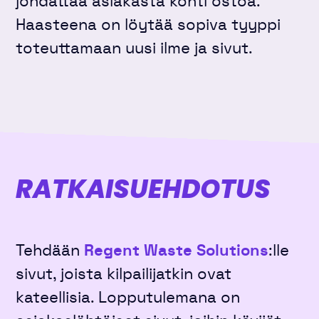
johdattaa asiakasta kohti ostoa.
Haasteena on löytää sopiva tyyppi
toteuttamaan uusi ilme ja sivut.
RATKAISU­EHDOTUS
Tehdään
Regent Waste Solutions
:lle
sivut, joista kilpailijatkin ovat
kateellisia. Lopputulemana on