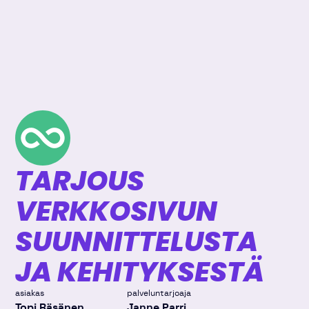
TARJOUS
VERKKOSIVUN
SUUNNITTELUSTA
JA KEHITYKSESTÄ
asiakas
palveluntarjoaja
Topi Räsänen
Janne Parri