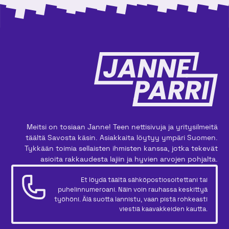
Meitsi on tosiaan Janne! Teen nettisivuja ja yritysilmeitä
täältä Savosta käsin. Asiakkaita löytyy ympäri Suomen.
Tykkään toimia sellaisten ihmisten kanssa, jotka tekevät
asioita rakkaudesta lajiin ja hyvien arvojen pohjalta.
Et löydä täältä sähköpostiosoitettani tai
puhelinnumeroani. Näin voin rauhassa keskittyä
työhöni. Älä suotta lannistu, vaan pistä rohkeasti
viestiä kaavakkeiden kautta.