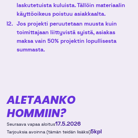
laskutetuista kuluista.
Tällöin materiaalin
käyttöoikeus poistuu asiakkaalta.
Jos projekti peruutetaan muusta kuin
toimittajaan liittyvistä syistä, asiakas
maksa vain 50% projektin lopullisesta
summasta.
ALETAANKO
HOMMIIN?
17.5.2026
Seuraava vapaa aloitus
5
kpl
Tarjouksia avoinna (tämän teidän lisäksi)