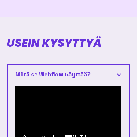
USEIN KYSYTTYÄ
Miltä se Webflow näyttää?