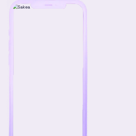
v53
28
29
30
31
1
2
3
tammikuu 2027
ma
ti
ke
to
pe
la
su
v53
28
29
30
31
1
2
3
v1
4
5
6
7
8
9
10
v2
11
12
13
14
15
16
17
v3
18
19
20
21
22
23
24
v4
25
26
27
28
29
30
31