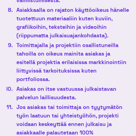
valmistumisesta.
Asiakkaalla on rajaton käyttöoikeus hänelle
tuotettuun materiaaliin kuten kuviin,
grafiikoihin, teksteihin ja videoihin
(riippumatta julkaisuajankohdasta).
Toimittajalla ja projektiin osallistuneilla
tahoilla on oikeus mainita asiakas ja
esitellä projektia erilaisissa markkinointiin
liittyvissä tarkoituksissa kuten
portfoliossa.
Asiakas on itse vastuussa julkaistavan
palvelun laillisuudesta.
Jos asiakas tai toimittaja on tyytymätön
työn laatuun tai yhteistyöhön, projekti
voidaan keskeyttää ennen julkaisu ja
asiakkaalle palautetaan 100%