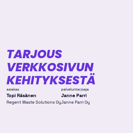
TARJOUS
VERKKOSIVUN
KEHITYKSESTÄ
asiakas
palveluntarjoaja
Topi Räsänen
Janne Parri
Regent Waste Solutions Oy
Janne Parri Oy