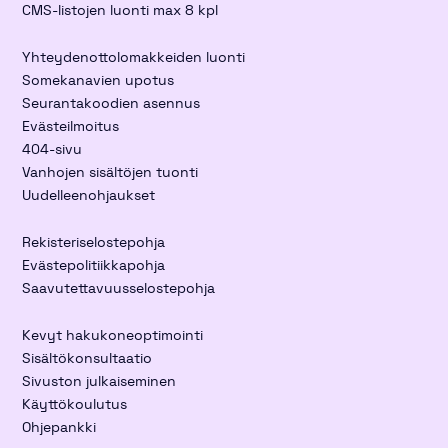
CMS-listojen luonti max 8 kpl
Yhteydenottolomakkeiden luonti
Somekanavien upotus
Seurantakoodien asennus
Evästeilmoitus
404-sivu
Vanhojen sisältöjen tuonti
Uudelleenohjaukset
Rekisteriselostepohja
Evästepolitiikkapohja
Saavutettavuusselostepohja
Kevyt hakukoneoptimointi
Sisältökonsultaatio
Sivuston julkaiseminen
Käyttökoulutus
Ohjepankki