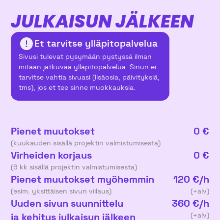
JULKAISUN JÄLKEEN
Et tarvitse ylläpitopalvelua
Sivusi tulevat pysymään pystyssä ilman
mitään jatkuvaa ylläpitopalvelua. Sinun ei
tarvitse vahtia sivuasi (lisäosia, päivityksiä,
tms), jos et tee sinne muokkauksia.
Pienet muutokset
0 €
(kuukauden sisällä projektin valmistumisesta)
Virheiden korjaus
0 €
(6 kk sisällä projektin valmistumisesta)
Pienet muutokset myöhemmin
120 €/h
(esim. yksittäisen sivun viilaus)
(+alv)
Uuden sivun suunnittelu
360 €/h
ja kehitys julkaisun jälkeen
(+alv)