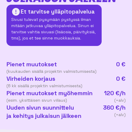
Et tarvitse ylläpitopalvelua
Sivusi tulevat pysymään pystyssä ilman
mitään jatkuvaa ylläpitopalvelua. Sinun ei
tarvitse vahtia sivuasi (lisäosia, päivityksiä,
tms), jos et tee sinne muokkauksia.
Pienet muutokset
0 €
(kuukauden sisällä projektin valmistumisesta)
Virheiden korjaus
0 €
(6 kk sisällä projektin valmistumisesta)
Pienet muutokset myöhemmin
120 €/h
(esim. yksittäisen sivun viilaus)
(+alv)
Uuden sivun suunnittelu
360 €/h
ja kehitys julkaisun jälkeen
(+alv)