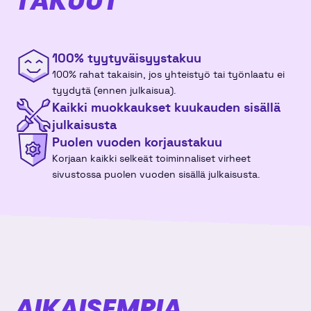
TAKUUT
v47
16
17
18
19
20
21
22
100% tyytyväisyys­takuu
v48
23
24
25
26
27
28
29
100% rahat takaisin, jos yhteistyö tai työnlaatu ei
tyydytä (ennen julkaisua).
v49
30
1
2
3
4
5
6
Kaikki muokkaukset kuukauden sisällä
julkaisusta
Puolen vuoden korjaustakuu
joulukuu 2026
Korjaan kaikki selkeät toiminnaliset virheet
sivustossa puolen vuoden sisällä julkaisusta.
ma
ti
ke
to
pe
la
su
v49
30
1
2
3
4
5
6
v50
7
8
9
10
11
12
13
v51
14
15
16
17
18
19
20
AIKAISEMPIA