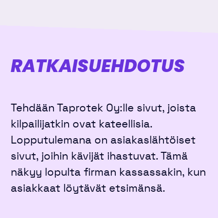
RATKAISU­EHDOTUS
Tehdään Taprotek Oy:lle sivut, joista
kilpailijatkin ovat kateellisia.
Lopputulemana on asiakaslähtöiset
sivut, joihin kävijät ihastuvat. Tämä
näkyy lopulta firman kassassakin, kun
asiakkaat löytävät etsimänsä.