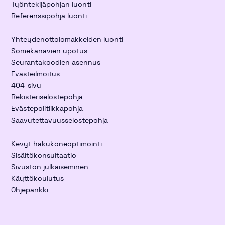
Työntekijäpohjan luonti
Referenssipohja luonti
Yhteydenottolomakkeiden luonti
Somekanavien upotus
Seurantakoodien asennus
Evästeilmoitus
404-sivu
Rekisteriselostepohja
Evästepolitiikkapohja
Saavutettavuusselostepohja
Kevyt hakukoneoptimointi
Sisältökonsultaatio
Sivuston julkaiseminen
Käyttökoulutus
Ohjepankki