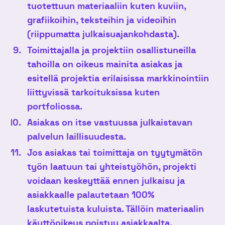
tuotettuun materiaaliin kuten kuviin,
grafiikoihin, teksteihin ja videoihin
(riippumatta julkaisuajankohdasta).
Toimittajalla ja projektiin osallistuneilla
tahoilla on oikeus mainita asiakas ja
esitellä projektia erilaisissa markkinointiin
liittyvissä tarkoituksissa kuten
portfoliossa.
Asiakas on itse vastuussa julkaistavan
palvelun laillisuudesta.
Jos asiakas tai toimittaja on tyytymätön
työn laatuun tai yhteistyöhön, projekti
voidaan keskeyttää ennen julkaisu ja
asiakkaalle palautetaan 100%
laskutetuista kuluista.
Tällöin materiaalin
käyttöoikeus poistuu asiakkaalta.