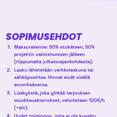
SOPIMUSEHDOT
Maksurakenne: 50% etukäteen, 50%
projektin valmistumisen jälkeen
(riippumatta julkaisuajankohdasta).
Lasku lähetetään verkkolaskuna tai
sähköpostitse. Hinnat eivät sisällä
arvonlisäveroa.
Lisätyöstä, joka ylittää tarjouksen
muokkauskierrokset, veloitetaan 120€/h
(+alv).
Uudet toiminnon, joita ei ole kuvattu