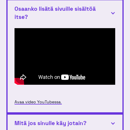
Osaanko lisätä sivuille sisältöä
itse?
Avaa video YouTubessa.
Mitä jos sinulle käy jotain?