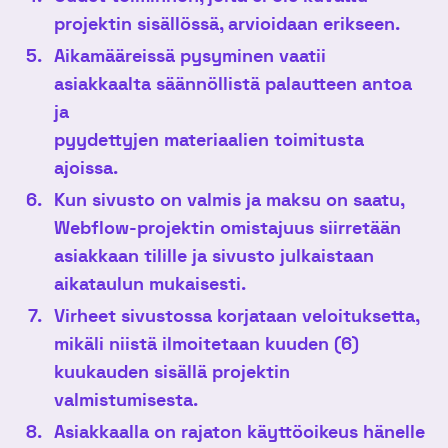
projektin sisällössä, arvioidaan erikseen.
Aikamääreissä pysyminen vaatii
asiakkaalta säännöllistä palautteen antoa
ja
pyydettyjen materiaalien toimitusta
ajoissa.
Kun sivusto on valmis ja maksu on saatu,
Webflow-projektin omistajuus siirretään
asiakkaan tilille ja sivusto julkaistaan
aikataulun mukaisesti.
Virheet sivustossa korjataan veloituksetta,
mikäli niistä ilmoitetaan kuuden (6)
kuukauden sisällä projektin
valmistumisesta.
Asiakkaalla on rajaton käyttöoikeus hänelle