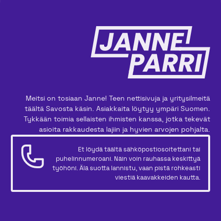
Meitsi on tosiaan Janne! Teen nettisivuja ja yritysilmeitä
täältä Savosta käsin. Asiakkaita löytyy ympäri Suomen.
Tykkään toimia sellaisten ihmisten kanssa, jotka tekevät
asioita rakkaudesta lajiin ja hyvien arvojen pohjalta.
Et löydä täältä sähköpostiosoitettani tai
puhelinnumeroani. Näin voin rauhassa keskittyä
työhöni. Älä suotta lannistu, vaan pistä rohkeasti
viestiä kaavakkeiden kautta.