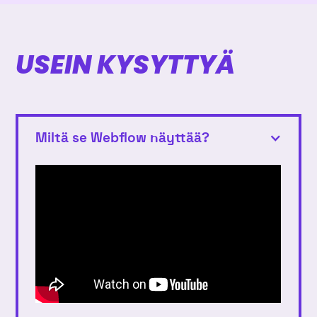
USEIN KYSYTTYÄ
Miltä se Webflow näyttää?