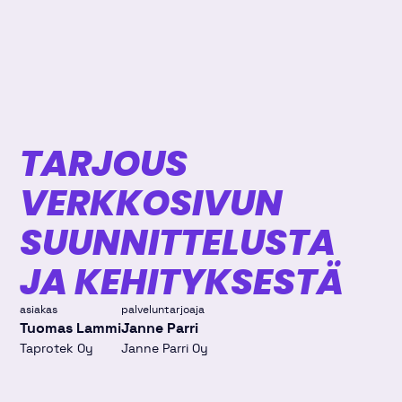
TARJOUS
VERKKOSIVUN
SUUNNITTELUSTA
JA KEHITYKSESTÄ
asiakas
palveluntarjoaja
Tuomas Lammi
Janne Parri
Taprotek Oy
Janne Parri Oy