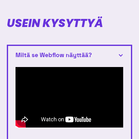
USEIN KYSYTTYÄ
Miltä se Webflow näyttää?