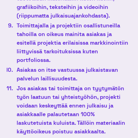
grafiikoihin, teksteihin ja videoihin
(riippumatta julkaisuajankohdasta).
Toimittajalla ja projektiin osallistuneilla
tahoilla on oikeus mainita asiakas ja
esitellä projektia erilaisissa markkinointiin
liittyvissä tarkoituksissa kuten
portfoliossa.
Asiakas on itse vastuussa julkaistavan
palvelun laillisuudesta.
Jos asiakas tai toimittaja on tyytymätön
työn laatuun tai yhteistyöhön, projekti
voidaan keskeyttää ennen julkaisu ja
asiakkaalle palautetaan 100%
laskutetuista kuluista.
Tällöin materiaalin
käyttöoikeus poistuu asiakkaalta.