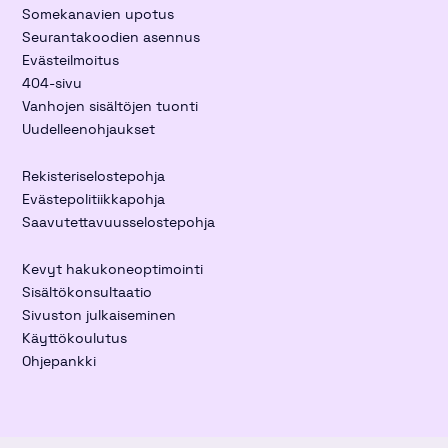
Somekanavien upotus
Seurantakoodien asennus
Evästeilmoitus
404-sivu
Vanhojen sisältöjen tuonti
Uudelleenohjaukset
Rekisteriselostepohja
Evästepolitiikkapohja
Saavutettavuusselostepohja
Kevyt hakukoneoptimointi
Sisältökonsultaatio
Sivuston julkaiseminen
Käyttökoulutus
Ohjepankki