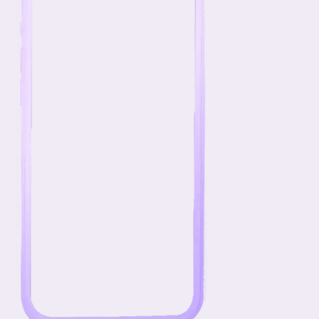
tammikuu 2027
ma
ti
ke
to
pe
la
su
v53
28
29
30
31
1
2
3
v1
4
5
6
7
8
9
10
v2
11
12
13
14
15
16
17
v3
18
19
20
21
22
23
24
v4
25
26
27
28
29
30
31