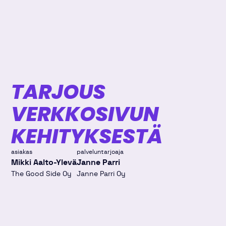
TARJOUS
VERKKOSIVUN
KEHITYKSESTÄ
asiakas
palveluntarjoaja
Mikki Aalto-Ylevä
Janne Parri
The Good Side Oy
Janne Parri Oy