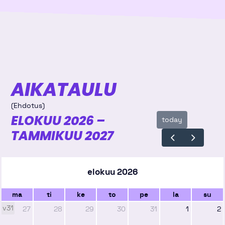
AIKATAULU
(Ehdotus)
ELOKUU 2026 –
today
TAMMIKUU 2027
elokuu 2026
ma
ti
ke
to
pe
la
su
v31
27
28
29
30
31
1
2