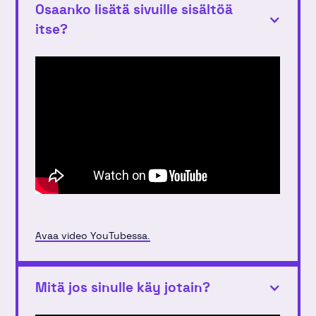
Osaanko lisätä sivuille sisältöä
itse?
Avaa video YouTubessa.
Mitä jos sinulle käy jotain?