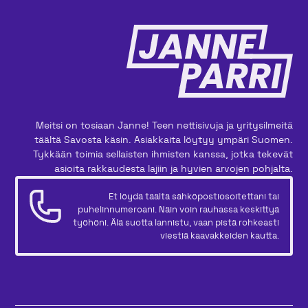
Meitsi on tosiaan Janne! Teen nettisivuja ja yritysilmeitä
täältä Savosta käsin. Asiakkaita löytyy ympäri Suomen.
Tykkään toimia sellaisten ihmisten kanssa, jotka tekevät
asioita rakkaudesta lajiin ja hyvien arvojen pohjalta.
Et löydä täältä sähköpostiosoitettani tai
puhelinnumeroani. Näin voin rauhassa keskittyä
työhöni. Älä suotta lannistu, vaan pistä rohkeasti
viestiä kaavakkeiden kautta.