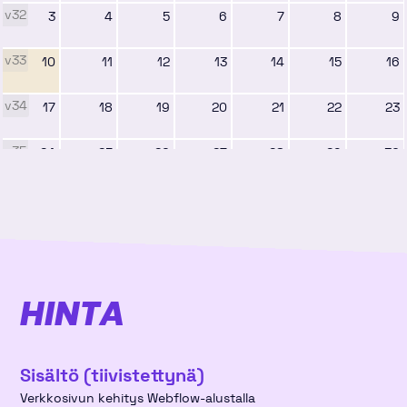
v32
3
4
5
6
7
8
9
v33
10
11
12
13
14
15
16
v34
17
18
19
20
21
22
23
v35
24
25
26
27
28
29
30
v36
31
1
2
3
4
5
6
syyskuu 2026
ma
ti
ke
to
pe
la
su
HINTA
v36
31
1
2
3
4
5
6
Sisältö (tiivistettynä)
v37
7
8
9
10
11
12
13
Verkkosivun kehitys Webflow-alustalla