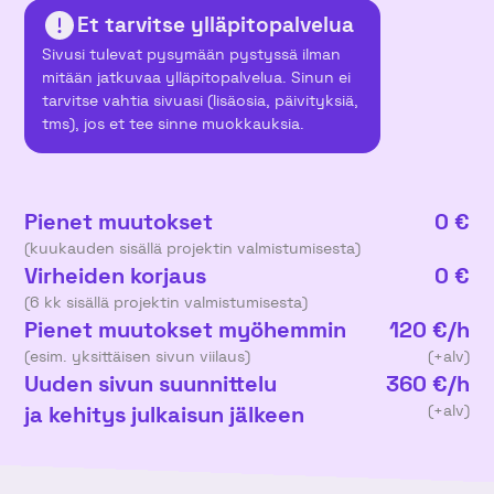
Et tarvitse ylläpitopalvelua
Sivusi tulevat pysymään pystyssä ilman
mitään jatkuvaa ylläpitopalvelua. Sinun ei
tarvitse vahtia sivuasi (lisäosia, päivityksiä,
tms), jos et tee sinne muokkauksia.
Pienet muutokset
0 €
(kuukauden sisällä projektin valmistumisesta)
Virheiden korjaus
0 €
(6 kk sisällä projektin valmistumisesta)
Pienet muutokset myöhemmin
120 €/h
(esim. yksittäisen sivun viilaus)
(+alv)
Uuden sivun suunnittelu
360 €/h
ja kehitys julkaisun jälkeen
(+alv)