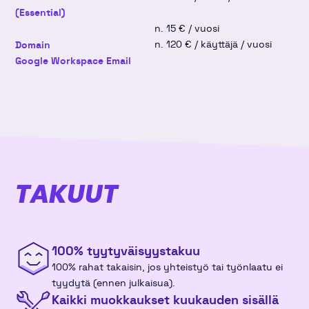
(Essential)
v43
19
20
21
22
23
24
25
n. 15 € / vuosi
n. 120 € / käyttäjä / vuosi
Domain
Google Workspace Email
v44
26
27
28
29
30
31
1
marraskuu 2026
ma
ti
ke
to
pe
la
su
v44
26
27
28
29
30
31
1
TAKUUT
v45
2
3
4
5
6
7
8
v46
9
10
11
12
13
14
15
100% tyytyväisyys­takuu
100% rahat takaisin, jos yhteistyö tai työnlaatu ei
v47
16
17
18
19
20
21
22
tyydytä (ennen julkaisua).
Kaikki muokkaukset kuukauden sisällä
v48
23
24
25
26
27
28
29