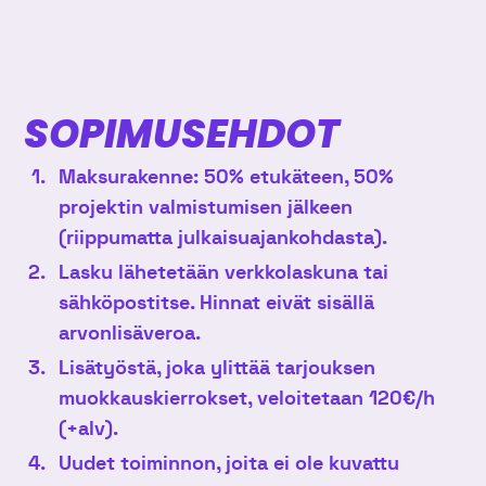
SOPIMUSEHDOT
Maksurakenne: 50% etukäteen, 50%
projektin valmistumisen jälkeen
(riippumatta julkaisuajankohdasta).
Lasku lähetetään verkkolaskuna tai
sähköpostitse. Hinnat eivät sisällä
arvonlisäveroa.
Lisätyöstä, joka ylittää tarjouksen
muokkauskierrokset, veloitetaan 120€/h
(+alv).
Uudet toiminnon, joita ei ole kuvattu