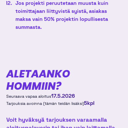
Jos projekti peruutetaan muusta kuin
toimittajaan liittyvistä syistä, asiakas
maksa vain 50% projektin lopullisesta
summasta.
ALETAANKO
HOMMIIN?
17.5.2026
Seuraava vapaa aloitus
5
kpl
Tarjouksia avoinna (tämän teidän lisäksi)
Voit hyväksyä tarjouksen varaamalla
aloituspalaverin tai ihan vain laittamalla