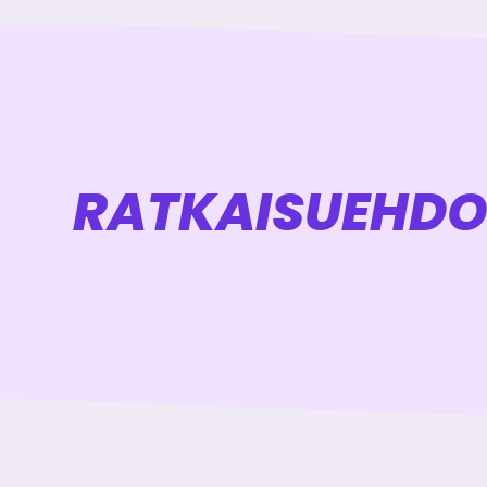
RATKAISU­EHD