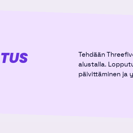
OTUS
Tehdään Threefiv
alustalla. Lopput
päivittäminen ja 