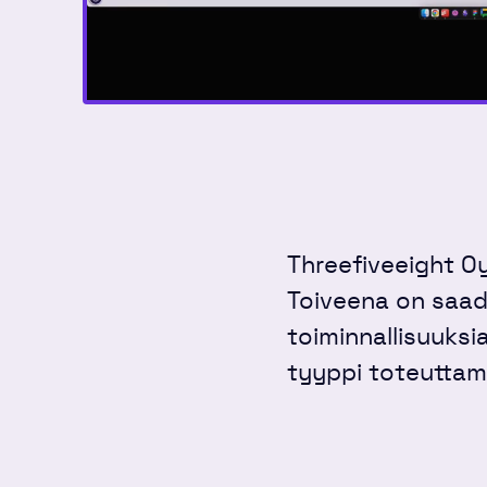
Threefiveeight Oy 
Toiveena on saada
toiminnallisuuksi
tyyppi toteuttam