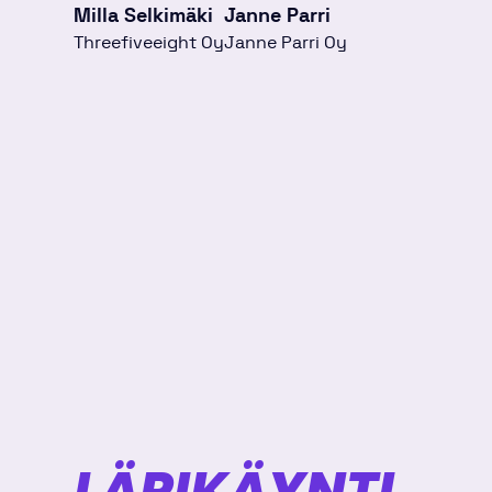
Milla Selkimäki
Janne Parri
Threefiveeight Oy
Janne Parri Oy
LÄPIKÄYNTI