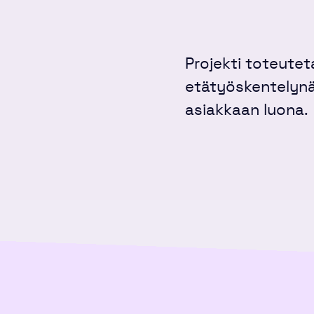
Projekti toteutet
etätyöskentelynä
asiakkaan luona.