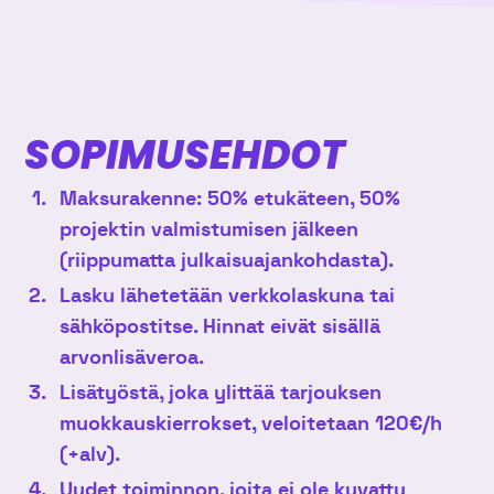
SOPIMUSEHDOT
Maksurakenne: 50% etukäteen, 50%
projektin valmistumisen jälkeen
(riippumatta julkaisuajankohdasta).
Lasku lähetetään verkkolaskuna tai
sähköpostitse. Hinnat eivät sisällä
arvonlisäveroa.
Lisätyöstä, joka ylittää tarjouksen
muokkauskierrokset, veloitetaan 120€/h
(+alv).
Uudet toiminnon, joita ei ole kuvattu