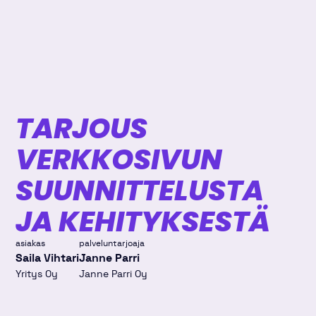
TARJOUS
VERKKOSIVUN
SUUNNITTELUSTA
JA KEHITYKSESTÄ
asiakas
palveluntarjoaja
Saila Vihtari
Janne Parri
Yritys Oy
Janne Parri Oy