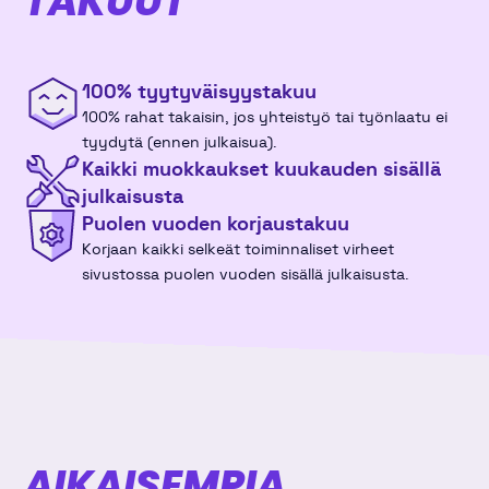
TAKUUT
v47
16
17
18
19
20
21
22
100% tyytyväisyys­takuu
v48
23
24
25
26
27
28
29
100% rahat takaisin, jos yhteistyö tai työnlaatu ei
tyydytä (ennen julkaisua).
v49
30
1
2
3
4
5
6
Kaikki muokkaukset kuukauden sisällä
julkaisusta
Puolen vuoden korjaustakuu
joulukuu 2026
Korjaan kaikki selkeät toiminnaliset virheet
sivustossa puolen vuoden sisällä julkaisusta.
ma
ti
ke
to
pe
la
su
v49
30
1
2
3
4
5
6
v50
7
8
9
10
11
12
13
v51
14
15
16
17
18
19
20
AIKAISEMPIA