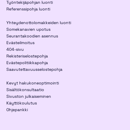
Työntekijäpohjan luonti
Referenssipohja luonti
Yhteydenottolomakkeiden luonti
Somekanavien upotus
Seurantakoodien asennus
Evästeilmoitus
404-sivu
Rekisteriselostepohja
Evästepolitiikkapohja
Saavutettavuusselostepohja
Kevyt hakukoneoptimointi
Sisältökonsultaatio
Sivuston julkaiseminen
Käyttökoulutus
Ohjepankki