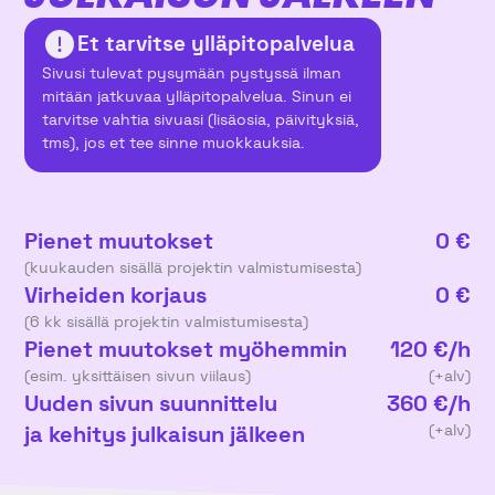
Et tarvitse ylläpitopalvelua
Sivusi tulevat pysymään pystyssä ilman
mitään jatkuvaa ylläpitopalvelua. Sinun ei
tarvitse vahtia sivuasi (lisäosia, päivityksiä,
tms), jos et tee sinne muokkauksia.
Pienet muutokset
0 €
(kuukauden sisällä projektin valmistumisesta)
Virheiden korjaus
0 €
(6 kk sisällä projektin valmistumisesta)
Pienet muutokset myöhemmin
120 €/h
(esim. yksittäisen sivun viilaus)
(+alv)
Uuden sivun suunnittelu
360 €/h
ja kehitys julkaisun jälkeen
(+alv)