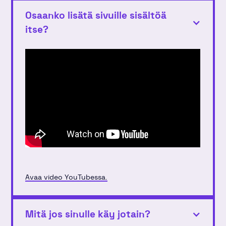
Osaanko lisätä sivuille sisältöä
itse?
Avaa video YouTubessa.
Mitä jos sinulle käy jotain?