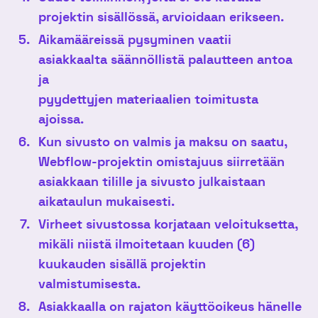
projektin sisällössä, arvioidaan erikseen.
Aikamääreissä pysyminen vaatii
asiakkaalta säännöllistä palautteen antoa
ja
pyydettyjen materiaalien toimitusta
ajoissa.
Kun sivusto on valmis ja maksu on saatu,
Webflow-projektin omistajuus siirretään
asiakkaan tilille ja sivusto julkaistaan
aikataulun mukaisesti.
Virheet sivustossa korjataan veloituksetta,
mikäli niistä ilmoitetaan kuuden (6)
kuukauden sisällä projektin
valmistumisesta.
Asiakkaalla on rajaton käyttöoikeus hänelle