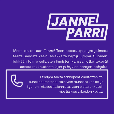
Meitsi on tosiaan Janne! Teen nettisivuja ja yritysilmeitä
täältä Savosta käsin. Asiakkaita löytyy ympäri Suomen.
Tykkään toimia sellaisten ihmisten kanssa, jotka tekevät
asioita rakkaudesta lajiin ja hyvien arvojen pohjalta.
Et löydä täältä sähköpostiosoitettani tai
puhelinnumeroani. Näin voin rauhassa keskittyä
työhöni. Älä suotta lannistu, vaan pistä rohkeasti
viestiä kaavakkeiden kautta.