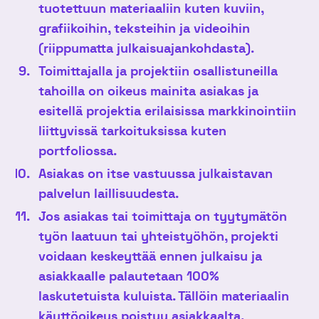
tuotettuun materiaaliin kuten kuviin,
grafiikoihin, teksteihin ja videoihin
(riippumatta julkaisuajankohdasta).
Toimittajalla ja projektiin osallistuneilla
tahoilla on oikeus mainita asiakas ja
esitellä projektia erilaisissa markkinointiin
liittyvissä tarkoituksissa kuten
portfoliossa.
Asiakas on itse vastuussa julkaistavan
palvelun laillisuudesta.
Jos asiakas tai toimittaja on tyytymätön
työn laatuun tai yhteistyöhön, projekti
voidaan keskeyttää ennen julkaisu ja
asiakkaalle palautetaan 100%
laskutetuista kuluista.
Tällöin materiaalin
käyttöoikeus poistuu asiakkaalta.