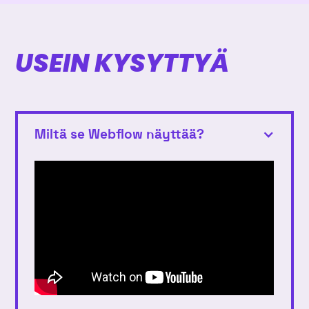
USEIN KYSYTTYÄ
Miltä se Webflow näyttää?