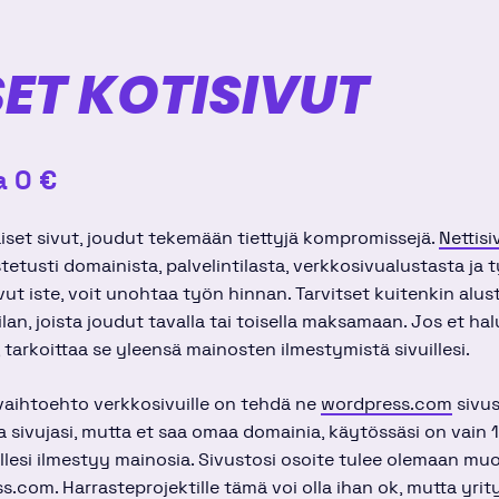
SET KOTISIVUT
a 0 €
aiset sivut, joudut tekemään tiettyjä kompromissejä.
Nettisi
etusti domainista, palvelintilasta, verkkosivualustasta ja 
vut iste, voit unohtaa työn hinnan. Tarvitset kuitenkin alus
ilan, joista joudut tavalla tai toisella maksamaan. Jos et h
, tarkoittaa se yleensä mainosten ilmestymistä sivuillesi.
 vaihtoehto verkkosivuille on tehdä ne
wordpress.com
sivus
la sivujasi, mutta et saa omaa domainia, käytössäsi on vain 1
uillesi ilmestyy mainosia. Sivustosi osoite tulee olemaan mu
.com. Harrasteprojektille tämä voi olla ihan ok, mutta yri