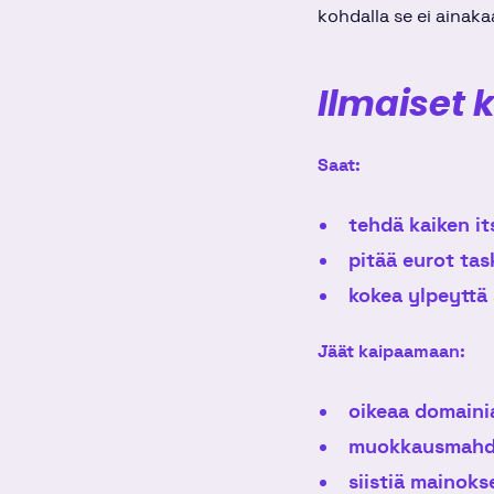
kohdalla se ei ainaka
Ilmaiset 
Saat:
tehdä kaiken it
pitää eurot tas
kokea ylpeyttä s
Jäät kaipaamaan:
oikeaa domainia
muokkausmahdo
siistiä mainoks