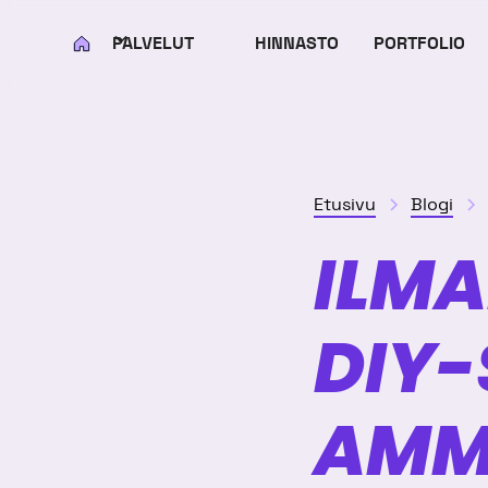
PALVELUT
HINNASTO
PORTFOLIO
KOTI
Etusivu
Blogi
ILMA
DIY-
AMMA