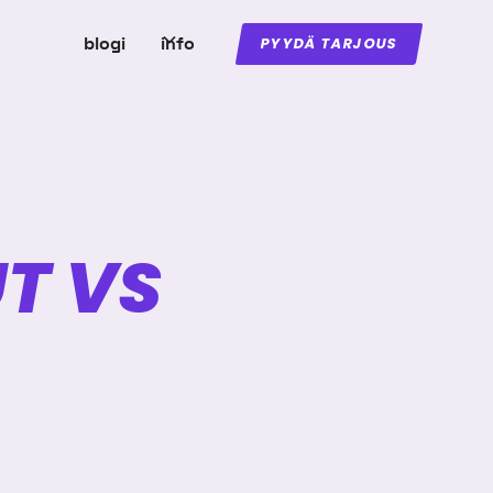
blogi
info
PYYDÄ TARJOUS
UT VS