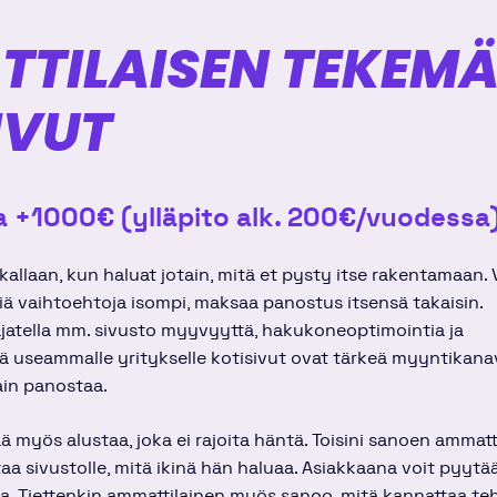
TILAISEN TEKEM
IVUT
 +1000€ (ylläpito alk. 200€/vuodessa
allaan, kun haluat jotain, mitä et pysty itse rakentamaan. 
siä vaihtoehtoja isompi, maksaa panostus itsensä takaisin.
jatella mm. sivusto myyvyyttä, hakukoneoptimointia ja
ä useammalle yritykselle kotisivut ovat tärkeä myyntikanav
ain panostaa.
 myös alustaa, joka ei rajoita häntä. Toisini sanoen ammatt
taa sivustolle, mitä ikinä hän haluaa. Asiakkaana voit pyytä
ia. Tiettenkin ammattilainen myös sanoo, mitä kannattaa te