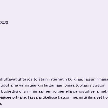
.2023
ukuttavat yhtä jos toistain internetin kulkijaa. Täysin ilmais
oudut aina vähintäänkin laittamaan omaa työtäsi sivuston
budjettisi olisi minimaalinen, jo pienellä panostuksella mak
äsee pitkälle. Tässä artikelissa katsomme, mitä ilmaiset ko
e.