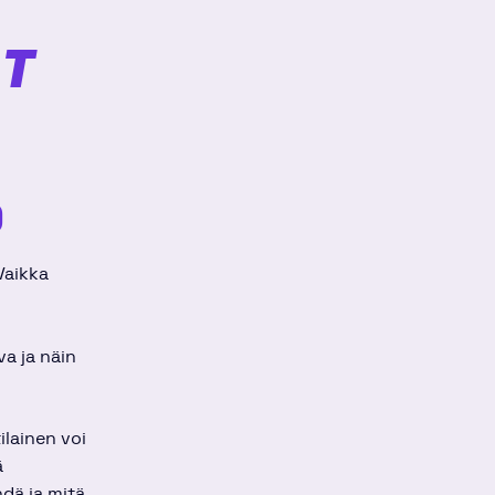
ÄT
)
Vaikka
a ja näin
ilainen voi
ä
hdä ja mitä