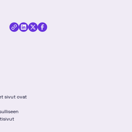
Jaa
Kopioi
Jaa
kirjoitus
Jaa
linkki
kirjoitus
Twitterissä
kirjoitus
Linkedinissä
Facebookissa
et sivut ovat
sulliseen
tisivut