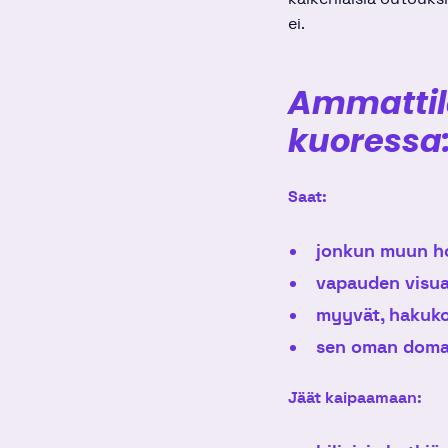
ei.
Ammattil
kuoressa
Saat:
jonkun muun ho
vapauden visuaa
myyvät, hakuko
sen oman domai
Jäät kaipaamaan: