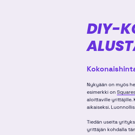
DIY-K
ALUST
Kokonaishint
Nykyään on myös helpp
esimerkki on
Square
aloittaville yrittäjill
aikaiseksi. Luonnollis
Tiedän useita yrityks
yrittäjän kohdalla tä