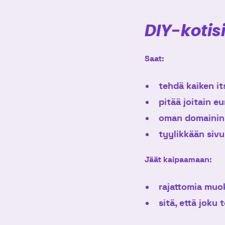
DIY-kotis
Saat:
tehdä kaiken it
pitää joitain eu
oman domainin
tyylikkään siv
Jäät kaipaamaan:
rajattomia muo
sitä, että joku 