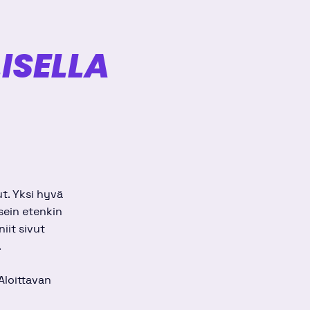
ISELLA
t. Yksi hyvä
sein etenkin
niit sivut
.
Aloittavan