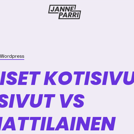
Janne
Parri
Wordpress
ISET KOTISIV
SIVUT VS
TTI­LAINEN