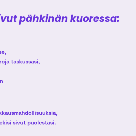
ivut pähkinän kuoressa:
se,
roja taskussasi,
un
kkausmahdollisuuksia,
tekisi sivut puolestasi.