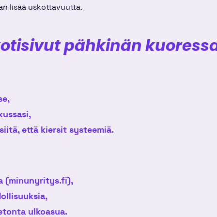
an lisää uskottavuutta.
kotisivut pähkinän kuoressa
se,
kussasi,
iitä, että kiersit systeemiä.
 (minunyritys.fi),
llisuuksia,
etonta ulkoasua.