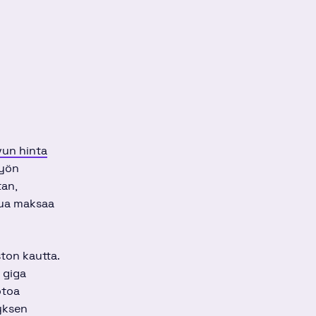
vun hinta
työn
tan,
alua maksaa
ton kautta.
 giga
otoa
tyksen