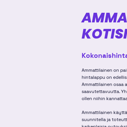
AMMAT
KOTIS
Kokonaishinta
Ammattilainen on paik
hintalappu on edelli
Ammattilainen osaa a
saavutettavuutta. Yh
ollen niihin kannatta
Ammattilainen käyttää
suunnitella ja toteut
kaikenlaisia outouks