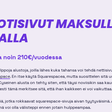
OTISIVUT MAKSULL
ALLA
a noin 210€/vuodessa
oja alustoja, joilla lähes kuka tahansa voi tehdä nettisivu
space
. En itse käytä Squarespacea, mutta suosittelen sitä u
e. Kyseinen alusta on tehty siten, että täysi noviisikin saa kau
esti tämä merkitsee sitä, että ihan kaikkeen ei voi vaikuttaa
iä, jotka rokkaavat squarespace-sivuja aivan tyytyväisinä. 
mä voi olla välisteppi ennen jotain hulppeampaa.