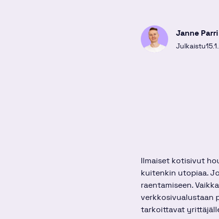
Janne Parri
Julkaistu
15.1
Ilmaiset kotisivut ho
kuitenkin utopiaa. J
raentamiseen. Vaikka 
verkkosivualustaan pä
tarkoittavat yrittäjäll