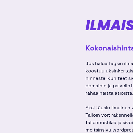
ILMAI
Kokonaishint
Jos halua täysin ilm
koostuu yksinkertaist
hinnasta. Kun teet si
domainin ja palvelint
rahaa näistä asioista
Yksi täysin ilmainen
Tällöin voit rakennel
tallennustilaa ja siv
meitsinsivu.wordpress