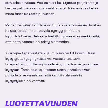
siitä edes osviittaa. Voit esimerkiksi kirjoittaa projektista ja
kertoa paljonko sen kokonaishinta oli. Näin asiakas tietää,
mistä hintaluokasta puhutaan.
Monen palvelun kohdalla on hyvä avata prosessia. Asiakas
haluaa tietää, miten palvelu syntyy ja mitä on
lopputuloksena. Selkeä ja harkittu prosessi on merkki siitä,
että näitä hommia on tehty aiemminkin.
Yksi hyvä tapa vastata kysymyksiin on UKK-osio. Usein
kysytyistä kysymyksissä voi vastata toistuviin
kysymyksiin, mutta myös sellaisiin, joita toivoisi asiakkaan
kysyvän. Tämä osio sijoitetaan usein jonnekin sivun
pohjalle ja se varmistaa, että kaikkiin olennaisiin
kysymyksiin on vastattu.
LUOTETTAVUUDEN