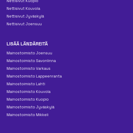
Nettisivut Kuopio
Nettisivut Kouvola
Nettisivut Jyväskylä
Nettisivut Joensuu
LISÄÄ LÄNDÄREITÄ
Mainos­toimisto Joensuu
Mainos­toimisto Savonlinna
Mainos­toimisto Varkaus
Mainos­toimisto Lappeenranta
Mainos­toimisto Lahti
Mainos­toimisto Kouvola
Mainos­toimisto Kuopio
Mainos­toimisto Jyväskylä
Mainos­toimisto Mikkeli