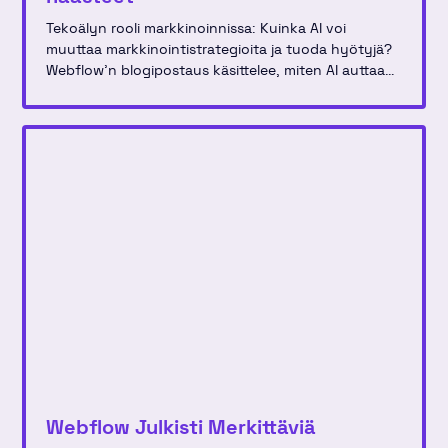
Tekoälyn rooli markkinoinnissa: Kuinka AI voi
muuttaa markkinointistrategioita ja tuoda hyötyjä?
Webflow'n blogipostaus käsittelee, miten AI auttaa
luovissa prosesseissa ja käytännön sovelluksissa
markkinointitiimeissä.
Webflow Julkisti Merkittäviä