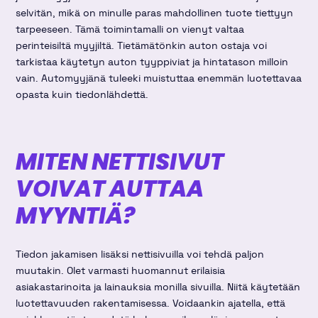
selvitän, mikä on minulle paras mahdollinen tuote tiettyyn
tarpeeseen. Tämä toimintamalli on vienyt valtaa
perinteisiltä myyjiltä. Tietämätönkin auton ostaja voi
tarkistaa käytetyn auton tyyppiviat ja hintatason milloin
vain. Automyyjänä tuleeki muistuttaa enemmän luotettavaa
opasta kuin tiedonlähdettä.
MITEN NETTISIVUT
VOIVAT AUTTAA
MYYNTIÄ?
Tiedon jakamisen lisäksi nettisivuilla voi tehdä paljon
muutakin. Olet varmasti huomannut erilaisia
asiakastarinoita ja lainauksia monilla sivuilla. Niitä käytetään
luotettavuuden rakentamisessa. Voidaankin ajatella, että