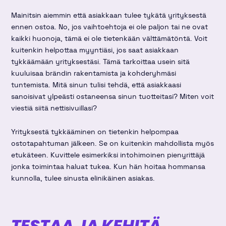
Mainitsin aiemmin että asiakkaan tulee tykätä yrityksestä
ennen ostoa. No, jos vaihtoehtoja ei ole paljon tai ne ovat
kaikki huonoja, tämä ei ole tietenkään välttämätöntä. Voit
kuitenkin helpottaa myyntiäsi, jos saat asiakkaan
tykkäämään yrityksestäsi. Tämä tarkoittaa usein sitä
kuuluisaa brändin rakentamista ja kohderyhmäsi
tuntemista. Mitä sinun tulisi tehdä, että asiakkaasi
sanoisivat ylpeästi ostaneensa sinun tuotteitasi? Miten voit
viestiä siitä nettisivuillasi?
Yrityksestä tykkääminen on tietenkin helpompaa
ostotapahtuman jälkeen. Se on kuitenkin mahdollista myös
etukäteen. Kuvittele esimerkiksi intohimoinen pienyrittäjä
jonka toimintaa haluat tukea. Kun hän hoitaa hommansa
kunnolla, tulee sinusta elinikäinen asiakas.
TESTAA JA KEHITÄ