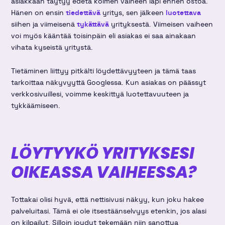
asiakkaan täytyy edetä kolmen vaiheen läpi ennen ostoa.
Hänen on ensin
tiedettävä
yritys, sen jälkeen
luotettava
siihen ja viimeisenä
tykättävä
yrityksestä. Viimeisen vaiheen
voi myös kääntää toisinpäin eli asiakas ei saa ainakaan
vihata kyseistä yritystä.
Tietäminen liittyy pitkälti löydettävyyteen ja tämä taas
tarkoittaa näkyvyyttä Googlessa. Kun asiakas on päässyt
verkkosivuillesi, voimme keskittyä luotettavuuteen ja
tykkäämiseen.
LÖYTYYKÖ YRITYKSESI
OIKEASSA VAIHEESSA?
Tottakai olisi hyvä, että nettisivusi näkyy, kun joku hakee
palveluitasi. Tämä ei ole itsestäänselvyys etenkin, jos alasi
on kilpailut. Silloin joudut tekemään niin sanottua