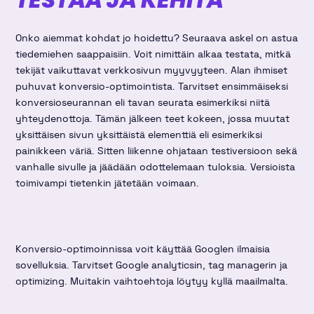
Onko aiemmat kohdat jo hoidettu? Seuraava askel on astua
tiedemiehen saappaisiin. Voit nimittäin alkaa testata, mitkä
tekijät vaikuttavat verkkosivun myyvyyteen. Alan ihmiset
puhuvat konversio-optimointista. Tarvitset ensimmäiseksi
konversioseurannan eli tavan seurata esimerkiksi niitä
yhteydenottoja. Tämän jälkeen teet kokeen, jossa muutat
yksittäisen sivun yksittäistä elementtiä eli esimerkiksi
painikkeen väriä. Sitten liikenne ohjataan testiversioon sekä
vanhalle sivulle ja jäädään odottelemaan tuloksia. Versioista
toimivampi tietenkin jätetään voimaan.
Konversio-optimoinnissa voit käyttää Googlen ilmaisia
sovelluksia. Tarvitset Google analyticsin, tag managerin ja
optimizing. Muitakin vaihtoehtoja löytyy kyllä maailmalta.