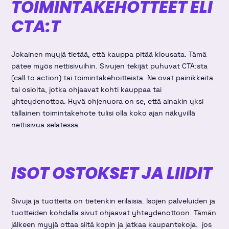
TOIMINTAKEHOTTEET ELI
CTA:T
Jokainen myyjä tietää, että kauppa pitää klousata. Tämä
pätee myös nettisivuihin. Sivujen tekijät puhuvat CTA:sta
(call to action) tai toimintakehoitteista. Ne ovat painikkeita
tai osioita, jotka ohjaavat kohti kauppaa tai
yhteydenottoa. Hyvä ohjenuora on se, että ainakin yksi
tällainen toimintakehote tulisi olla koko ajan näkyvillä
nettisivua selatessa.
ISOT OSTOKSET JA LIIDIT
Sivuja ja tuotteita on tietenkin erilaisia. Isojen palveluiden ja
tuotteiden kohdalla sivut ohjaavat yhteydenottoon. Tämän
jälkeen myyjä ottaa siitä kopin ja jatkaa kaupantekoja. jos