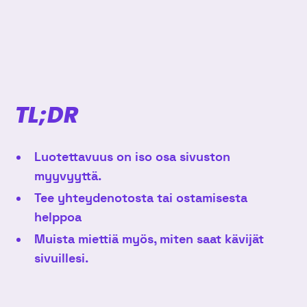
Twitterissä
linkki
kirjoitus
kirjoitus
Linkedinissä
Facebookissa
TL;DR
Luotettavuus on iso osa sivuston
myyvyyttä.
Tee yhteydenotosta tai ostamisesta
helppoa
Muista miettiä myös, miten saat kävijät
sivuillesi.