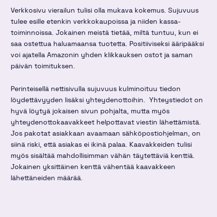
Verkkosivu vierailun tulisi olla mukava kokemus. Sujuvuus
tulee esille etenkin verkkokaupoissa ja niiden kassa-
toiminnoissa. Jokainen meistä tietää, miltä tuntuu, kun ei
saa ostettua haluamaansa tuotetta. Positiiviseksi ääripääksi
voi ajatella Amazonin yhden klikkauksen ostot ja saman
päivän toimituksen.
Perinteisellä nettisivulla sujuvuus kulminoituu tiedon
löydettävyyden lisäksi yhteydenottoihin. Yhteystiedot on
hyvä löytyä jokaisen sivun pohjalta, mutta myös
yhteydenottokaavakkeet helpottavat viestin lähettämistä.
Jos pakotat asiakkaan avaamaan sähköpostiohjelman, on
siinä riski, että asiakas ei ikinä palaa. Kaavakkeiden tulisi
myös sisältää mahdollisimman vähän täytettäviä kenttiä.
Jokainen yksittäinen kenttä vähentää kaavakkeen
lähettäneiden määrää.