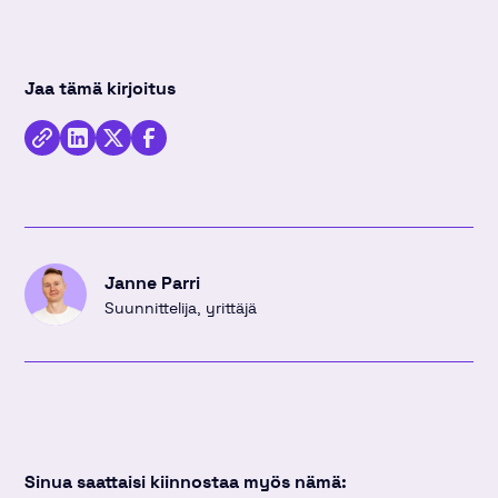
Jaa tämä kirjoitus
Kopioi
Jaa
Jaa
Jaa
linkki
kirjoitus
kirjoitus
kirjoitus
Linkedinissä
Twitterissä
Facebookissa
Janne Parri
Suunnittelija, yrittäjä
Sinua saattaisi kiinnostaa myös nämä: