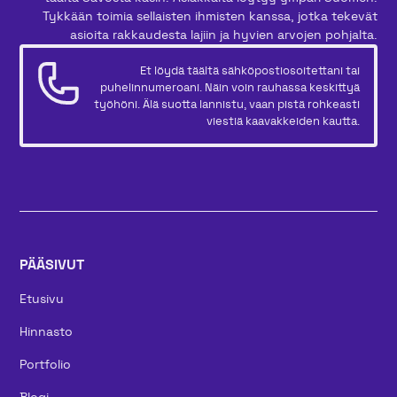
Tykkään toimia sellaisten ihmisten kanssa, jotka tekevät
asioita rakkaudesta lajiin ja hyvien arvojen pohjalta.
Et löydä täältä sähköpostiosoitettani tai
puhelinnumeroani. Näin voin rauhassa keskittyä
työhöni. Älä suotta lannistu, vaan pistä rohkeasti
viestiä kaavakkeiden kautta.
PÄÄSIVUT
Etusivu
Hinnasto
Portfolio
Blogi