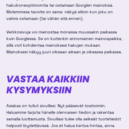
hakukoneoptimointia tai ostamaan Googlen mainoksia.
Molemmissa tavoite on sama: näkyä silloin kun joku on
valmis ostamaan (tai vähän sitä ennen).
Verkkosivuja voi mainostaa monessa muussakin paikassa
kuin Googlessa. Se on kuitenkin erinomainen mainospaikka,
sillä voit kohdentaa mainoksesi hakujen mukaan.
Mainoksesi näkyy juuri oikeaan aikaan ja oikeassa paikassa.
VASTAA KAIKKIIN
KYSYMYKSIIN
Asiakas on tullut sivuillesi. Nyt pääsevät tositoimiin.
Haluamme tarjota hänelle olennaisen tiedon ja rakentaa
samalla luottamusta. Sivuillasi tulee olla selkeät tuotetiedot
helposti löydettävissä. Jos et halua kertoa hintaa, anna