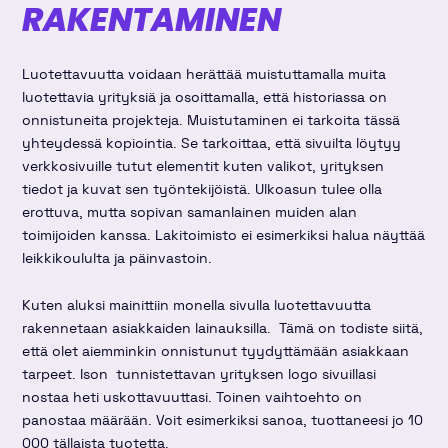
RAKENTAMINEN
Luotettavuutta voidaan herättää muistuttamalla muita
luotettavia yrityksiä ja osoittamalla, että historiassa on
onnistuneita projekteja. Muistutaminen ei tarkoita tässä
yhteydessä kopiointia. Se tarkoittaa, että sivuilta löytyy
verkkosivuille tutut elementit kuten valikot, yrityksen
tiedot ja kuvat sen työntekijöistä. Ulkoasun tulee olla
erottuva, mutta sopivan samanlainen muiden alan
toimijoiden kanssa. Lakitoimisto ei esimerkiksi halua näyttää
leikkikoululta ja päinvastoin.
Kuten aluksi mainittiin monella sivulla luotettavuutta
rakennetaan asiakkaiden lainauksilla. Tämä on todiste siitä,
että olet aiemminkin onnistunut tyydyttämään asiakkaan
tarpeet. Ison tunnistettavan yrityksen logo sivuillasi
nostaa heti uskottavuuttasi. Toinen vaihtoehto on
panostaa määrään. Voit esimerkiksi sanoa, tuottaneesi jo 10
000 tällaista tuotetta.