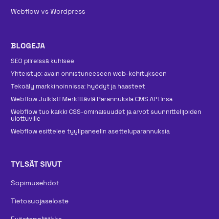
Webflow vs Wordpress
BLOGEJA
SEO piireissä kuhisee
Yhteistyö: avain onnistuneeseen web-kehitykseen
Tekoäly markkinoinnissa: hyödyt ja haasteet
Webflow Julkisti Merkittäviä Parannuksia CMS API:insa
Webflow tuo kaikki CSS-ominaisuudet ja arvot suunnittelijoiden
ulottuville
Webflow esittelee tyylipaneelin asetteluparannuksia
TYLSÄT SIVUT
Sopimusehdot
Tietosuojaseloste
Evästepolitiikka