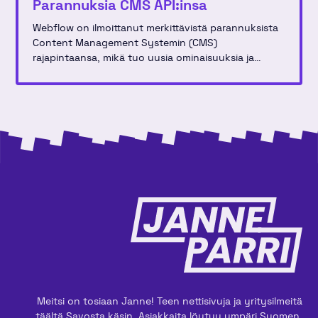
Parannuksia CMS API:insa
Webflow on ilmoittanut merkittävistä parannuksista
Content Management Systemin (CMS)
rajapintaansa, mikä tuo uusia ominaisuuksia ja
parannuksia kehittäjille, jotka rakentavat ja
hallinnoivat verkkosivustoja käyttäen tätä alustaa.
Uudistus sisältää useita optimointeja, jotka tekevät
sisällönhallinnasta entistäkin tehokkaampaa ja
joustavampaa.
Meitsi on tosiaan Janne! Teen nettisivuja ja yritysilmeitä
täältä Savosta käsin. Asiakkaita löytyy ympäri Suomen.