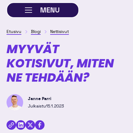
MENU
SULJE
Etusivu
Blogi
Nettisivut
MYYVÄT
KOTISIVUT, MITEN
NE TEHDÄÄN?
Janne Parri
Julkaistu
15.1.2023
Jaa
kirjoitus
Kopioi
Jaa
Jaa