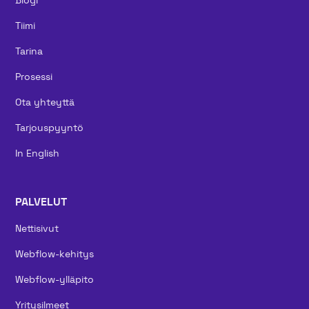
Tiimi
Tarina
Prosessi
Ota yhteyttä
Tarjouspyyntö
In English
PALVELUT
Nettisivut
Webflow-kehitys
Webflow-ylläpito
Yritysilmeet