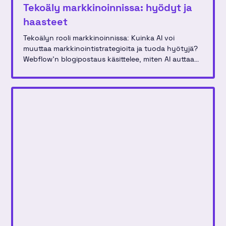
Tekoäly markkinoinnissa: hyödyt ja
haasteet
Tekoälyn rooli markkinoinnissa: Kuinka AI voi
muuttaa markkinointistrategioita ja tuoda hyötyjä?
Webflow'n blogipostaus käsittelee, miten AI auttaa
luovissa prosesseissa ja käytännön sovelluksissa
markkinointitiimeissä.