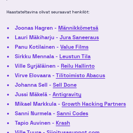
Haastateltavina olivat seuraavat henkilöt:
Joonas Hagren -
Männikkömetsä
Lauri Mäkiharju -
Jura Saneeraus
Panu Kotilainen -
Value Films
Sirkku Mennala -
Leustun Tila
Ville Syrjäläinen -
Reilu Hallinto
Virve Elovaara -
Tilitoimisto Abacus
Johanna Sell -
Sell Done
Jussi Mäkelä -
Antigravity
Mikael Markkula -
Growth Hacking Partners
Sanni Nurmela -
Sanni Codes
Tapio Auvinen -
Krash
Ville Tuure -
Sijoitusasunnot.com