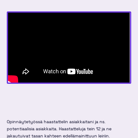
Twitterissä
linkki
kirjoitus
kirjoitus
Linkedinissä
Facebookissa
Opinnäytetyössä haastattelin asiakkaitani ja ns.
potentiaalisia asiakkaita. Haastatteluja tein 12 ja ne
jakautuivat tasan kahteen edellämainittuun leiriin.