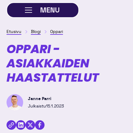
MENU
SULJE
Etusivu
Blogi
Oppari
OPPARI -
ASIAKKAIDEN
HAASTATTELUT
Janne Parri
Julkaistu
15.1.2023
Jaa
kirjoitus
Kopioi
Jaa
Jaa