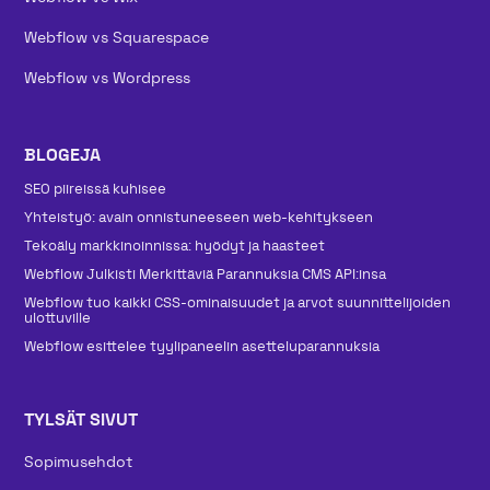
Webflow vs Squarespace
Webflow vs Wordpress
BLOGEJA
SEO piireissä kuhisee
Yhteistyö: avain onnistuneeseen web-kehitykseen
Tekoäly markkinoinnissa: hyödyt ja haasteet
Webflow Julkisti Merkittäviä Parannuksia CMS API:insa
Webflow tuo kaikki CSS-ominaisuudet ja arvot suunnittelijoiden
ulottuville
Webflow esittelee tyylipaneelin asetteluparannuksia
TYLSÄT SIVUT
Sopimusehdot