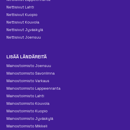
Nettisivut Lahti
Nettisivut Kuopio
Nettisivut Kouvola
Nettisivut Jyväskylä
Nettisivut Joensuu
LISÄÄ LÄNDÄREITÄ
Mainos­toimisto Joensuu
Mainos­toimisto Savonlinna
Mainos­toimisto Varkaus
Mainos­toimisto Lappeenranta
Mainos­toimisto Lahti
Mainos­toimisto Kouvola
Mainos­toimisto Kuopio
Mainos­toimisto Jyväskylä
Mainos­toimisto Mikkeli