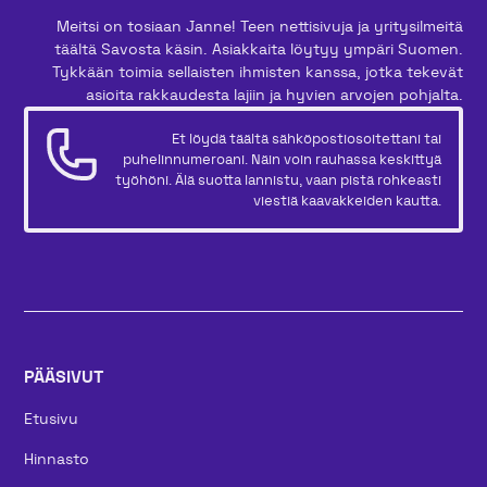
Meitsi on tosiaan Janne! Teen nettisivuja ja yritysilmeitä
täältä Savosta käsin. Asiakkaita löytyy ympäri Suomen.
Tykkään toimia sellaisten ihmisten kanssa, jotka tekevät
asioita rakkaudesta lajiin ja hyvien arvojen pohjalta.
Et löydä täältä sähköpostiosoitettani tai
puhelinnumeroani. Näin voin rauhassa keskittyä
työhöni. Älä suotta lannistu, vaan pistä rohkeasti
viestiä kaavakkeiden kautta.
PÄÄSIVUT
Etusivu
Hinnasto