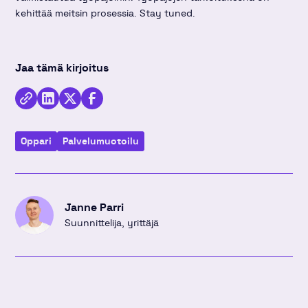
kehittää meitsin prosessia. Stay tuned.
Jaa tämä kirjoitus
Kopioi
Jaa
Jaa
Jaa
linkki
kirjoitus
kirjoitus
kirjoitus
Oppari
Palvelu­muotoilu
Linkedinissä
Twitterissä
Facebookissa
Janne Parri
Suunnittelija, yrittäjä