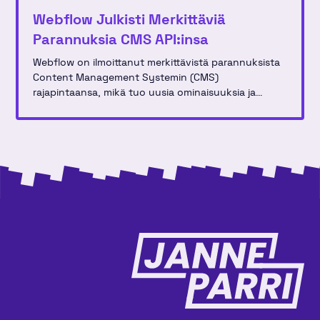
Webflow Julkisti Merkittäviä
Parannuksia CMS API:insa
Webflow on ilmoittanut merkittävistä parannuksista
Content Management Systemin (CMS)
rajapintaansa, mikä tuo uusia ominaisuuksia ja
parannuksia kehittäjille, jotka rakentavat ja
hallinnoivat verkkosivustoja käyttäen tätä alustaa.
Uudistus sisältää useita optimointeja, jotka tekevät
sisällönhallinnasta entistäkin tehokkaampaa ja
joustavampaa.