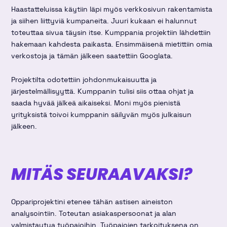
Haastatteluissa käytiin läpi myös verkkosivun rakentamista
ja siihen liittyviä kumpaneita. Juuri kukaan ei halunnut
toteuttaa sivua täysin itse. Kumppania projektiin lähdettiin
hakemaan kahdesta paikasta. Ensimmäisenä mietittiin omia
verkostoja ja tämän jälkeen saatettiin Googlata.
Projektilta odotettiin johdonmukaisuutta ja
järjestelmällisyyttä. Kumppanin tulisi siis ottaa ohjat ja
saada hyvää jälkeä aikaiseksi. Moni myös pienistä
yrityksistä toivoi kumppanin säilyvän myös julkaisun
jälkeen.
MITÄS SEURAAVAKSI?
Oppariprojektini etenee tähän astisen aineiston
analysointiin. Toteutan asiakaspersoonat ja alan
valmistautua työpajoihin. Työpajojen tarkoituksena on