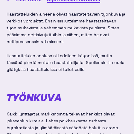
Haastatteluiden aiheena olivat haastateltavien työnkuva ja
verkkosivprojektit. Ensin siis juttelimme haastateltavan
työn mukavista ja vähemmän mukavista puolista. Sitten
pääsimme nettisivujuttuihin ja siihen, miten he ovat
nettipreesenssin ratkaisseet.
Haastattelujen analysointi edelleen käynnissä, mutta
tässäpä pientä mutuilu haastattelijalta. Spoiler alert: suuria
yllätyksiä haastatteluissa ei tullut esille.
TYÖNKUVA
Kaikki yrittäjät ja markkinointia tekevät henkilöt olivat
jokseenkin kiireisiä. Lähes poikkeuksetta turhasta
byrokratiasta ja ylimääräisestä säädöstä haluttiin eroon.