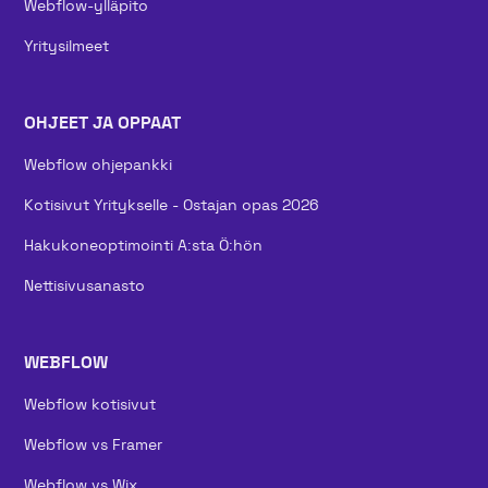
Webflow-ylläpito
Yritysilmeet
OHJEET JA OPPAAT
Webflow ohjepankki
Kotisivut Yritykselle - Ostajan opas 2026
Hakukoneoptimointi A:sta Ö:hön
Nettisivusanasto
WEBFLOW
Webflow kotisivut
Webflow vs Framer
Webflow vs Wix