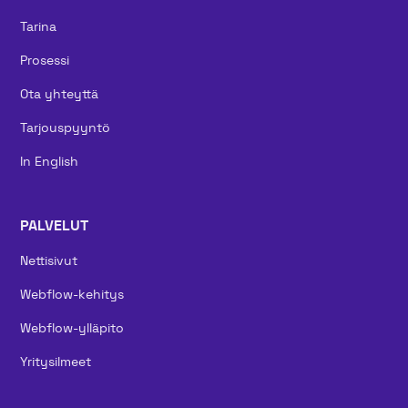
Tarina
Prosessi
Ota yhteyttä
Tarjouspyyntö
In English
PALVELUT
Nettisivut
Webflow-kehitys
Webflow-ylläpito
Yritysilmeet