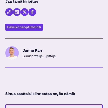
Jaa tämä kirjoitus
Kopioi
Jaa
Jaa
Jaa
linkki
kirjoitus
kirjoitus
kirjoitus
Hakukone­optimointi
Linkedinissä
Twitterissä
Facebookissa
Janne Parri
Suunnittelija, yrittäjä
Sinua saattaisi kiinnostaa myös nämä: