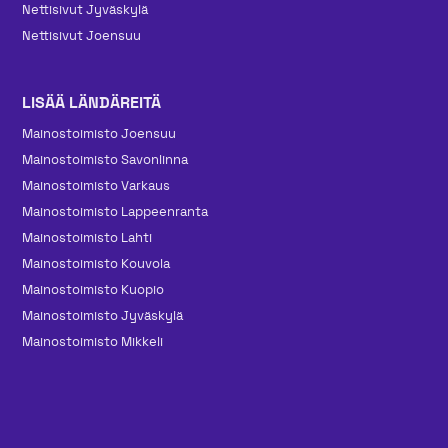
Nettisivut Jyväskylä
Nettisivut Joensuu
LISÄÄ LÄNDÄREITÄ
Mainos­toimisto Joensuu
Mainos­toimisto Savonlinna
Mainos­toimisto Varkaus
Mainos­toimisto Lappeenranta
Mainos­toimisto Lahti
Mainos­toimisto Kouvola
Mainos­toimisto Kuopio
Mainos­toimisto Jyväskylä
Mainos­toimisto Mikkeli