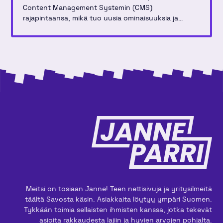
Content Management Systemin (CMS)
rajapintaansa, mikä tuo uusia ominaisuuksia ja
parannuksia kehittäjille, jotka rakentavat ja
hallinnoivat verkkosivustoja käyttäen tätä alustaa.
Uudistus sisältää useita optimointeja, jotka tekevät
sisällönhallinnasta entistäkin tehokkaampaa ja
joustavampaa.
Meitsi on tosiaan Janne! Teen nettisivuja ja yritysilmeitä
täältä Savosta käsin. Asiakkaita löytyy ympäri Suomen.
Tykkään toimia sellaisten ihmisten kanssa, jotka tekevät
asioita rakkaudesta lajiin ja hyvien arvojen pohjalta.