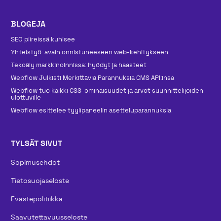
BLOGEJA
SEO piireissä kuhisee
Yhteistyö: avain onnistuneeseen web-kehitykseen
Tekoäly markkinoinnissa: hyödyt ja haasteet
Webflow Julkisti Merkittäviä Parannuksia CMS API:insa
Webflow tuo kaikki CSS-ominaisuudet ja arvot suunnittelijoiden
ulottuville
Webflow esittelee tyylipaneelin asetteluparannuksia
TYLSÄT SIVUT
Sopimusehdot
Tietosuojaseloste
Evästepolitiikka
Saavutettavuusseloste