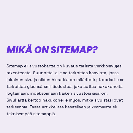
Twitterissä
linkki
kirjoitus
kirjoitus
Linkedinissä
Facebookissa
MIKÄ ON SITEMAP?
Sitemap eli sivustokartta on kuvaus tai lista verkkosivujesi
rakenteesta. Suunnittelijalle se tarkoittaa kaaviota, jossa
jokainen sivu ja niiden hierarkia on määritetty. Koodarille se
tarkoittaa yleensä xml-tiedostoa, joka auttaa hakukoneita
löytämään, indeksoimaan kaiken sivustosi sisällön.
Sivukartta kertoo hakukoneille myös, mitkä sivuistasi ovat
tärkeimpiä. Tässä artikkelissä käsitellään jälkimmäistä eli
teknisempää sitemappiä.