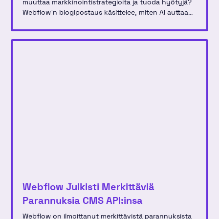
muuttaa markkinointistrategioita ja tuoda hyötyjä?
Webflow'n blogipostaus käsittelee, miten AI auttaa
luovissa prosesseissa ja käytännön sovelluksissa
markkinointitiimeissä.
Webflow Julkisti Merkittäviä
Parannuksia CMS API:insa
Webflow on ilmoittanut merkittävistä parannuksista