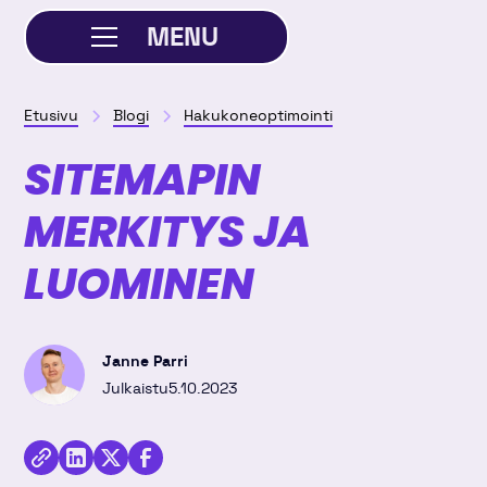
MENU
SULJE
Etusivu
Blogi
Hakukoneoptimointi
SITEMAPIN
MERKITYS JA
LUOMINEN
Janne Parri
Julkaistu
5.10.2023
Jaa
kirjoitus
Kopioi
Jaa
Jaa