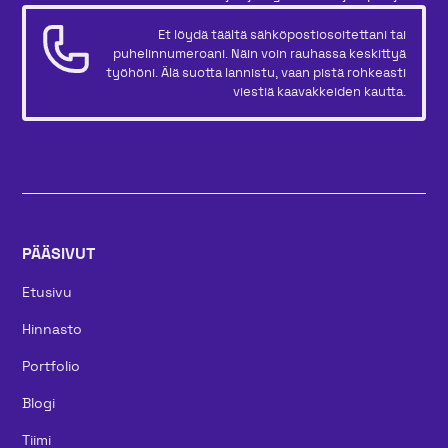
Et löydä täältä sähköpostiosoitettani tai
puhelinnumeroani. Näin voin rauhassa keskittyä
työhöni. Älä suotta lannistu, vaan pistä rohkeasti
viestiä kaavakkeiden kautta.
PÄÄSIVUT
Etusivu
Hinnasto
Portfolio
Blogi
Tiimi