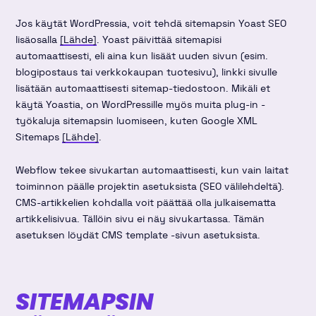
Jos käytät WordPressia, voit tehdä sitemapsin Yoast SEO
lisäosalla
[Lähde]
. Yoast päivittää sitemapisi
automaattisesti, eli aina kun lisäät uuden sivun (esim.
blogipostaus tai verkkokaupan tuotesivu), linkki sivulle
lisätään automaattisesti sitemap-tiedostoon. Mikäli et
käytä Yoastia, on WordPressille myös muita plug-in -
työkaluja sitemapsin luomiseen, kuten Google XML
Sitemaps
[Lähde]
.
Webflow tekee sivukartan automaattisesti, kun vain laitat
toiminnon päälle projektin asetuksista (SEO välilehdeltä).
CMS-artikkelien kohdalla voit päättää olla julkaisematta
artikkelisivua. Tällöin sivu ei näy sivukartassa. Tämän
asetuksen löydät CMS template -sivun asetuksista.
SITEMAPSIN