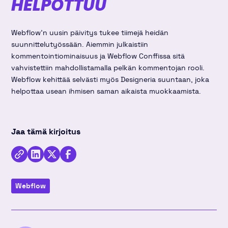
HELPOTTUU
Webflow'n uusin päivitys tukee tiimejä heidän
suunnittelutyössään. Aiemmin julkaistiin
kommentointiominaisuus ja Webflow Conffissa sitä
vahvistettiin mahdollistamalla pelkän kommentojan rooli.
Webflow kehittää selvästi myös Designeria suuntaan, joka
helpottaa usean ihmisen saman aikaista muokkaamista.
Jaa tämä kirjoitus
Kopioi
Jaa
Jaa
Jaa
linkki
kirjoitus
kirjoitus
kirjoitus
Webflow
Linkedinissä
Twitterissä
Facebookissa