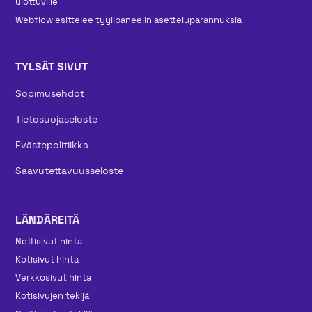
ulottuville
Webflow esittelee tyylipaneelin asetteluparannuksia
TYLSÄT SIVUT
Sopimusehdot
Tietosuojaseloste
Evästepolitiikka
Saavutettavuusseloste
LÄNDÄREITÄ
Nettisivut hinta
Kotisivut hinta
Verkkosivut hinta
Kotisivujen tekijä