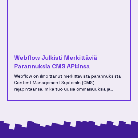
Webflow Julkisti Merkittäviä
Parannuksia CMS API:insa
Webflow on ilmoittanut merkittävistä parannuksista
Content Management Systemin (CMS)
rajapintaansa, mikä tuo uusia ominaisuuksia ja
parannuksia kehittäjille, jotka rakentavat ja
hallinnoivat verkkosivustoja käyttäen tätä alustaa.
Uudistus sisältää useita optimointeja, jotka tekevät
sisällönhallinnasta entistäkin tehokkaampaa ja
joustavampaa.