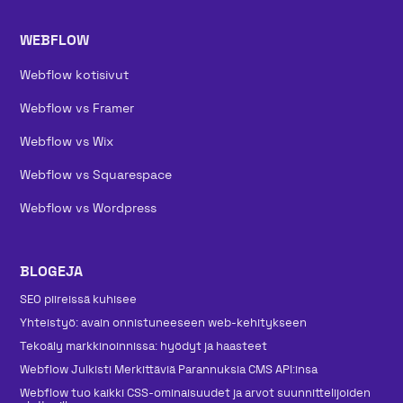
WEBFLOW
Webflow kotisivut
Webflow vs Framer
Webflow vs Wix
Webflow vs Squarespace
Webflow vs Wordpress
BLOGEJA
SEO piireissä kuhisee
Yhteistyö: avain onnistuneeseen web-kehitykseen
Tekoäly markkinoinnissa: hyödyt ja haasteet
Webflow Julkisti Merkittäviä Parannuksia CMS API:insa
Webflow tuo kaikki CSS-ominaisuudet ja arvot suunnittelijoiden