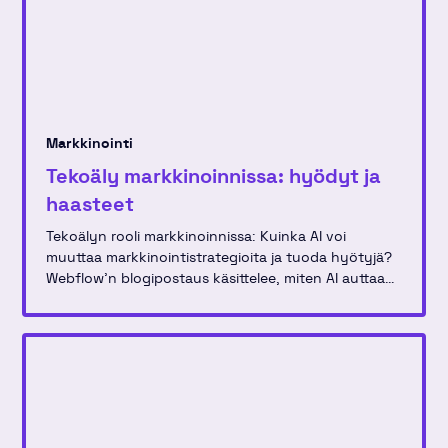
Markkinointi
Tekoäly markkinoinnissa: hyödyt ja
haasteet
Tekoälyn rooli markkinoinnissa: Kuinka AI voi
muuttaa markkinointistrategioita ja tuoda hyötyjä?
Webflow'n blogipostaus käsittelee, miten AI auttaa
luovissa prosesseissa ja käytännön sovelluksissa
markkinointitiimeissä.