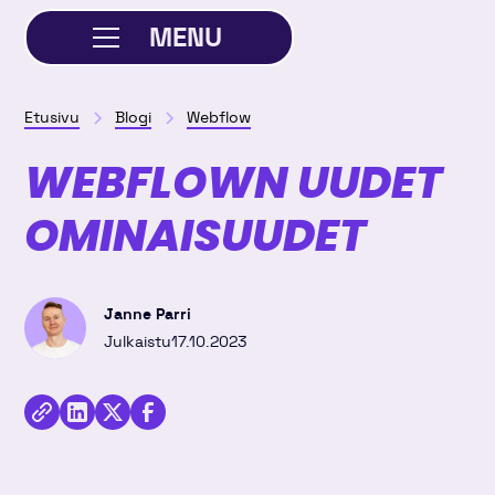
MENU
SULJE
Etusivu
Blogi
Webflow
WEBFLOWN UUDET
OMINAISUUDET
Janne Parri
Julkaistu
17.10.2023
Jaa
kirjoitus
Kopioi
Jaa
Jaa
Twitterissä
linkki
kirjoitus
kirjoitus
Linkedinissä
Facebookissa