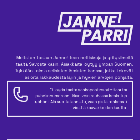
Meitsi on tosiaan Janne! Teen nettisivuja ja yritysilmeitä
täältä Savosta käsin. Asiakkaita löytyy ympäri Suomen.
Tykkään toimia sellaisten ihmisten kanssa, jotka tekevät
asioita rakkaudesta lajiin ja hyvien arvojen pohjalta.
Et löydä täältä sähköpostiosoitettani tai
puhelinnumeroani. Näin voin rauhassa keskittyä
työhöni. Älä suotta lannistu, vaan pistä rohkeasti
viestiä kaavakkeiden kautta.