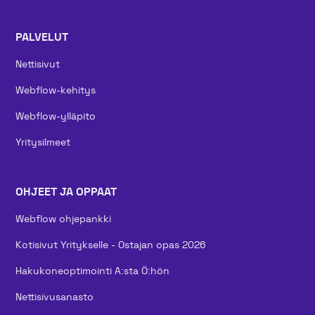
PALVELUT
Nettisivut
Webflow-kehitys
Webflow-ylläpito
Yritysilmeet
OHJEET JA OPPAAT
Webflow ohjepankki
Kotisivut Yritykselle - Ostajan opas 2026
Hakukoneoptimointi A:sta Ö:hön
Nettisivusanasto