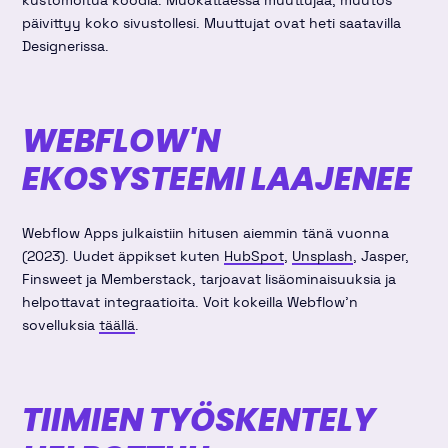
kustomoitua koodia. Muokattaessa muuttujaa, muutos
päivittyy koko sivustollesi. Muuttujat ovat heti saatavilla
Designerissa.
WEBFLOW'N
EKOSYSTEEMI LAAJENEE
Webflow Apps julkaistiin hitusen aiemmin tänä vuonna
(2023). Uudet äppikset kuten
HubSpot
,
Unsplash
, Jasper,
Finsweet ja Memberstack, tarjoavat lisäominaisuuksia ja
helpottavat integraatioita. Voit kokeilla Webflow'n
sovelluksia
täällä
.
TIIMIEN TYÖSKENTELY