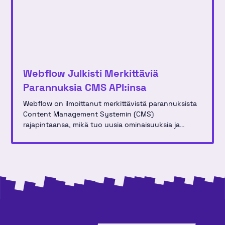
Webflow Julkisti Merkittäviä
Parannuksia CMS API:insa
Webflow on ilmoittanut merkittävistä parannuksista
Content Management Systemin (CMS)
rajapintaansa, mikä tuo uusia ominaisuuksia ja
parannuksia kehittäjille, jotka rakentavat ja
hallinnoivat verkkosivustoja käyttäen tätä alustaa.
Uudistus sisältää useita optimointeja, jotka tekevät
sisällönhallinnasta entistäkin tehokkaampaa ja
joustavampaa.