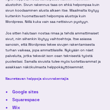
alustoihin. Sivun rakennus taas on ehkä helpompaa kuin
sivun koodaaminen alusta alkaen itse. Maailmalta löytyy
kuitenkin huomattavasti helpompia alustoja kuin
Wordpress. Niillä kuka vain saa nettisivun pystyyn.
Jos sitten halutaan nostaa rimaa ja tehdä ammattimaiset
sivut, niin siihenkin löytyy vaihtoehtoja. Itse asiassa
sanoisin, että Wordpress tekee sivujen rakentamisesta
turhan vaikeaa, jopa ammattilaisille. Nykyään on näet
palveluita, jotka tekevät ison osan teknisestä työstä
puolestasi. Samalla sivuista tulee myös luotettavammat ja
asiakkaan näkökulmasta helppokäyttöisemmät.
Naurettavan halppoja sivunrakentajia
Google sites
Squarespace
Wix