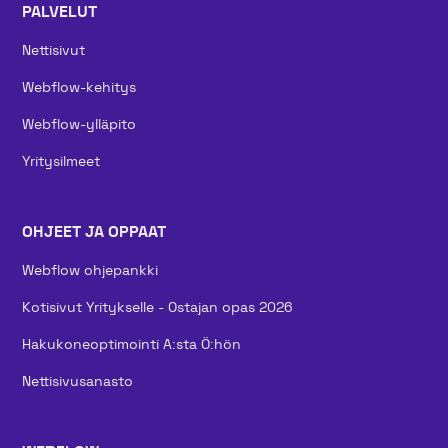
PALVELUT
Nettisivut
Webflow-kehitys
Webflow-ylläpito
Yritysilmeet
OHJEET JA OPPAAT
Webflow ohjepankki
Kotisivut Yritykselle - Ostajan opas 2026
Hakukoneoptimointi A:sta Ö:hön
Nettisivusanasto