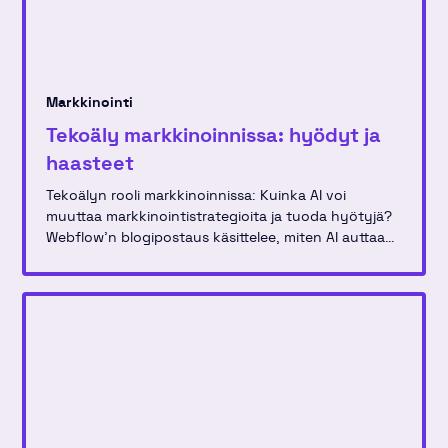
Markkinointi
Tekoäly markkinoinnissa: hyödyt ja
haasteet
Tekoälyn rooli markkinoinnissa: Kuinka AI voi
muuttaa markkinointistrategioita ja tuoda hyötyjä?
Webflow'n blogipostaus käsittelee, miten AI auttaa
luovissa prosesseissa ja käytännön sovelluksissa
markkinointitiimeissä.