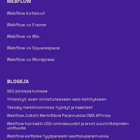
WEBFLOW
Webflow kotisivut
Webflow vs Framer
Webflow vs Wix
Webflow vs Squarespace
Webflow vs Wordpress
BLOGEJA
SEO piireissä kuhisee
Yhteistyö: avain onnistuneeseen web-kehitykseen
Tekoäly markkinoinnissa: hyödyt ja haasteet
Webflow Julkisti Merkittäviä Parannuksia CMS API:insa
Webflow tuo kaikki CSS-ominaisuudet ja arvot suunnittelijoiden
ulottuville
Webflow esittelee tyylipaneelin asetteluparannuksia