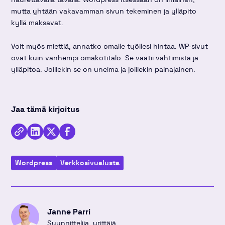
mutta yhtään vakavamman sivun tekeminen ja ylläpito
kyllä maksavat.
Voit myös miettiä, annatko omalle työllesi hintaa. WP-sivut
ovat kuin vanhempi omakotitalo. Se vaatii vahtimista ja
ylläpitoa. Joillekin se on unelma ja joillekin painajainen.
Jaa tämä kirjoitus
Kopioi
Jaa
Jaa
Jaa
linkki
kirjoitus
kirjoitus
kirjoitus
Wordpress
Verkkosivu­alusta
Linkedinissä
Twitterissä
Facebookissa
Janne Parri
Suunnittelija, yrittäjä