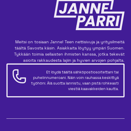
Meitsi on tosiaan Janne! Teen nettisivuja ja yritysilmeitä
täältä Savosta käsin. Asiakkaita löytyy ympäri Suomen.
Tykkään toimia sellaisten ihmisten kanssa, jotka tekevät
asioita rakkaudesta lajiin ja hyvien arvojen pohjalta.
Et löydä täältä sähköpostiosoitettani tai
puhelinnumeroani. Näin voin rauhassa keskittyä
työhöni. Älä suotta lannistu, vaan pistä rohkeasti
viestiä kaavakkeiden kautta.