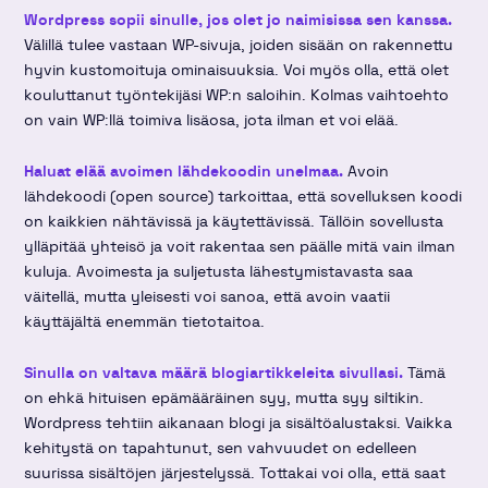
Wordpress sopii sinulle, jos olet jo naimisissa sen kanssa.
Välillä tulee vastaan WP-sivuja, joiden sisään on rakennettu
hyvin kustomoituja ominaisuuksia. Voi myös olla, että olet
kouluttanut työntekijäsi WP:n saloihin. Kolmas vaihtoehto
on vain WP:llä toimiva lisäosa, jota ilman et voi elää.
Haluat elää avoimen lähdekoodin unelmaa.
Avoin
lähdekoodi (open source) tarkoittaa, että sovelluksen koodi
on kaikkien nähtävissä ja käytettävissä. Tällöin sovellusta
ylläpitää yhteisö ja voit rakentaa sen päälle mitä vain ilman
kuluja. Avoimesta ja suljetusta lähestymistavasta saa
väitellä, mutta yleisesti voi sanoa, että avoin vaatii
käyttäjältä enemmän tietotaitoa.
Sinulla on valtava määrä blogiartikkeleita sivullasi.
Tämä
on ehkä hituisen epämääräinen syy, mutta syy siltikin.
Wordpress tehtiin aikanaan blogi ja sisältöalustaksi. Vaikka
kehitystä on tapahtunut, sen vahvuudet on edelleen
suurissa sisältöjen järjestelyssä. Tottakai voi olla, että saat