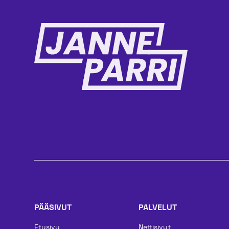
PÄÄSIVUT
PALVELUT
Etusivu
Nettisivut