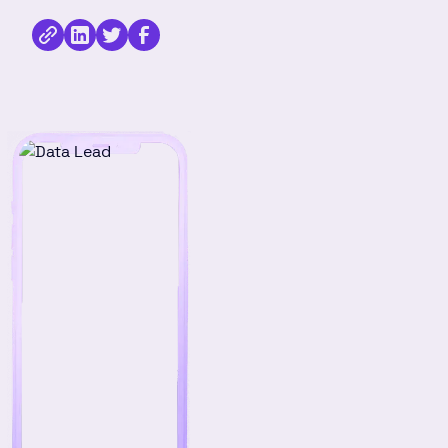
Kopioi
Jaa
Jaa
Jaa
linkki
kirjoitus
kirjoitus
kirjoitus
Linkedinissä
Twitterissä
Facebookissa