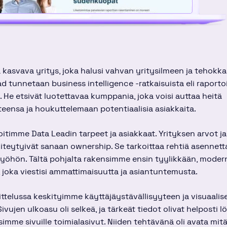
 kasvava yritys, joka halusi vahvan yritysilmeen ja tehokka
d tunnetaan business intelligence -ratkaisuista eli raportoi
. He etsivät luotettavaa kumppania, joka voisi auttaa heitä
eensa ja houkuttelemaan potentiaalisia asiakkaita.
oitimme Data Leadin tarpeet ja asiakkaat. Yrityksen arvot ja
iteytyivät sanaan ownership. Se tarkoittaa rehtiä asennetta
öhön. Tältä pohjalta rakensimme ensin tyylikkään, modern
, joka viestisi ammattimaisuutta ja asiantuntemusta.
ttelussa keskityimme käyttäjäystävällisyyteen ja visuaalis
vujen ulkoasu oli selkeä, ja tärkeät tiedot olivat helposti l
säsimme sivuille toimialasivut. Niiden tehtävänä oli avata mit