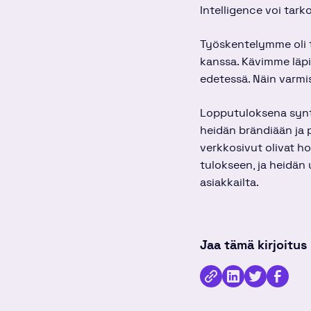
Intelligence voi tarkoi
Työskentelymme oli ti
kanssa. Kävimme läpi 
edetessä. Näin varmis
Lopputuloksena syntyi
heidän brändiään ja p
verkkosivut olivat ho
tulokseen, ja heidän
asiakkailta.
Jaa tämä kirjoitus
Kopioi
Jaa
Jaa
Jaa
linkki
kirjoitus
kirjoitus
kirjoitu