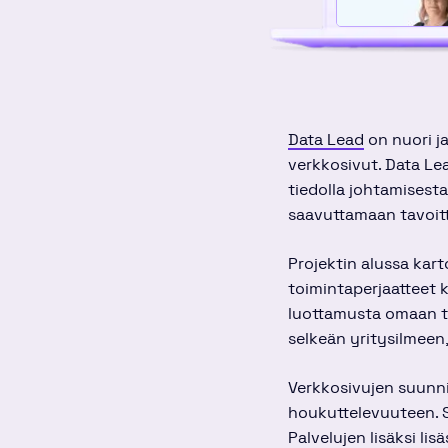
Data Lead
on nuori ja
verkkosivut. Data Lea
tiedolla johtamisesta
saavuttamaan tavoitt
Projektin alussa kart
toimintaperjaatteet k
luottamusta omaan ty
selkeän yritysilmeen
Verkkosivujen suunni
houkuttelevuuteen. Si
Palvelujen lisäksi li