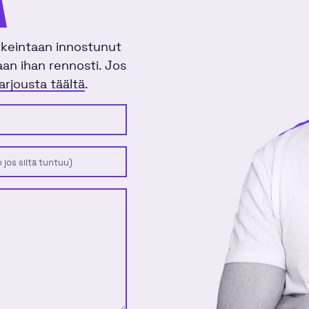
A
orkeintaan innostunut
laan ihan rennosti. Jos
arjousta täältä
.
ero