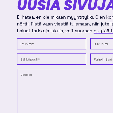
UUSIA SIVUJ
Ei hätää, en ole mikään myyntitykki. Olen k
nörtti. Pistä vaan viestiä tulemaan, niin jutel
haluat tarkkoja lukuja, voit suoraan
pyytää t
Etunimi
Sukunimi
Sähköposti
Puhelinnum
Viesti