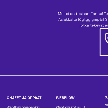
Meitsi on tosiaan Janne! Tee
Asiakkaita löytyy ympäri S
jotka tekevät as
OHJEET JA OPPAAT
WEBFLOW
B
S
Webflow ohjepankki
Webflow kotisivut