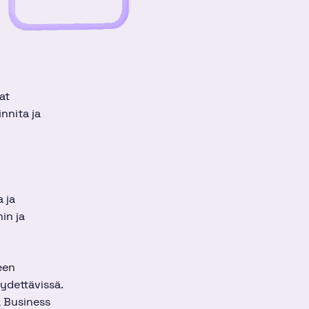
at
nnita ja
 ja
in ja
een
öydettävissä.
ä Business