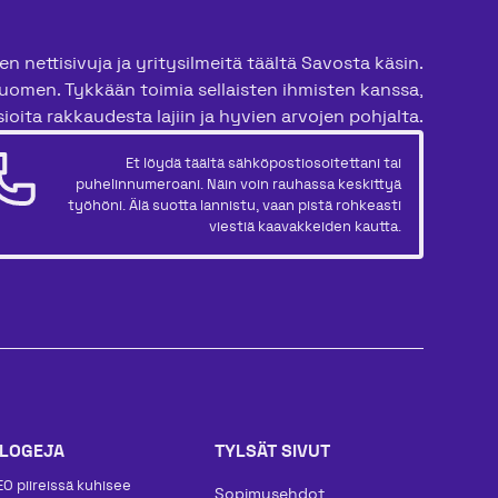
n nettisivuja ja yritysilmeitä täältä Savosta käsin.
uomen. Tykkään toimia sellaisten ihmisten kanssa,
ioita rakkaudesta lajiin ja hyvien arvojen pohjalta.
Et löydä täältä sähköpostiosoitettani tai
puhelinnumeroani. Näin voin rauhassa keskittyä
työhöni. Älä suotta lannistu, vaan pistä rohkeasti
viestiä kaavakkeiden kautta.
LOGEJA
TYLSÄT SIVUT
EO piireissä kuhisee
Sopimusehdot