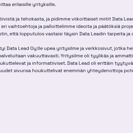
ttaa erilaisille yrityksille.
ivistä ja tehokasta, ja pidimme viikoittaiset miitit Data Lea
eri vaihtoehtoja ja palloittelimme ideoita ja päätöksiä proj
tin, että lopputulos vastaisi täysin Data Leadin tarpeita ja
 Data Lead Oy:lle upea yritysilme ja verkkosivut, jotka hei
alveluitaan vakuuttavasti. Yritysilme oli tyylikäs ja ammatt
ukuttelevat ja informatiiviset. Data Lead oli erittäin tyytyv
 uudet sivunsa houkuttelivat enemmän yhteydenottoja poten
s