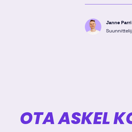
Linkedinissä
Twitterissä
Facebo
Janne Parri
Suunnittelij
OTA ASKEL K