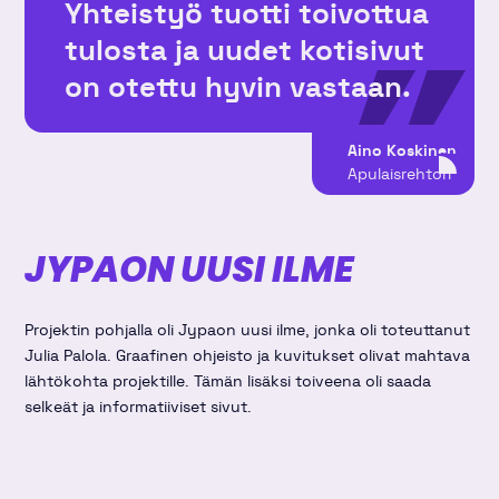
Yhteistyö tuotti toivottua
tulosta ja uudet kotisivut
on otettu hyvin vastaan.
Aino Koskinen
Apulaisrehtori
JYPAON UUSI ILME
Projektin pohjalla oli Jypaon uusi ilme, jonka oli toteuttanut
Julia Palola. Graafinen ohjeisto ja kuvitukset olivat mahtava
lähtökohta projektille. Tämän lisäksi toiveena oli saada
selkeät ja informatiiviset sivut.