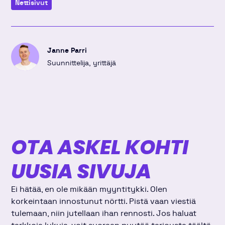
Nettisivut
Linkedinissä
Twitterissä
Facebookissa
Janne Parri
Suunnittelija, yrittäjä
OTA ASKEL KOHTI
UUSIA SIVUJA
Ei hätää, en ole mikään myyntitykki. Olen
korkeintaan innostunut nörtti. Pistä vaan viestiä
tulemaan, niin jutellaan ihan rennosti. Jos haluat