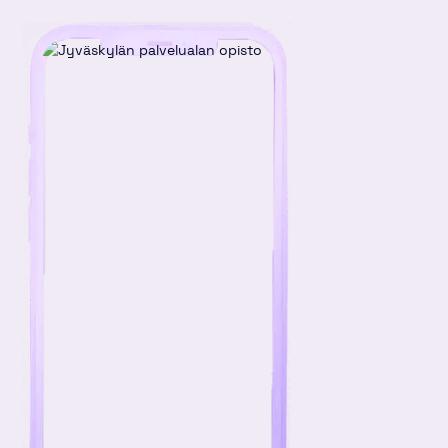
linkki
kirjoitus
kirjoitus
kirjoitus
Linkedinissä
Twitterissä
Facebookissa