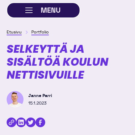
MENU
SULJE
Etusivu
Portfolio
SELKEYTTÄ JA
SISÄLTÖÄ KOULUN
NETTISIVUILLE
Janne Parri
15.1.2023
Kopioi
Jaa
Jaa
Jaa