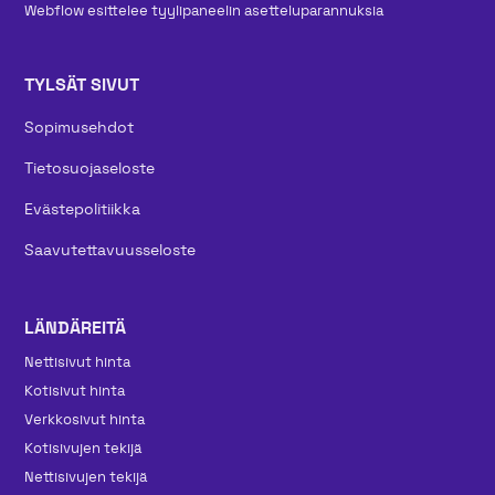
Webflow esittelee tyylipaneelin asetteluparannuksia
TYLSÄT SIVUT
Sopimusehdot
Tietosuojaseloste
Evästepolitiikka
Saavutettavuusseloste
LÄNDÄREITÄ
Nettisivut hinta
Kotisivut hinta
Verkkosivut hinta
Kotisivujen tekijä
Nettisivujen tekijä