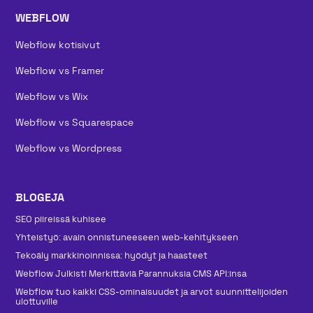
WEBFLOW
Webflow kotisivut
Webflow vs Framer
Webflow vs Wix
Webflow vs Squarespace
Webflow vs Wordpress
BLOGEJA
SEO piireissä kuhisee
Yhteistyö: avain onnistuneeseen web-kehitykseen
Tekoäly markkinoinnissa: hyödyt ja haasteet
Webflow Julkisti Merkittäviä Parannuksia CMS API:insa
Webflow tuo kaikki CSS-ominaisuudet ja arvot suunnittelijoiden
ulottuville