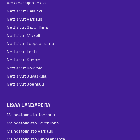
Verkkosivujen tekijä
Nettisivut Helsinki
Nettisivut Varkaus
Nettisivut Savonlinna
Nettisivut Mikkeli
Nettisivut Lappeenranta
Nettisivut Lahti
Nettisivut Kuopio
Nettisivut Kouvola
Nettisivut Jyväskylä
Nettisivut Joensuu
LISÄÄ LÄNDÄREITÄ
Mainos­toimisto Joensuu
Mainos­toimisto Savonlinna
Mainos­toimisto Varkaus
Mainos­toimisto Lappeenranta