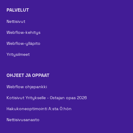
PALVELUT
Nettisivut
Webflow-kehitys
Webflow-ylläpito
Yritysilmeet
OHJEET JA OPPAAT
Webflow ohjepankki
Kotisivut Yritykselle - Ostajan opas 2026
Hakukoneoptimointi A:sta Ö:hön
Nettisivusanasto