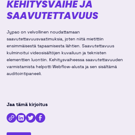
KEHITYSVAIHE JA
SAAVUTETTAVUUS
Jypao on velvollinen noudattamaan
saavutettavuusvaatimuksia, joten niitä mietittiin
ensimmäisestä tapaamisesta lähtien. Saavutettavuus
kulminoitui videosisältöjen kuvailuun ja teknisten
elementtien luontiin. Kehitysvaiheessa saavutettavuuden
varmistamista helpotti Webflow-alusta ja sen sisältämä
auditointipaneeli.
Jaa tämä kirjoitus
Kopioi
Jaa
Jaa
Jaa
linkki
kirjoitus
kirjoitus
kirjoitus