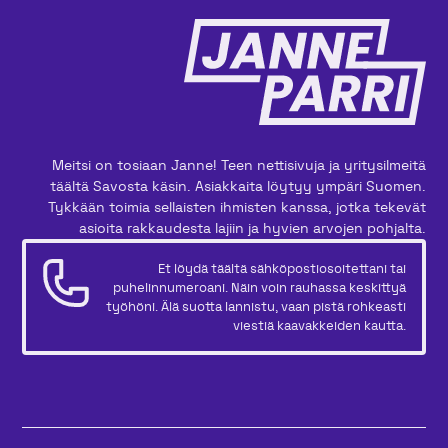
Meitsi on tosiaan Janne! Teen nettisivuja ja yritysilmeitä
täältä Savosta käsin. Asiakkaita löytyy ympäri Suomen.
Tykkään toimia sellaisten ihmisten kanssa, jotka tekevät
asioita rakkaudesta lajiin ja hyvien arvojen pohjalta.
Et löydä täältä sähköpostiosoitettani tai
puhelinnumeroani. Näin voin rauhassa keskittyä
työhöni. Älä suotta lannistu, vaan pistä rohkeasti
viestiä kaavakkeiden kautta.