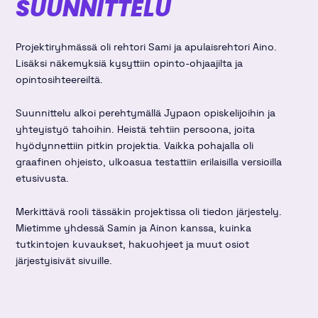
SUUNNITTELU
Projektiryhmässä oli rehtori Sami ja apulaisrehtori Aino.
Lisäksi näkemyksiä kysyttiin opinto-ohjaajilta ja
opintosihteereiltä.
Suunnittelu alkoi perehtymällä Jypaon opiskelijoihin ja
yhteyistyö tahoihin. Heistä tehtiin persoona, joita
hyödynnettiin pitkin projektia. Vaikka pohajalla oli
graafinen ohjeisto, ulkoasua testattiin erilaisilla versioilla
etusivusta.
Merkittävä rooli tässäkin projektissa oli tiedon järjestely.
Mietimme yhdessä Samin ja Ainon kanssa, kuinka
tutkintojen kuvaukset, hakuohjeet ja muut osiot
järjestyisivät sivuille.