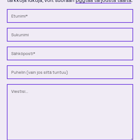
tarkkoja lukuja, voit suoraan
pyytää tarjousta täältä
.
Etunimi
Sukunimi
Sähköposti
Puhelinnumero
Viesti