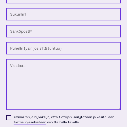
Sukunimi
Sähköposti
Puhelinnumero
Viesti
Ymmärrän ja hyväksyn, että tietojani säilytetään ja käsitellään
tietosuojaselosteen
osoittamalla tavalla.