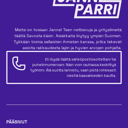
Meitsi on tosiaan Janne! Teen nettisivuja ja yritysilmeitä
täältä Savosta käsin. Asiakkaita löytyy ympäri Suomen.
Tykkään toimia sellaisten ihmisten kanssa, jotka tekevät
asioita rakkaudesta lajiin ja hyvien arvojen pohjalta.
Et löydä täältä sähköpostiosoitettani tai
puhelinnumeroani. Näin voin rauhassa keskittyä
työhöni. Älä suotta lannistu, vaan pistä rohkeasti
viestiä kaavakkeiden kautta.
PÄÄSIVUT