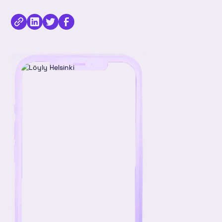
Kopioi
Jaa
Jaa
Jaa
linkki
kirjoitus
kirjoitus
kirjoitus
Linkedinissä
Twitterissä
Facebookissa