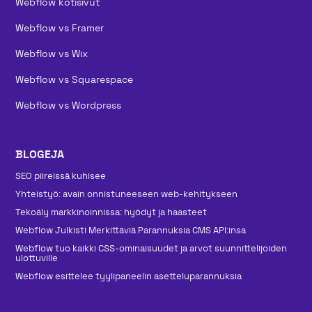
Webflow kotisivut
Webflow vs Framer
Webflow vs Wix
Webflow vs Squarespace
Webflow vs Wordpress
BLOGEJA
SEO piireissä kuhisee
Yhteistyö: avain onnistuneeseen web-kehitykseen
Tekoäly markkinoinnissa: hyödyt ja haasteet
Webflow Julkisti Merkittäviä Parannuksia CMS API:insa
Webflow tuo kaikki CSS-ominaisuudet ja arvot suunnittelijoiden
ulottuville
Webflow esittelee tyylipaneelin asetteluparannuksia