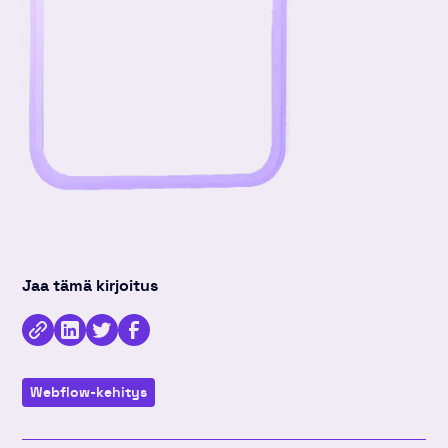
Jaa tämä kirjoitus
Kopioi
Jaa
Jaa
Jaa
linkki
kirjoitus
kirjoitus
kirjoitus
Webflow-kehitys
Linkedinissä
Twitterissä
Facebookissa