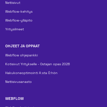
Nettisivut
Webflow-kehitys
Webflow-ylläpito
Yritysilmeet
OHJEET JA OPPAAT
Webflow ohjepankki
Kotisivut Yritykselle - Ostajan opas 2026
Hakukoneoptimointi A:sta Ö:hön
Nettisivusanasto
WEBFLOW