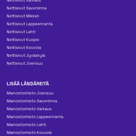
Nettisivut Varkaus
Nettisivut Savonlinna
Nettisivut Mikkeli
Nettisivut Lappeenranta
Nettisivut Lahti
Nettisivut Kuopio
Nettisivut Kouvola
Nettisivut Jyväskylä
Nettisivut Joensuu
LISÄÄ LÄNDÄREITÄ
Mainos­toimisto Joensuu
Mainos­toimisto Savonlinna
Mainos­toimisto Varkaus
Mainos­toimisto Lappeenranta
Mainos­toimisto Lahti
Mainos­toimisto Kouvola