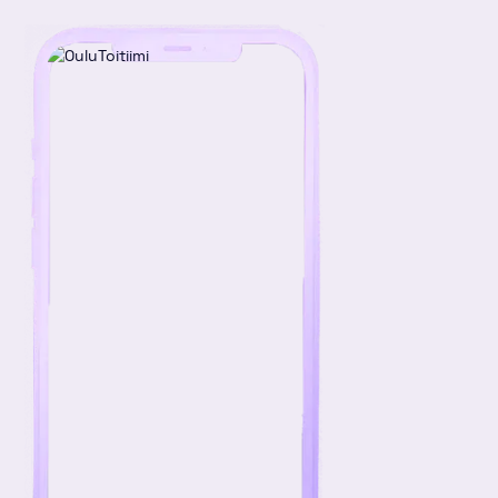
linkki
kirjoitus
kirjoitus
kirjoitus
Linkedinissä
Twitterissä
Facebookissa