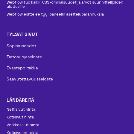
Webflow tuo kaikki CSS-ominaisuudet ja arvot suunnittelijoiden
ulottuville
Webflow esittelee tyylipaneelin asetteluparannuksia
TYLSÄT SIVUT
Sopimusehdot
Tietosuojaseloste
Evästepolitiikka
Saavutettavuusseloste
LÄNDÄREITÄ
Nettisivut hinta
Kotisivut hinta
Verkkosivut hinta
Kotisivujen tekijä