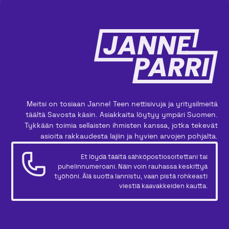
Meitsi on tosiaan Janne! Teen nettisivuja ja yritysilmeitä
täältä Savosta käsin. Asiakkaita löytyy ympäri Suomen.
Tykkään toimia sellaisten ihmisten kanssa, jotka tekevät
asioita rakkaudesta lajiin ja hyvien arvojen pohjalta.
Et löydä täältä sähköpostiosoitettani tai
puhelinnumeroani. Näin voin rauhassa keskittyä
työhöni. Älä suotta lannistu, vaan pistä rohkeasti
viestiä kaavakkeiden kautta.