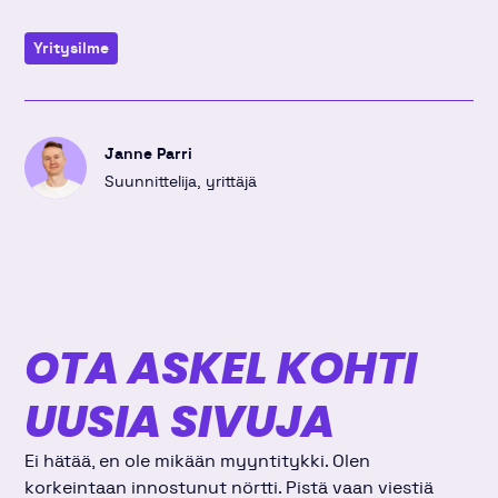
Kopioi
Jaa
Jaa
Jaa
linkki
kirjoitus
kirjoitus
kirjoitus
Yritysilme
Linkedinissä
Twitterissä
Facebookissa
Janne Parri
Suunnittelija, yrittäjä
OTA ASKEL KOHTI
UUSIA SIVUJA
Ei hätää, en ole mikään myyntitykki. Olen
korkeintaan innostunut nörtti. Pistä vaan viestiä