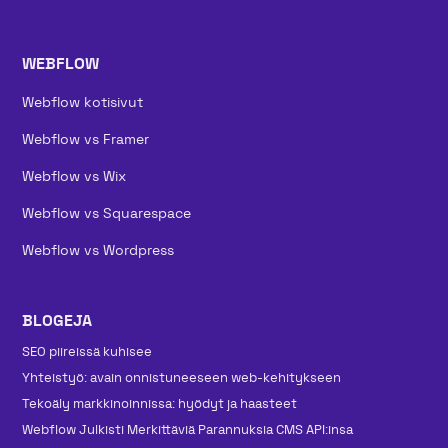
WEBFLOW
Webflow kotisivut
Webflow vs Framer
Webflow vs Wix
Webflow vs Squarespace
Webflow vs Wordpress
BLOGEJA
SEO piireissä kuhisee
Yhteistyö: avain onnistuneeseen web-kehitykseen
Tekoäly markkinoinnissa: hyödyt ja haasteet
Webflow Julkisti Merkittäviä Parannuksia CMS API:insa