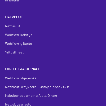
In English
PALVELUT
Nettisivut
Webflow-kehitys
Webflow-ylläpito
Yritysilmeet
OHJEET JA OPPAAT
Webflow ohjepankki
Kotisivut Yritykselle - Ostajan opas 2026
Hakukoneoptimointi A:sta Ö:hön
Nettisivusanasto