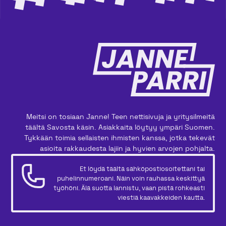
Meitsi on tosiaan Janne! Teen nettisivuja ja yritysilmeitä
täältä Savosta käsin. Asiakkaita löytyy ympäri Suomen.
Tykkään toimia sellaisten ihmisten kanssa, jotka tekevät
asioita rakkaudesta lajiin ja hyvien arvojen pohjalta.
Et löydä täältä sähköpostiosoitettani tai
puhelinnumeroani. Näin voin rauhassa keskittyä
työhöni. Älä suotta lannistu, vaan pistä rohkeasti
viestiä kaavakkeiden kautta.