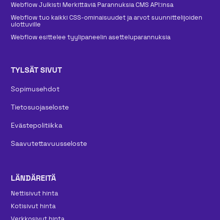
Webflow Julkisti Merkittäviä Parannuksia CMS API:insa
Webflow tuo kaikki CSS-ominaisuudet ja arvot suunnittelijoiden
ulottuville
Webflow esittelee tyylipaneelin asetteluparannuksia
TYLSÄT SIVUT
Sopimusehdot
Tietosuojaseloste
Evästepolitiikka
Saavutettavuusseloste
LÄNDÄREITÄ
Nettisivut hinta
Kotisivut hinta
Verkkosivut hinta