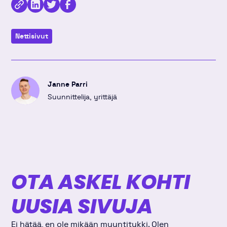
Kopioi
Jaa
Jaa
Jaa
linkki
kirjoitus
kirjoitus
kirjoitus
Nettisivut
Linkedinissä
Twitterissä
Facebookissa
Janne Parri
Suunnittelija, yrittäjä
OTA ASKEL KOHTI
UUSIA SIVUJA
Ei hätää, en ole mikään myyntitykki. Olen