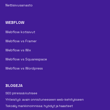
Nettisivusanasto
WEBFLOW
Webflow kotisivut
Webflow vs Framer
Webflow vs Wix
Webflow vs Squarespace
Webflow vs Wordpress
BLOGEJA
SEO piireissä kuhisee
Yhteistyö: avain onnistuneeseen web-kehitykseen
Tekoäly markkinoinnissa: hyödyt ja haasteet