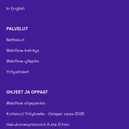
In English
PALVELUT
Nettisivut
Webflow-kehitys
Webflow-ylläpito
Yritysilmeet
OHJEET JA OPPAAT
Webflow ohjepankki
Kotisivut Yritykselle - Ostajan opas 2026
Hakukoneoptimointi A:sta Ö:hön