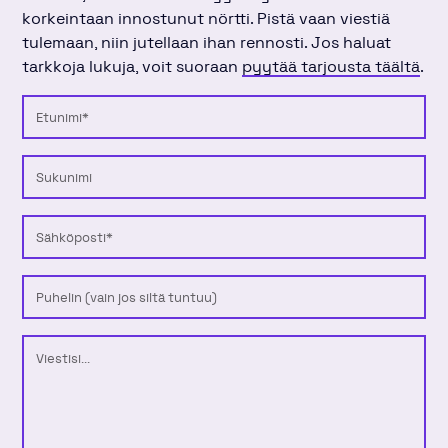
korkeintaan innostunut nörtti. Pistä vaan viestiä
tulemaan, niin jutellaan ihan rennosti. Jos haluat
tarkkoja lukuja, voit suoraan
pyytää tarjousta täältä
.
Etunimi
Sukunimi
Sähköposti
Puhelinnumero
Viesti