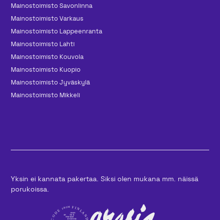
Mainos­toimisto Savonlinna
Mainos­toimisto Varkaus
Mainos­toimisto Lappeenranta
Mainos­toimisto Lahti
Mainos­toimisto Kouvola
Mainos­toimisto Kuopio
Mainos­toimisto Jyväskylä
Mainos­toimisto Mikkeli
Yksin ei kannata pakertaa. Siksi olen mukana mm. näissä
porukoissa.