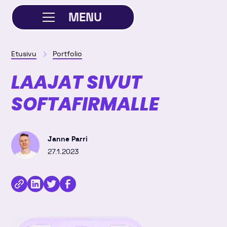
MENU
SULJE
Etusivu
Portfolio
LAAJAT SIVUT
SOFTAFIRMALLE
Janne Parri
27.1.2023
Kopioi
Jaa
Jaa
Jaa
linkki
kirjoitus
kirjoitus
kirjoitus
Linkedinissä
Twitterissä
Facebookissa