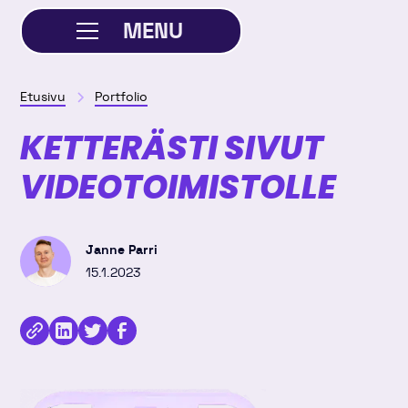
MENU
SULJE
Etusivu
Portfolio
KETTERÄSTI SIVUT
VIDEOTOIMISTOLLE
Janne Parri
15.1.2023
Kopioi
Jaa
Jaa
Jaa
linkki
kirjoitus
kirjoitus
kirjoitus
Linkedinissä
Twitterissä
Facebookissa