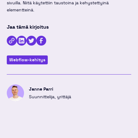
sivuilla. Niitä käytettiin taustoina ja kehystettyinä
elementteinä.
Jaa tämä kirjoitus
Kopioi
Jaa
Jaa
Jaa
linkki
kirjoitus
kirjoitus
kirjoitus
Webflow-kehitys
Linkedinissä
Twitterissä
Facebookissa
Janne Parri
Suunnittelija, yrittäjä