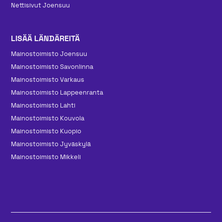
Nettisivut Joensuu
LISÄÄ LÄNDÄREITÄ
Mainos­toimisto Joensuu
Mainos­toimisto Savonlinna
Mainos­toimisto Varkaus
Mainos­toimisto Lappeenranta
Mainos­toimisto Lahti
Mainos­toimisto Kouvola
Mainos­toimisto Kuopio
Mainos­toimisto Jyväskylä
Mainos­toimisto Mikkeli