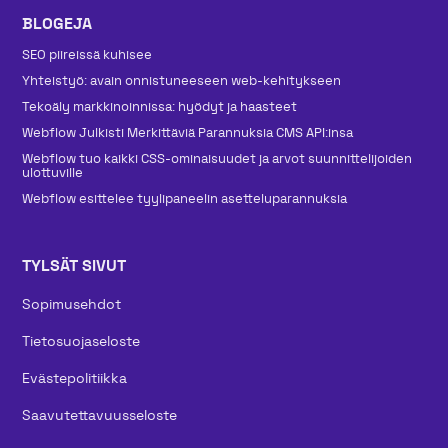
BLOGEJA
SEO piireissä kuhisee
Yhteistyö: avain onnistuneeseen web-kehitykseen
Tekoäly markkinoinnissa: hyödyt ja haasteet
Webflow Julkisti Merkittäviä Parannuksia CMS API:insa
Webflow tuo kaikki CSS-ominaisuudet ja arvot suunnittelijoiden
ulottuville
Webflow esittelee tyylipaneelin asetteluparannuksia
TYLSÄT SIVUT
Sopimusehdot
Tietosuojaseloste
Evästepolitiikka
Saavutettavuusseloste