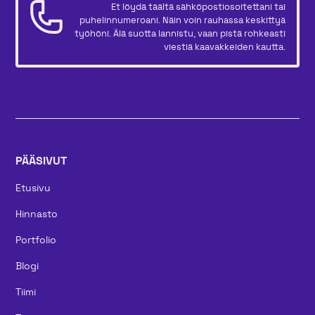
Et löydä täältä sähköpostiosoitettani tai
puhelinnumeroani. Näin voin rauhassa keskittyä
työhöni. Älä suotta lannistu, vaan pistä rohkeasti
viestiä kaavakkeiden kautta.
PÄÄSIVUT
Etusivu
Hinnasto
Portfolio
Blogi
Tiimi