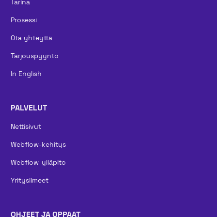
Tarina
Prosessi
Ota yhteyttä
Tarjouspyyntö
In English
PALVELUT
Nettisivut
Webflow-kehitys
Webflow-ylläpito
Yritysilmeet
OHJEET JA OPPAAT