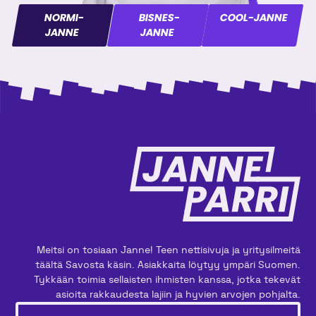
NORMI-
BISNES-
COOL-JANNE
JANNE
JANNE
Meitsi on tosiaan Janne! Teen nettisivuja ja yritysilmeitä
täältä Savosta käsin. Asiakkaita löytyy ympäri Suomen.
Tykkään toimia sellaisten ihmisten kanssa, jotka tekevät
asioita rakkaudesta lajiin ja hyvien arvojen pohjalta.