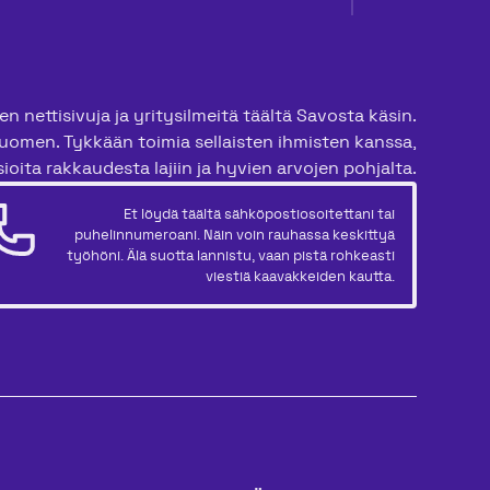
n nettisivuja ja yritysilmeitä täältä Savosta käsin.
uomen. Tykkään toimia sellaisten ihmisten kanssa,
ioita rakkaudesta lajiin ja hyvien arvojen pohjalta.
Et löydä täältä sähköpostiosoitettani tai
puhelinnumeroani. Näin voin rauhassa keskittyä
työhöni. Älä suotta lannistu, vaan pistä rohkeasti
viestiä kaavakkeiden kautta.