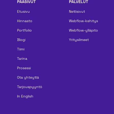
PÄÄSIVUT
PALVELUT
Etusivu
Nettisivut
Hinnasto
Webflow-kehitys
Portfolio
Webflow-ylläpito
Blogi
Yritysilmeet
Tiimi
Tarina
Prosessi
Ota yhteyttä
Tarjouspyyntö
In English