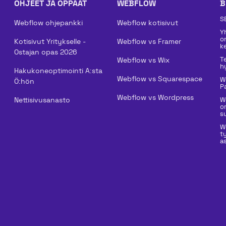
OHJEET JA OPPAAT
WEBFLOW
B
S
Webflow ohjepankki
Webflow kotisivut
Y
o
Kotisivut Yritykselle -
Webflow vs Framer
k
Ostajan opas 2026
T
Webflow vs Wix
h
Hakukoneoptimointi A:sta
Webflow vs Squarespace
W
Ö:hön
P
Webflow vs Wordpress
Nettisivusanasto
W
o
su
W
t
a