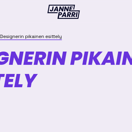
Janne
Parri
Designerin pikainen esittely
GNERIN PIKAI
TELY