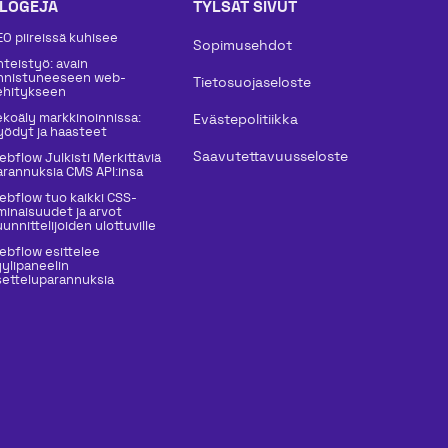
LOGEJA
TYLSÄT SIVUT
EO piireissä kuhisee
Sopimusehdot
hteistyö: avain
nnistuneeseen web-
Tietosuojaseloste
ehitykseen
ekoäly markkinoinnissa:
Evästepolitiikka
yödyt ja haasteet
Saavutettavuusseloste
ebflow Julkisti Merkittäviä
arannuksia CMS API:insa
ebflow tuo kaikki CSS-
minaisuudet ja arvot
unnittelijoiden ulottuville
ebflow esittelee
yylipaneelin
setteluparannuksia