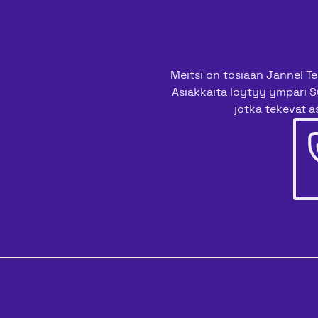
Meitsi on tosiaan Janne! Tee
Asiakkaita löytyy ympäri S
jotka tekevät as