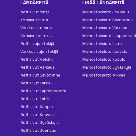
LÄNDÄREITÄ
LISÄÄ LÄNDÄREITÄ
Nettisivut hinta
Mainos­toimisto Joensuu
Kotisivut hinta
Mainos­toimisto Savonlinna
Verkkosivut hinta
Mainos­toimisto Varkaus
Kotisivujen tekijä
Mainos­toimisto Lappeenran
Nettisivujen tekijä
Mainos­toimisto Lahti
Verkkosivujen tekijä
Mainos­toimisto Kouvola
Nettisivut Helsinki
Mainos­toimisto Kuopio
Nettisivut Varkaus
Mainos­toimisto Jyväskylä
Nettisivut Savonlinna
Mainos­toimisto Mikkeli
Nettisivut Mikkeli
Nettisivut Lappeenranta
Nettisivut Lahti
Nettisivut Kuopio
Nettisivut Kouvola
Nettisivut Jyväskylä
Nettisivut Joensuu