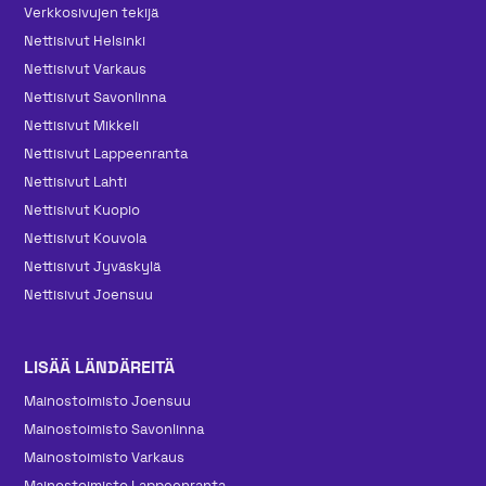
Verkkosivujen tekijä
Nettisivut Helsinki
Nettisivut Varkaus
Nettisivut Savonlinna
Nettisivut Mikkeli
Nettisivut Lappeenranta
Nettisivut Lahti
Nettisivut Kuopio
Nettisivut Kouvola
Nettisivut Jyväskylä
Nettisivut Joensuu
LISÄÄ LÄNDÄREITÄ
Mainos­toimisto Joensuu
Mainos­toimisto Savonlinna
Mainos­toimisto Varkaus
Mainos­toimisto Lappeenranta