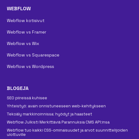
WEBFLOW
Webflow kotisivut
Webflow vs Framer
Webflow vs Wix
Webflow vs Squarespace
Webflow vs Wordpress
BLOGEJA
SEO piireissä kuhisee
Yhteistyö: avain onnistuneeseen web-kehitykseen
Tekoäly markkinoinnissa: hyödyt ja haasteet
Webflow Julkisti Merkittäviä Parannuksia CMS API:insa
Webflow tuo kaikki CSS-ominaisuudet ja arvot suunnittelijoiden
ulottuville