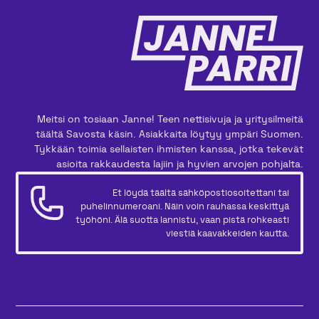
Meitsi on tosiaan Janne! Teen nettisivuja ja yritysilmeitä
täältä Savosta käsin. Asiakkaita löytyy ympäri Suomen.
Tykkään toimia sellaisten ihmisten kanssa, jotka tekevät
asioita rakkaudesta lajiin ja hyvien arvojen pohjalta.
Et löydä täältä sähköpostiosoitettani tai
puhelinnumeroani. Näin voin rauhassa keskittyä
työhöni. Älä suotta lannistu, vaan pistä rohkeasti
viestiä kaavakkeiden kautta.