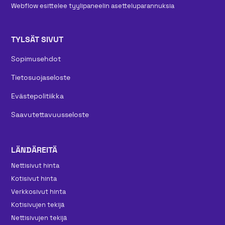
Webflow esittelee tyylipaneelin asetteluparannuksia
TYLSÄT SIVUT
Sopimusehdot
Tietosuojaseloste
Evästepolitiikka
Saavutettavuusseloste
LÄNDÄREITÄ
Nettisivut hinta
Kotisivut hinta
Verkkosivut hinta
Kotisivujen tekijä
Nettisivujen tekijä