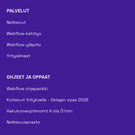
PALVELUT
Nettisivut
Webflow-kehitys
Webflow-ylläpito
Yritysilmeet
OHJEET JA OPPAAT
Webflow ohjepankki
Kotisivut Yritykselle - Ostajan opas 2026
Hakukoneoptimointi A:sta Ö:hön
Nettisivusanasto