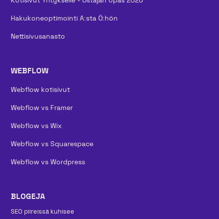
Kotisivut Yritykselle - Ostajan opas 2026
Hakukoneoptimointi A:sta Ö:hön
Nettisivusanasto
WEBFLOW
Webflow kotisivut
Webflow vs Framer
Webflow vs Wix
Webflow vs Squarespace
Webflow vs Wordpress
BLOGEJA
SEO piireissä kuhisee