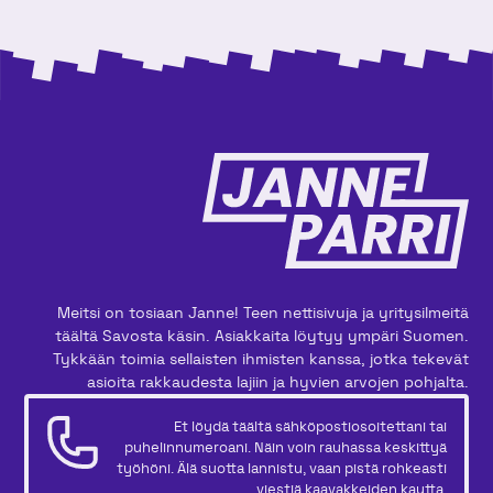
Meitsi on tosiaan Janne! Teen nettisivuja ja yritysilmeitä
täältä Savosta käsin. Asiakkaita löytyy ympäri Suomen.
Tykkään toimia sellaisten ihmisten kanssa, jotka tekevät
asioita rakkaudesta lajiin ja hyvien arvojen pohjalta.
Et löydä täältä sähköpostiosoitettani tai
puhelinnumeroani. Näin voin rauhassa keskittyä
työhöni. Älä suotta lannistu, vaan pistä rohkeasti
viestiä kaavakkeiden kautta.