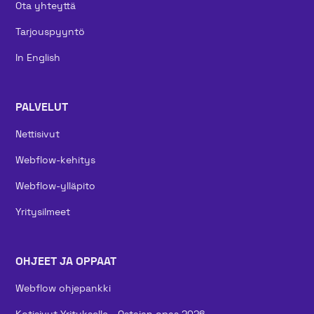
Ota yhteyttä
Tarjouspyyntö
In English
PALVELUT
Nettisivut
Webflow-kehitys
Webflow-ylläpito
Yritysilmeet
OHJEET JA OPPAAT
Webflow ohjepankki