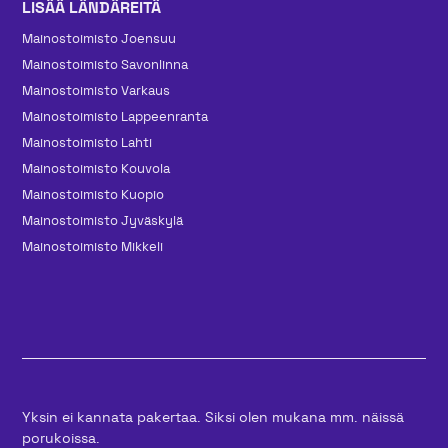
LISÄÄ LÄNDÄREITÄ
Mainos­toimisto Joensuu
Mainos­toimisto Savonlinna
Mainos­toimisto Varkaus
Mainos­toimisto Lappeenranta
Mainos­toimisto Lahti
Mainos­toimisto Kouvola
Mainos­toimisto Kuopio
Mainos­toimisto Jyväskylä
Mainos­toimisto Mikkeli
Yksin ei kannata pakertaa. Siksi olen mukana mm. näissä
porukoissa.