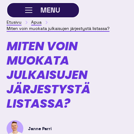
MENU
Etusivu
Apua
SULJE
Miten voin muokata julkaisujen järjestystä listassa?
MITEN VOIN
MUOKATA
JULKAISUJEN
JÄRJESTYSTÄ
LISTASSA?
Janne Parri