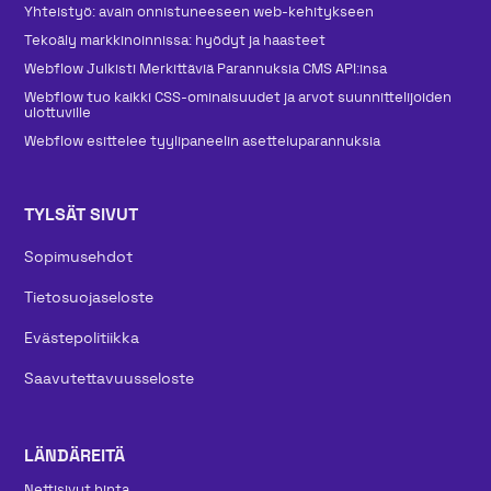
Yhteistyö: avain onnistuneeseen web-kehitykseen
Tekoäly markkinoinnissa: hyödyt ja haasteet
Webflow Julkisti Merkittäviä Parannuksia CMS API:insa
Webflow tuo kaikki CSS-ominaisuudet ja arvot suunnittelijoiden
ulottuville
Webflow esittelee tyylipaneelin asetteluparannuksia
TYLSÄT SIVUT
Sopimusehdot
Tietosuojaseloste
Evästepolitiikka
Saavutettavuusseloste
LÄNDÄREITÄ
Nettisivut hinta