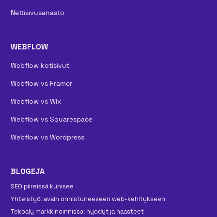
Nettisivusanasto
WEBFLOW
Webflow kotisivut
Webflow vs Framer
Webflow vs Wix
Webflow vs Squarespace
Webflow vs Wordpress
BLOGEJA
SEO piireissä kuhisee
Yhteistyö: avain onnistuneeseen web-kehitykseen
Tekoäly markkinoinnissa: hyödyt ja haasteet