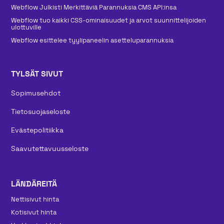
Webflow Julkisti Merkittäviä Parannuksia CMS API:insa
Webflow tuo kaikki CSS-ominaisuudet ja arvot suunnittelijoiden
ulottuville
Webflow esittelee tyylipaneelin asetteluparannuksia
TYLSÄT SIVUT
Sopimusehdot
Tietosuojaseloste
Evästepolitiikka
Saavutettavuusseloste
LÄNDÄREITÄ
Nettisivut hinta
Kotisivut hinta