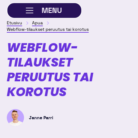
MENU
Etusivu
Apua
SULJE
Webflow-tilaukset peruutus tai korotus
WEBFLOW-
TILAUKSET
PERUUTUS TAI
KOROTUS
Janne Parri