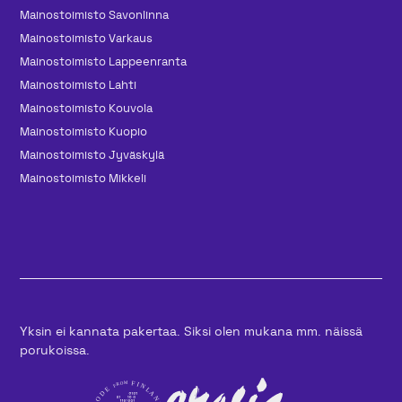
Mainos­toimisto Savonlinna
Mainos­toimisto Varkaus
Mainos­toimisto Lappeenranta
Mainos­toimisto Lahti
Mainos­toimisto Kouvola
Mainos­toimisto Kuopio
Mainos­toimisto Jyväskylä
Mainos­toimisto Mikkeli
Yksin ei kannata pakertaa. Siksi olen mukana mm. näissä
porukoissa.