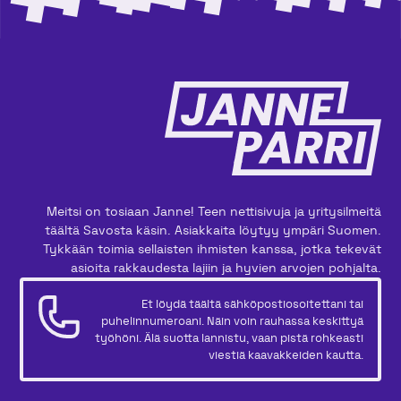
Meitsi on tosiaan Janne! Teen nettisivuja ja yritysilmeitä
täältä Savosta käsin. Asiakkaita löytyy ympäri Suomen.
Tykkään toimia sellaisten ihmisten kanssa, jotka tekevät
asioita rakkaudesta lajiin ja hyvien arvojen pohjalta.
Et löydä täältä sähköpostiosoitettani tai
puhelinnumeroani. Näin voin rauhassa keskittyä
työhöni. Älä suotta lannistu, vaan pistä rohkeasti
viestiä kaavakkeiden kautta.