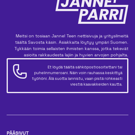
Meitsi on tosiaan Janne! Teen nettisivuja ja yritysilmeitä
täältä Savosta käsin. Asiakkaita löytyy ympäri Suomen.
Tykkään toimia sellaisten ihmisten kanssa, jotka tekevät
asioita rakkaudesta lajiin ja hyvien arvojen pohjalta.
Et löydä täältä sähköpostiosoitettani tai
puhelinnumeroani. Näin voin rauhassa keskittyä
työhöni. Älä suotta lannistu, vaan pistä rohkeasti
viestiä kaavakkeiden kautta.
PÄÄSIVUT