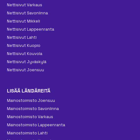
Nettisivut Varkaus
Nettisivut Savonlinna
Nettisivut Mikkeli
Nettisivut Lappeenranta
Nettisivut Lahti
Nettisivut Kuopio
Nettisivut Kouvola
Nettisivut Jyväskylä
Nettisivut Joensuu
LISÄÄ LÄNDÄREITÄ
Mainos­toimisto Joensuu
Mainos­toimisto Savonlinna
Mainos­toimisto Varkaus
Mainos­toimisto Lappeenranta
Mainos­toimisto Lahti