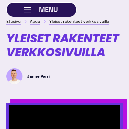
MENU
Etusivu
Apua
Yleiset rakenteet verkkosivuilla
SULJE
YLEISET RAKENTEET
VERKKOSIVUILLA
Janne Parri