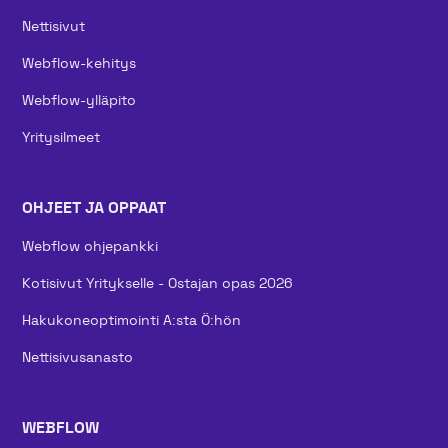
Nettisivut
Webflow-kehitys
Webflow-ylläpito
Yritysilmeet
OHJEET JA OPPAAT
Webflow ohjepankki
Kotisivut Yritykselle - Ostajan opas 2026
Hakukoneoptimointi A:sta Ö:hön
Nettisivusanasto
WEBFLOW