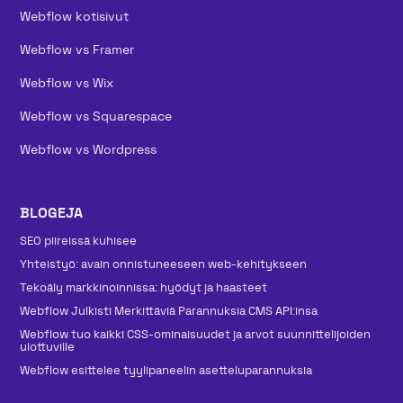
Webflow kotisivut
Webflow vs Framer
Webflow vs Wix
Webflow vs Squarespace
Webflow vs Wordpress
BLOGEJA
SEO piireissä kuhisee
Yhteistyö: avain onnistuneeseen web-kehitykseen
Tekoäly markkinoinnissa: hyödyt ja haasteet
Webflow Julkisti Merkittäviä Parannuksia CMS API:insa
Webflow tuo kaikki CSS-ominaisuudet ja arvot suunnittelijoiden
ulottuville
Webflow esittelee tyylipaneelin asetteluparannuksia