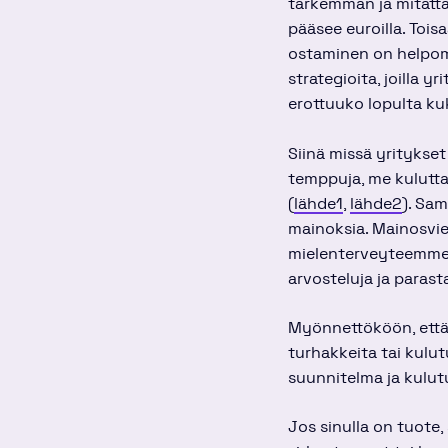
tarkemman ja mitatt
pääsee euroilla. Toi
ostaminen on helpom
strategioita, joilla yr
erottuuko lopulta ku
Siinä missä yritykset
temppuja, me kulutta
(
lähde1
,
lähde2
). Sa
mainoksia. Mainosvies
mielenterveyteemme
arvosteluja ja parast
Myönnettököön, että 
turhakkeita tai kulu
suunnitelma ja kulutu
Jos sinulla on tuote,