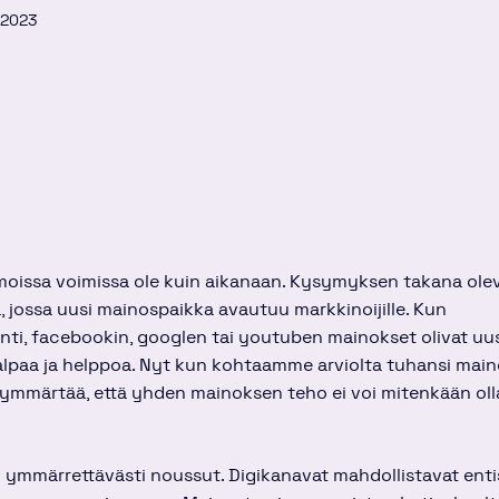
.2023
moissa voimissa ole kuin aikanaan. Kysymyksen takana olev
, jossa uusi mainospaikka avautuu markkinoijille. Kun
ti, facebookin, googlen tai youtuben mainokset olivat uusi
lpaa ja helppoa. Nyt kun kohtaamme arviolta tuhansi main
o ymmärtää, että yhden mainoksen teho ei voi mitenkään oll
ymmärrettävästi noussut. Digikanavat mahdollistavat enti