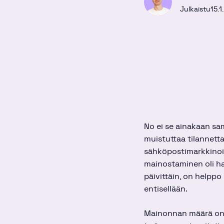
Julkaistu
15.1
No ei se ainakaan sa
muistuttaa tilannetta
sähköpostimarkkinoin
mainostaminen oli ha
päivittäin, on helpp
entisellään.
Mainonnan määrä on 