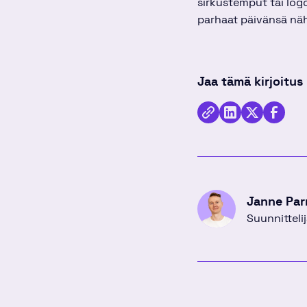
sirkustemput tai logo
parhaat päivänsä nä
Jaa tämä kirjoitus
Kopioi
Jaa
Jaa
Jaa
linkki
kirjoitus
kirjoitus
kirjoitu
Linkedinissä
Twitterissä
Facebo
Janne Par
Suunnittelij