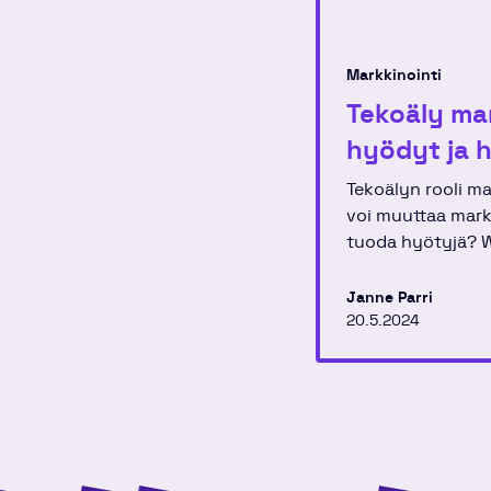
Markkinointi
Tekoäly ma
hyödyt ja 
Tekoälyn rooli ma
voi muuttaa markk
tuoda hyötyjä? 
käsittelee, miten 
prosesseissa ja 
Janne Parri
markkinointitiime
20.5.2024