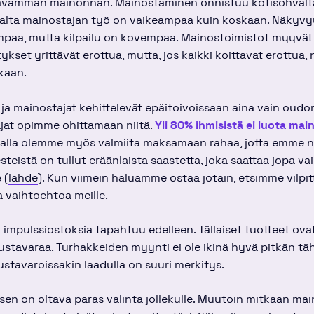
avamman mainonnan. Mainostaminen onnistuu kotisohvalta
saalta mainostajan työ on vaikeampaa kuin koskaan. Näkyv
paa, mutta kilpailu on kovempaa. Mainostoimistot myyvät
itykset yrittävät erottua, mutta, jos kaikki koittavat erottua, 
kaan.
 ja mainostajat kehittelevät epäitoivoissaan aina vain oud
jat opimme ohittamaan niitä.
Yli 80% ihmisistä ei luota ma
malla olemme myös valmiita maksamaan rahaa, jotta emme n
teistä on tullut eräänlaista saastetta, joka saattaa jopa va
 (
l
ahde
). Kun viimein haluamme ostaa jotain, etsimme vilpi
a vaihtoehtoa meille.
impulssiostoksia tapahtuu edelleen. Tällaiset tuotteet ova
tustavaraa. Turhakkeiden myynti ei ole ikinä hyvä pitkän t
stavaroissakin laadulla on suuri merkitys.
 sen on oltava paras valinta jollekulle. Muutoin mitkään mai