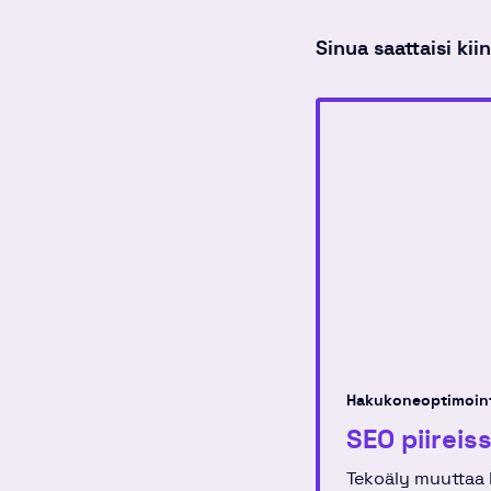
Sinua saattaisi ki
Hakukoneoptimoin
SEO piireis
Tekoäly muuttaa