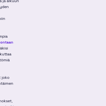
 ja alkuun
yyden
niin
ompia
inontaan
äkisi
ikuttaa
ttömiä
t joko
ähtäimen
nokset,