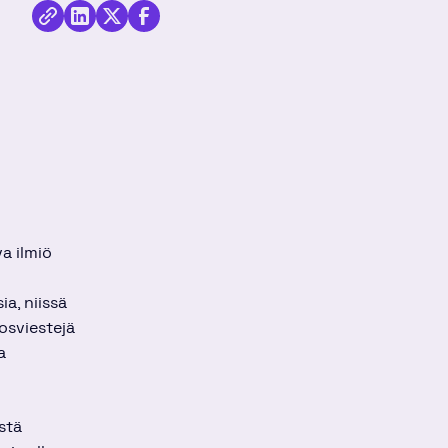
Jaa
Kopioi
Jaa
kirjoitus
Jaa
linkki
kirjoitus
Twitterissä
kirjoitus
Linkedinissä
Facebookissa
a ilmiö
a, niissä
osviestejä
a
stä