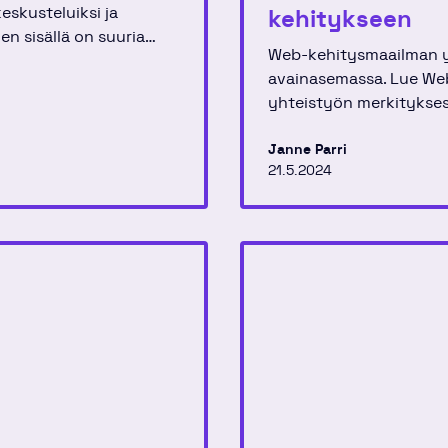
eskusteluiksi ja
kehitykseen
n sisällä on suuria
Web-kehitysmaailman y
avainasemassa. Lue Web
yhteistyön merkitykses
kehityksessä.
Janne Parri
21.5.2024