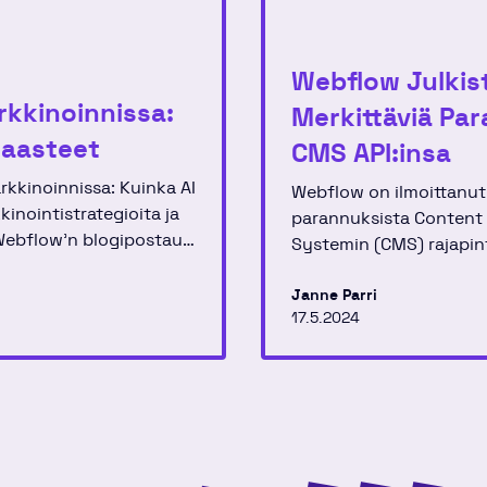
Webflow Julkist
rkkinoinnissa:
Merkittäviä Pa
haasteet
CMS API:insa
rkkinoinnissa: Kuinka AI
Webflow on ilmoittanut
inointistrategioita ja
parannuksista Conten
Webflow'n blogipostaus
Systemin (CMS) rajapin
AI auttaa luovissa
uusia ominaisuuksia ja
käytännön sovelluksissa
kehittäjille, jotka rakent
Janne Parri
issä.
17.5.2024
hallinnoivat verkkosivu
tätä alustaa. Uudistus s
optimointeja, jotka tek
sisällönhallinnasta enti
tehokkaampaa ja joust