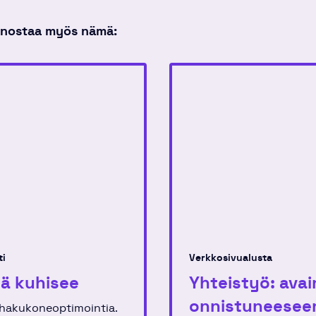
innostaa myös nämä:
ti
Verkkosivualusta
sä kuhisee
Yhteistyö: avai
onnistuneesee
 hakukoneoptimointia.