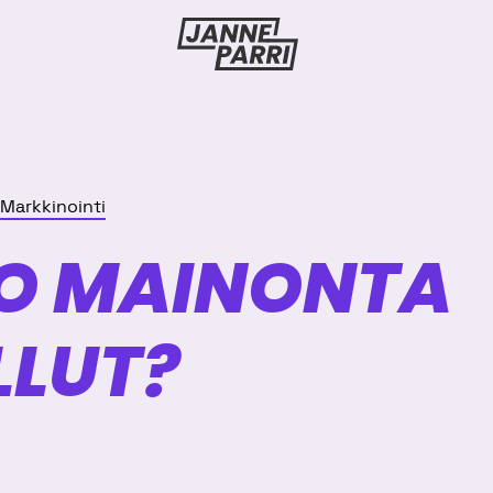
Janne
Parri
Markkinointi
O MAINONTA
LLUT?