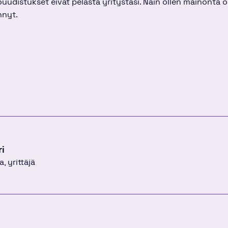
uudistukset eivät pelasta yritystäsi. Näin ollen mainonta o
hnyt.
s
okissa
ri
a, yrittäjä