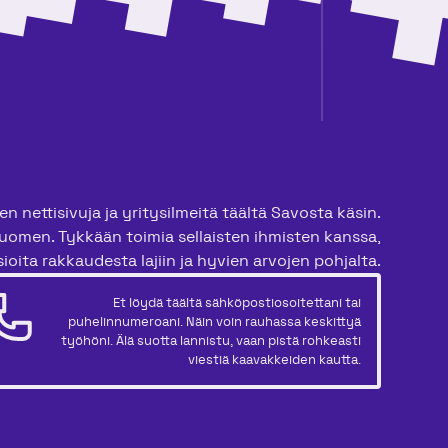
n nettisivuja ja yritysilmeitä täältä Savosta käsin.
uomen. Tykkään toimia sellaisten ihmisten kanssa,
ioita rakkaudesta lajiin ja hyvien arvojen pohjalta.
Et löydä täältä sähköpostiosoitettani tai
puhelinnumeroani. Näin voin rauhassa keskittyä
työhöni. Älä suotta lannistu, vaan pistä rohkeasti
viestiä kaavakkeiden kautta.