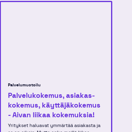
Palvelumuotoilu
Palvelu­­kokemus, asiakas­
kokemus, käyttäjä­kokemus
- Aivan liikaa kokemuksia!
Yritykset haluavat ymmärtää asiakasta ja