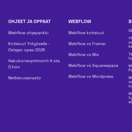
OHJEET JA OPPAAT
WEBFLOW
B
S
Webflow ohjepankki
Webflow kotisivut
Y
o
Kotisivut Yritykselle -
Webflow vs Framer
k
Ostajan opas 2026
T
Webflow vs Wix
h
Hakukoneoptimointi A:sta
Webflow vs Squarespace
W
Ö:hön
P
Webflow vs Wordpress
Nettisivusanasto
W
o
su
W
t
a