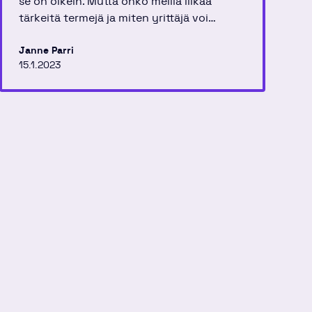
se on oikein. Mutta onko meillä liikaa
tärkeitä termejä ja miten yrittäjä voi
sukkuloidan niiden välillä?
Janne Parri
15.1.2023