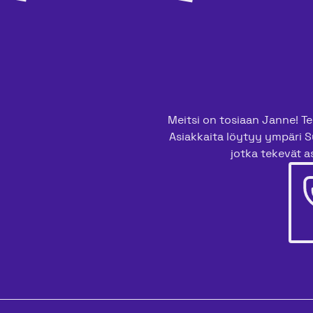
Meitsi on tosiaan Janne! Tee
Asiakkaita löytyy ympäri S
jotka tekevät as