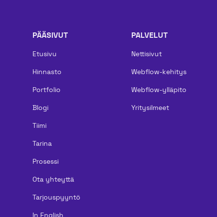
PÄÄSIVUT
PALVELUT
Etusivu
Nettisivut
Hinnasto
Webflow-kehitys
Portfolio
Webflow-ylläpito
Blogi
Yritysilmeet
Tiimi
Tarina
Prosessi
Ota yhteyttä
Tarjouspyyntö
In English