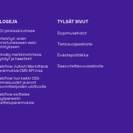
LOGEJA
TYLSÄT SIVUT
EO piireissä kuhisee
Sopimusehdot
hteistyö: avain
nnistuneeseen web-
Tietosuojaseloste
ehitykseen
ekoäly markkinoinnissa:
Evästepolitiikka
yödyt ja haasteet
Saavutettavuusseloste
ebflow Julkisti Merkittäviä
arannuksia CMS API:insa
ebflow tuo kaikki CSS-
minaisuudet ja arvot
unnittelijoiden ulottuville
ebflow esittelee
yylipaneelin
setteluparannuksia