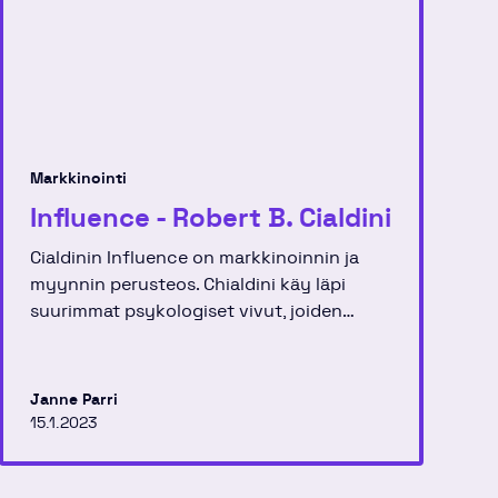
Markkinointi
Influence - Robert B. Cialdini
Cialdinin Influence on markkinoinnin ja
myynnin perusteos. Chialdini käy läpi
suurimmat psykologiset vivut, joiden
avulla meihin pyritään vaikuttamaan.
Janne Parri
15.1.2023