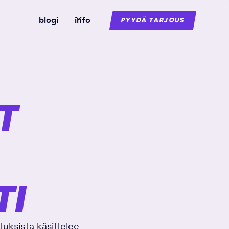
blogi
info
PYYDÄ TARJOUS
T
TI
ituksista käsittelee