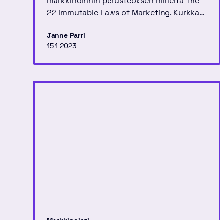
markkinoinnin perusteoksen nimeltä The
22 Immutable Laws of Marketing. Kurkkaa
tiivistelmä täältä.
Janne Parri
15.1.2023