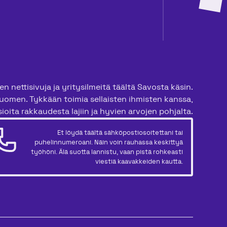
n nettisivuja ja yritysilmeitä täältä Savosta käsin.
uomen. Tykkään toimia sellaisten ihmisten kanssa,
ioita rakkaudesta lajiin ja hyvien arvojen pohjalta.
Et löydä täältä sähköpostiosoitettani tai
puhelinnumeroani. Näin voin rauhassa keskittyä
työhöni. Älä suotta lannistu, vaan pistä rohkeasti
viestiä kaavakkeiden kautta.