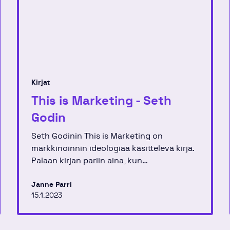
Kirjat
This is Marketing - Seth
Godin
Seth Godinin This is Marketing on
markkinoinnin ideologiaa käsittelevä kirja.
Palaan kirjan pariin aina, kun
kyseenalaistan markkinoinnin
tarpeellisuutta maailmassa.
Janne Parri
15.1.2023