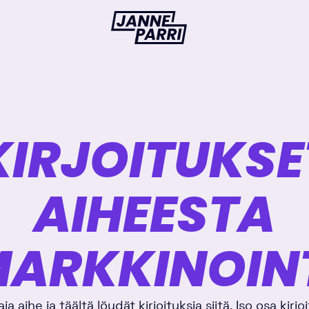
Janne
Parri
KIRJOITUKSE
AIHEESTA
ARKKINOIN
ja aihe ja täältä löydät kirjoituksia siitä. Iso osa kirjo