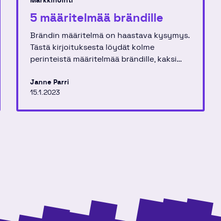
Markkinointi
5 määritelmää brändille
Brändin määritelmä on haastava kysymys.
Tästä kirjoituksesta löydät kolme
perinteistä määritelmää brändille, kaksi
hitusen uudempaa ja listan asioita, joita
brändi ei ole.
Janne Parri
15.1.2023