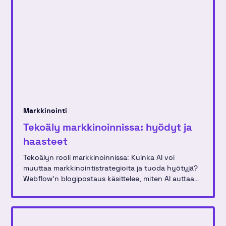
Markkinointi
Tekoäly markkinoinnissa: hyödyt ja
haasteet
Tekoälyn rooli markkinoinnissa: Kuinka AI voi
muuttaa markkinointistrategioita ja tuoda hyötyjä?
Webflow'n blogipostaus käsittelee, miten AI auttaa
luovissa prosesseissa ja käytännön sovelluksissa
markkinointitiimeissä.