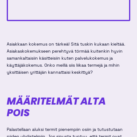
Asiakkaan kokemus on tärkeä! Sitä tuskin kukaan kieltää.
Asiakaskokemukseen perehtyvä törmää kuitenkin hyvin
samankaltaisiin käsitteisiin kuten palvelukokemus ja
käyttäjäkokemus. Onko meillä siis liikaa termejä ja mihin
yksittäisen yrittäjän kannattaisi keskittyä?
MÄÄRITELMÄT ALTA
POIS
Palastellaan aluksi termit pienempiin osiin ja tutustutaan
niiden yhdistelmiin. Jos sinusta tuntuu, että termit ovat