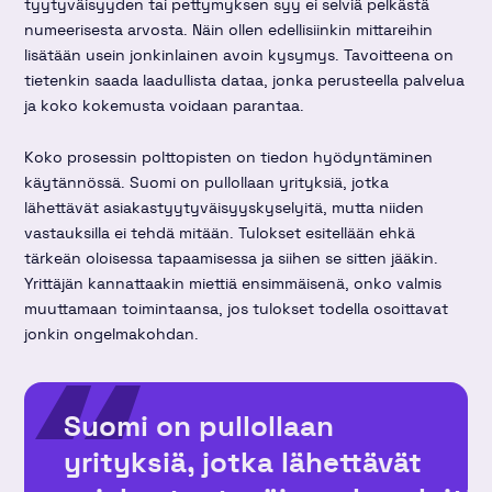
tyytyväisyyden tai pettymyksen syy ei selviä pelkästä
numeerisesta arvosta. Näin ollen edellisiinkin mittareihin
lisätään usein jonkinlainen avoin kysymys. Tavoitteena on
tietenkin saada laadullista dataa, jonka perusteella palvelua
ja koko kokemusta voidaan parantaa.
Koko prosessin polttopisten on tiedon hyödyntäminen
käytännössä. Suomi on pullollaan yrityksiä, jotka
lähettävät asiakastyytyväisyyskyselyitä, mutta niiden
vastauksilla ei tehdä mitään. Tulokset esitellään ehkä
tärkeän oloisessa tapaamisessa ja siihen se sitten jääkin.
Yrittäjän kannattaakin miettiä ensimmäisenä, onko valmis
muuttamaan toimintaansa, jos tulokset todella osoittavat
jonkin ongelmakohdan.
Suomi on pullollaan
yrityksiä, jotka lähettävät