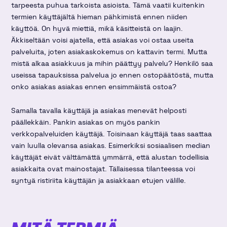
tarpeesta puhua tarkoista asioista. Tämä vaatii kuitenkin
termien käyttäjältä hieman pähkimistä ennen niiden
käyttöä. On hyvä miettiä, mikä käsitteistä on laajin.
Äkkiseltään voisi ajatella, että asiakas voi ostaa useita
palveluita, joten asiakaskokemus on kattavin termi. Mutta
mistä alkaa asiakkuus ja mihin päättyy palvelu? Henkilö saa
useissa tapauksissa palvelua jo ennen ostopäätöstä, mutta
onko asiakas asiakas ennen ensimmäistä ostoa?
Samalla tavalla käyttäjä ja asiakas menevät helposti
päällekkäin. Pankin asiakas on myös pankin
verkkopalveluiden käyttäjä. Toisinaan käyttäjä taas saattaa
vain luulla olevansa asiakas. Esimerkiksi sosiaalisen median
käyttäjät eivät välttämättä ymmärrä, että alustan todellisia
asiakkaita ovat mainostajat. Tällaisessa tilanteessa voi
syntyä ristiriita käyttäjän ja asiakkaan etujen välille.