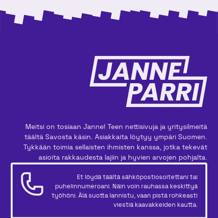
sisällönhallinnasta entistäkin tehokkaampaa ja
joustavampaa.
Meitsi on tosiaan Janne! Teen nettisivuja ja yritysilmeitä
täältä Savosta käsin. Asiakkaita löytyy ympäri Suomen.
Tykkään toimia sellaisten ihmisten kanssa, jotka tekevät
asioita rakkaudesta lajiin ja hyvien arvojen pohjalta.
Et löydä täältä sähköpostiosoitettani tai
puhelinnumeroani. Näin voin rauhassa keskittyä
työhöni. Älä suotta lannistu, vaan pistä rohkeasti
viestiä kaavakkeiden kautta.