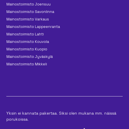
Mainos­toimisto Joensuu
Mainos­toimisto Savonlinna
Mainos­toimisto Varkaus
Mainos­toimisto Lappeenranta
Mainos­toimisto Lahti
Mainos­toimisto Kouvola
Mainos­toimisto Kuopio
Mainos­toimisto Jyväskylä
Mainos­toimisto Mikkeli
Yksin ei kannata pakertaa. Siksi olen mukana mm. näissä
porukoissa.