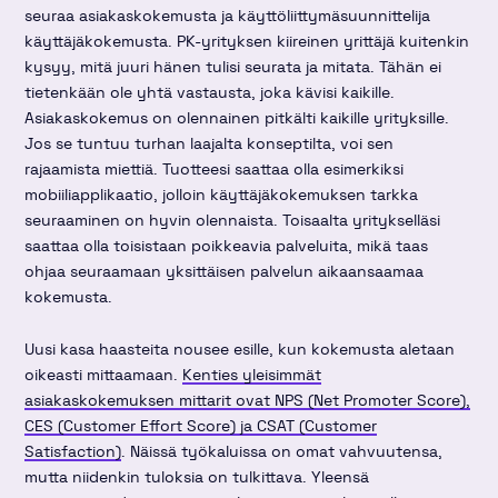
seuraa asiakaskokemusta ja käyttöliittymäsuunnittelija
käyttäjäkokemusta. PK-yrityksen kiireinen yrittäjä kuitenkin
kysyy, mitä juuri hänen tulisi seurata ja mitata. Tähän ei
tietenkään ole yhtä vastausta, joka kävisi kaikille.
Asiakaskokemus on olennainen pitkälti kaikille yrityksille.
Jos se tuntuu turhan laajalta konseptilta, voi sen
rajaamista miettiä. Tuotteesi saattaa olla esimerkiksi
mobiiliapplikaatio, jolloin käyttäjäkokemuksen tarkka
seuraaminen on hyvin olennaista. Toisaalta yritykselläsi
saattaa olla toisistaan poikkeavia palveluita, mikä taas
ohjaa seuraamaan yksittäisen palvelun aikaansaamaa
kokemusta.
Uusi kasa haasteita nousee esille, kun kokemusta aletaan
oikeasti mittaamaan.
Kenties yleisimmät
asiakaskokemuksen mittarit ovat NPS (Net Promoter Score),
CES (Customer Effort Score) ja CSAT (Customer
Satisfaction)
. Näissä työkaluissa on omat vahvuutensa,
mutta niidenkin tuloksia on tulkittava. Yleensä