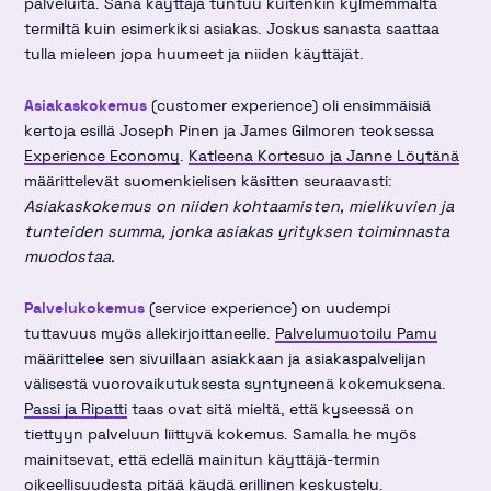
palveluita. Sana käyttäjä tuntuu kuitenkin kylmemmältä
termiltä kuin esimerkiksi asiakas. Joskus sanasta saattaa
tulla mieleen jopa huumeet ja niiden käyttäjät.
Asiakaskokemus
(customer experience) oli ensimmäisiä
kertoja esillä Joseph Pinen ja James Gilmoren teoksessa
Experience Economy
.
Katleena Kortesuo ja Janne Löytänä
määrittelevät suomenkielisen käsitten seuraavasti:
Asiakaskokemus on niiden kohtaamisten, mielikuvien ja
tunteiden summa, jonka asiakas yrityksen toiminnasta
muodostaa.
Palvelukokemus
(service experience) on uudempi
tuttavuus myös allekirjoittaneelle.
Palvelumuotoilu Pamu
määrittelee sen sivuillaan asiakkaan ja asiakaspalvelijan
välisestä vuorovaikutuksesta syntyneenä kokemuksena.
Passi ja Ripatti
taas ovat sitä mieltä, että kyseessä on
tiettyyn palveluun liittyvä kokemus. Samalla he myös
mainitsevat, että edellä mainitun käyttäjä-termin
oikeellisuudesta pitää käydä erillinen keskustelu.