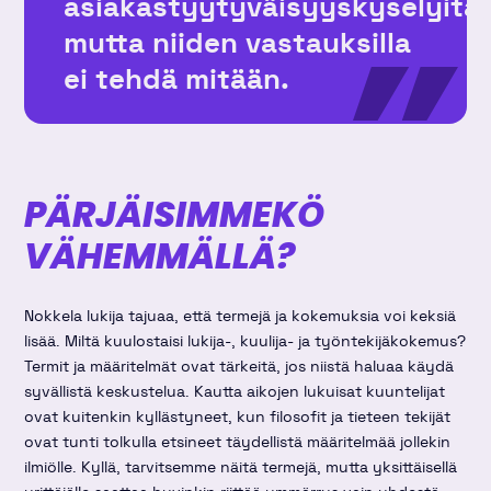
asiakastyytyväisyyskyselyitä,
mutta niiden vastauksilla
ei tehdä mitään.
PÄRJÄISIMMEKÖ
VÄHEMMÄLLÄ?
Nokkela lukija tajuaa, että termejä ja kokemuksia voi keksiä
lisää. Miltä kuulostaisi lukija-, kuulija- ja työntekijäkokemus?
Termit ja määritelmät ovat tärkeitä, jos niistä haluaa käydä
syvällistä keskustelua. Kautta aikojen lukuisat kuuntelijat
ovat kuitenkin kyllästyneet, kun filosofit ja tieteen tekijät
ovat tunti tolkulla etsineet täydellistä määritelmää jollekin
ilmiölle. Kyllä, tarvitsemme näitä termejä, mutta yksittäisellä