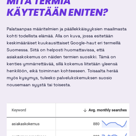
MITÄ TERMIÄ
KÄYTETÄÄN ENITEN?
Palataanpas määritelmien ja päällekkäisyyksien maailmasta
kohti todellista elämää. Alla on kuva, jossa esitetään
keskimääräiset kuukausittaiset Google-haut eri termeillä
Suomessa. Siitä on helposti huomattavissa, että
asiakaskokemus on näiden termien suosikki. Tämä on
kenties ymmärrettävää, sillä kokemus liitetään yleensä
henkilöön, eikä toiminnan kohteeseen. Toisaalta herää
myös kysymys, tuleeko palvelukokemuksen suosio
nousemaan syystä tai toisesta.