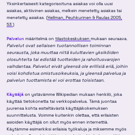
Yksinkertaisesti kategorisoituna asiakas voi olla uusi
asiakas, aktiivinen asiakas, melkein menetetty asiakas tai
menetetty asiakas. (
Hellman, Peuhkurinen & Raulas 2005,
53.
)
Palvelun
määritelmä on
tilastokeskuksen
mukaan seuraava.
Palvelut ovat sellaisen tuotannollisen toiminnan
seurausta, joka muuttaa niitä kuluttavien yksiköiden
olosuhteita tai edistää tuotteiden ja rahoitusvarojen
vaihdantaa. Palvelut eivät yleensä ole erillisiä eriä, joihin
voisi kohdistua omistusoikeuksia, ja yleensä palvelua ja
palvelun tuottamista ei voi erottaa toisistaan.
Käyttäjä
on ystävämme Wikipedian mukaan henkilö, joka
käyttää tietokonetta tai verkkopalvelua. Tämä juontaa
juurensa kohta esiteltävästä käyttäjäkokemuksen
suunnittelusta. Voimme kuitenkin olettaa, että erilaisten
asioiden käyttäjiä on ollut myös ennen internettiä.
Käytämme esimerkiksi erilaisia työkaluja ja miksemme myös