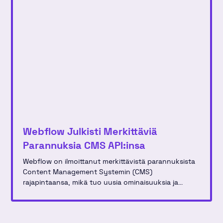
Webflow Julkisti Merkittäviä
Parannuksia CMS API:insa
Webflow on ilmoittanut merkittävistä parannuksista
Content Management Systemin (CMS)
rajapintaansa, mikä tuo uusia ominaisuuksia ja
parannuksia kehittäjille, jotka rakentavat ja
hallinnoivat verkkosivustoja käyttäen tätä alustaa.
Uudistus sisältää useita optimointeja, jotka tekevät