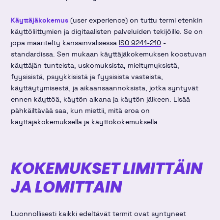
Käyttäjäkokemus
(user experience) on tuttu termi etenkin
käyttöliittymien ja digitaalisten palveluiden tekijöille. Se on
jopa määritelty kansainvälisessä
ISO 9241-210
-
standardissa. Sen mukaan käyttäjäkokemuksen koostuvan
käyttäjän tunteista, uskomuksista, mieltymyksistä,
fyysisistä, psyykkisistä ja fyysisista vasteista,
käyttäytymisestä, ja aikaansaannoksista, jotka syntyvät
ennen käyttöä, käytön aikana ja käytön jälkeen. Lisää
pähkäiltävää saa, kun miettii, mitä eroa on
käyttäjäkokemuksella ja käyttökokemuksella.
KOKEMUKSET LIMITTÄIN
JA LOMITTAIN
Luonnollisesti kaikki edeltävät termit ovat syntyneet