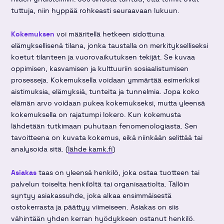
tuttuja, niin hyppää rohkeasti seuraavaan lukuun.
Kokemuksen
voi määritellä hetkeen sidottuna
elämyksellisenä tilana, jonka taustalla on merkitykselliseksi
koetut tilanteen ja vuorovaikutuksen tekijät. Se kuvaa
oppimisen, kasvamisen ja kulttuuriin sosiaalistumisen
prosesseja. Kokemuksella voidaan ymmärtää esimerkiksi
aistimuksia, elämyksiä, tunteita ja tunnelmia. Jopa koko
elämän arvo voidaan pukea kokemukseksi, mutta yleensä
kokemuksella on rajatumpi lokero. Kun kokemusta
lähdetään tutkimaan puhutaan fenomenologiasta. Sen
tavoitteena on kuvata kokemus, eikä niinkään selittää tai
analysoida sitä. (
lähde kamk.fi
)
Asiakas
taas
on yleensä henkilö, joka ostaa tuotteen tai
palvelun toiselta henkilöltä tai organisaatiolta. Tällöin
syntyy asiakassuhde, joka alkaa ensimmäisestä
ostokerrasta ja päättyy viimeiseen. Asiakas on siis
vähintään yhden kerran hyödykkeen ostanut henkilö.