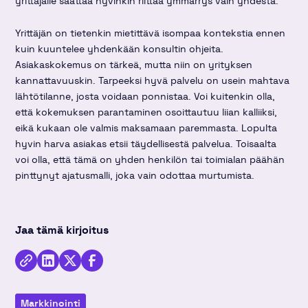
yrittäjälle saattaa hyvinkin riittää ymmärrys vain yhdestä.
Yrittäjän on tietenkin mietittävä isompaa kontekstia ennen
kuin kuuntelee yhdenkään konsultin ohjeita.
Asiakaskokemus on tärkeä, mutta niin on yrityksen
kannattavuuskin. Tarpeeksi hyvä palvelu on usein mahtava
lähtötilanne, josta voidaan ponnistaa. Voi kuitenkin olla,
että kokemuksen parantaminen osoittautuu liian kalliiksi,
eikä kukaan ole valmis maksamaan paremmasta. Lopulta
hyvin harva asiakas etsii täydellisestä palvelua. Toisaalta
voi olla, että tämä on yhden henkilön tai toimialan päähän
pinttynyt ajatusmalli, joka vain odottaa murtumista.
Jaa tämä kirjoitus
Kopioi
Jaa
Jaa
Jaa
linkki
kirjoitus
kirjoitus
kirjoitus
Markkinointi
Linkedinissä
Twitterissä
Facebookissa