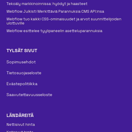
Tekoäly markkinoinnissa: hyödyt ja haasteet
Webflow Julkisti Merkittäviä Parannuksia CMS API:insa
Webflow tuo kaikki CSS-ominaisuudet ja arvot suunnittelijoiden
ulottuville
Webflow esittelee tyylipaneelin asetteluparannuksia
TYLSÄT SIVUT
Sopimusehdot
Tietosuojaseloste
Evästepolitiikka
Saavutettavuusseloste
LÄNDÄREITÄ
Nettisivut hinta