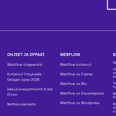
OHJEET JA OPPAAT
WEBFLOW
B
S
Webflow ohjepankki
Webflow kotisivut
Y
o
Kotisivut Yritykselle -
Webflow vs Framer
k
Ostajan opas 2026
T
Webflow vs Wix
h
Hakukoneoptimointi A:sta
Webflow vs Squarespace
W
Ö:hön
P
Webflow vs Wordpress
Nettisivusanasto
W
o
su