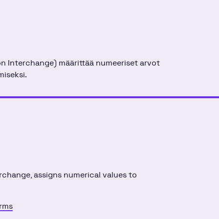
on Interchange) määrittää numeeriset arvot
miseksi.
rchange, assigns numerical values to
erms