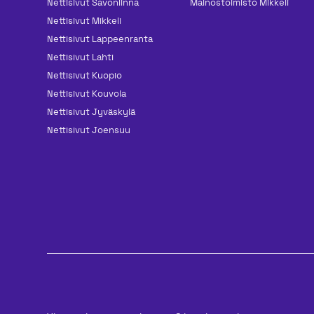
Nettisivut Savonlinna
Mainos­toimisto Mikkeli
Nettisivut Mikkeli
Nettisivut Lappeenranta
Nettisivut Lahti
Nettisivut Kuopio
Nettisivut Kouvola
Nettisivut Jyväskylä
Nettisivut Joensuu