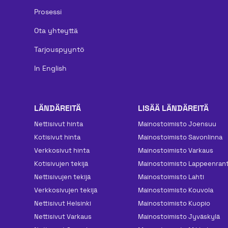
Prosessi
Ota yhteyttä
Tarjouspyyntö
In English
LÄNDÄREITÄ
LISÄÄ LÄNDÄREITÄ
Nettisivut hinta
Mainos­toimisto Joensuu
Kotisivut hinta
Mainos­toimisto Savonlinna
Verkkosivut hinta
Mainos­toimisto Varkaus
Kotisivujen tekijä
Mainos­toimisto Lappeenran
Nettisivujen tekijä
Mainos­toimisto Lahti
Verkkosivujen tekijä
Mainos­toimisto Kouvola
Nettisivut Helsinki
Mainos­toimisto Kuopio
Nettisivut Varkaus
Mainos­toimisto Jyväskylä