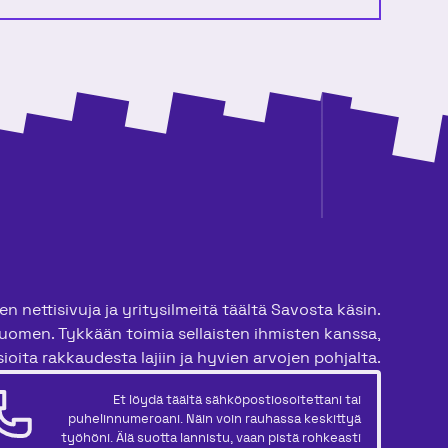
n nettisivuja ja yritysilmeitä täältä Savosta käsin.
uomen. Tykkään toimia sellaisten ihmisten kanssa,
ioita rakkaudesta lajiin ja hyvien arvojen pohjalta.
Et löydä täältä sähköpostiosoitettani tai
puhelinnumeroani. Näin voin rauhassa keskittyä
työhöni. Älä suotta lannistu, vaan pistä rohkeasti