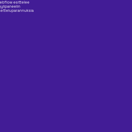
ebflow esittelee
yylipaneelin
setteluparannuksia