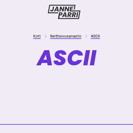
Janne
Parri
Koti
Nettisivusanasto
ASCII
ASCII