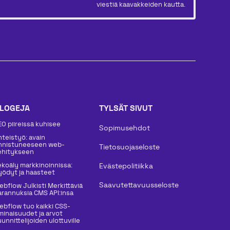
viestiä kaavakkeiden kautta.
LOGEJA
TYLSÄT SIVUT
EO piireissä kuhisee
Sopimusehdot
hteistyö: avain
nnistuneeseen web-
Tietosuojaseloste
ehitykseen
ekoäly markkinoinnissa:
Evästepolitiikka
yödyt ja haasteet
Saavutettavuusseloste
ebflow Julkisti Merkittäviä
arannuksia CMS API:insa
ebflow tuo kaikki CSS-
minaisuudet ja arvot
unnittelijoiden ulottuville