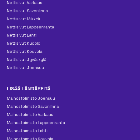
Nettisivut Varkaus
Nettisivut Savonlinna
Nettisivut Mikkeli
Nettisivut Lappeenranta
Nettisivut Lahti
Nettisivut Kuopio
Nettisivut Kouvola
Nettisivut Jyväskylä
Nettisivut Joensuu
LISÄÄ LÄNDÄREITÄ
Mainos­toimisto Joensuu
Mainos­toimisto Savonlinna
Mainos­toimisto Varkaus
Mainos­toimisto Lappeenranta
Mainos­toimisto Lahti
Mainos­toimisto Kouvola