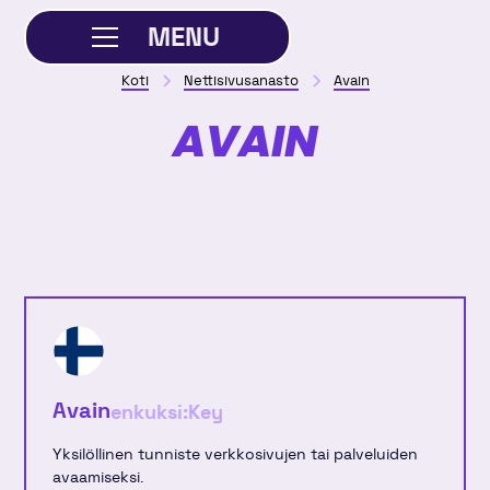
MENU
Koti
Nettisivusanasto
Avain
SULJE
AVAIN
Avain
enkuksi:
Key
Yksilöllinen tunniste verkkosivujen tai palveluiden
avaamiseksi.