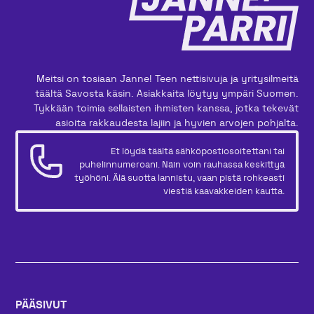
Meitsi on tosiaan Janne! Teen nettisivuja ja yritysilmeitä
täältä Savosta käsin. Asiakkaita löytyy ympäri Suomen.
Tykkään toimia sellaisten ihmisten kanssa, jotka tekevät
asioita rakkaudesta lajiin ja hyvien arvojen pohjalta.
Et löydä täältä sähköpostiosoitettani tai
puhelinnumeroani. Näin voin rauhassa keskittyä
työhöni. Älä suotta lannistu, vaan pistä rohkeasti
viestiä kaavakkeiden kautta.
PÄÄSIVUT