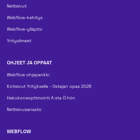
Nettisivut
Webflow-kehitys
Webflow-ylläpito
Yritysilmeet
OHJEET JA OPPAAT
Webflow ohjepankki
Kotisivut Yritykselle - Ostajan opas 2026
Hakukoneoptimointi A:sta Ö:hön
Nettisivusanasto
WEBFLOW