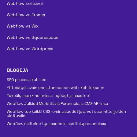
Webflow kotisivut
Webflow vs Framer
Webflow vs Wix
Webflow vs Squarespace
Webflow vs Wordpress
BLOGEJA
SEO piireissä kuhisee
Yhteistyö: avain onnistuneeseen web-kehitykseen
Tekoäly markkinoinnissa: hyödyt ja haasteet
Webflow Julkisti Merkittäviä Parannuksia CMS API:insa
Webflow tuo kaikki CSS-ominaisuudet ja arvot suunnittelijoiden
ulottuville
Webflow esittelee tyylipaneelin asetteluparannuksia