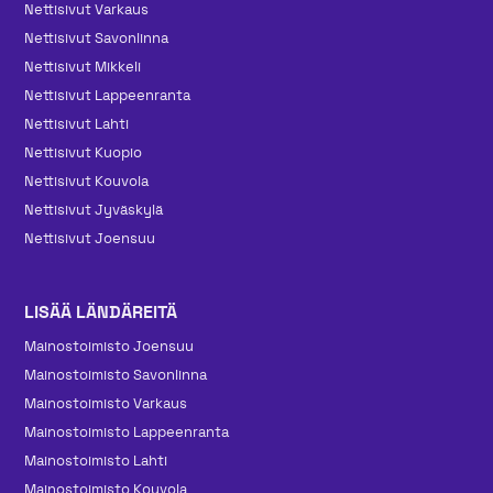
Nettisivut Varkaus
Nettisivut Savonlinna
Nettisivut Mikkeli
Nettisivut Lappeenranta
Nettisivut Lahti
Nettisivut Kuopio
Nettisivut Kouvola
Nettisivut Jyväskylä
Nettisivut Joensuu
LISÄÄ LÄNDÄREITÄ
Mainos­toimisto Joensuu
Mainos­toimisto Savonlinna
Mainos­toimisto Varkaus
Mainos­toimisto Lappeenranta
Mainos­toimisto Lahti
Mainos­toimisto Kouvola