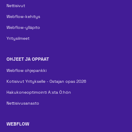
Nettisivut
Webflow-kehitys
Webflow-ylläpito
Yritysilmeet
OHJEET JA OPPAAT
Webflow ohjepankki
Kotisivut Yritykselle - Ostajan opas 2026
Hakukoneoptimointi A:sta Ö:hön
Nettisivusanasto
WEBFLOW