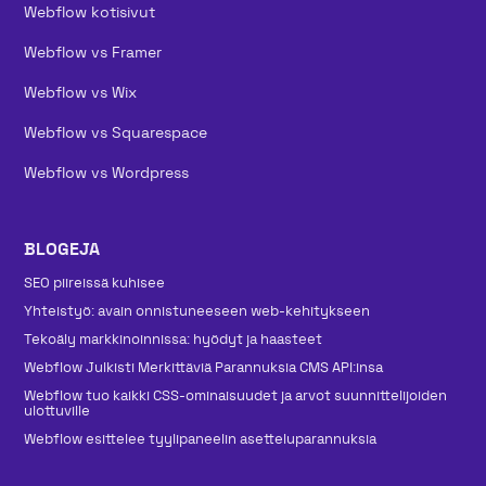
Webflow kotisivut
Webflow vs Framer
Webflow vs Wix
Webflow vs Squarespace
Webflow vs Wordpress
BLOGEJA
SEO piireissä kuhisee
Yhteistyö: avain onnistuneeseen web-kehitykseen
Tekoäly markkinoinnissa: hyödyt ja haasteet
Webflow Julkisti Merkittäviä Parannuksia CMS API:insa
Webflow tuo kaikki CSS-ominaisuudet ja arvot suunnittelijoiden
ulottuville
Webflow esittelee tyylipaneelin asetteluparannuksia