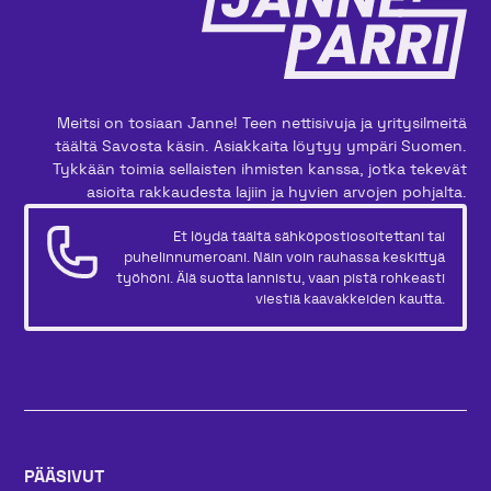
Meitsi on tosiaan Janne! Teen nettisivuja ja yritysilmeitä
täältä Savosta käsin. Asiakkaita löytyy ympäri Suomen.
Tykkään toimia sellaisten ihmisten kanssa, jotka tekevät
asioita rakkaudesta lajiin ja hyvien arvojen pohjalta.
Et löydä täältä sähköpostiosoitettani tai
puhelinnumeroani. Näin voin rauhassa keskittyä
työhöni. Älä suotta lannistu, vaan pistä rohkeasti
viestiä kaavakkeiden kautta.
PÄÄSIVUT