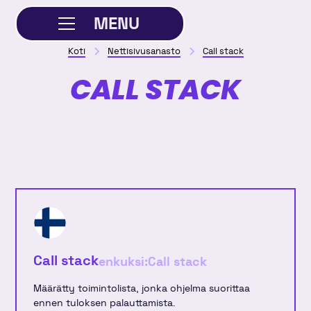
MENU
Koti
Nettisivusanasto
Call stack
SULJE
CALL STACK
Call stack
enkuksi:
Call stack
Määrätty toimintolista, jonka ohjelma suorittaa
ennen tuloksen palauttamista.