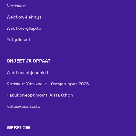
Nettisivut
Webflow-kehitys
Webflow-ylläpito
Yritysilmeet
OHJEET JA OPPAAT
Webflow ohjepankki
Kotisivut Yritykselle - Ostajan opas 2026
Hakukoneoptimointi A:sta Ö:hön
Nettisivusanasto
WEBFLOW