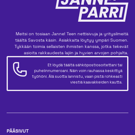
Meitsi on tosiaan Janne! Teen nettisivuja ja yritysilmeitä
täältä Savosta käsin. Asiakkaita löytyy ympäri Suomen.
Tykkään toimia sellaisten ihmisten kanssa, jotka tekevät
asioita rakkaudesta lajiin ja hyvien arvojen pohjalta.
Et löydä täältä sähköpostiosoitettani tai
puhelinnumeroani. Näin voin rauhassa keskittyä
työhöni. Älä suotta lannistu, vaan pistä rohkeasti
viestiä kaavakkeiden kautta.
PÄÄSIVUT