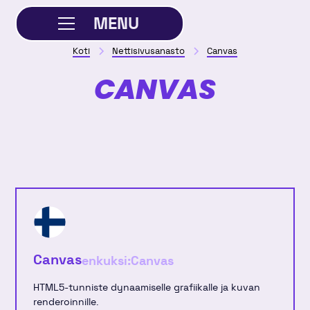
MENU
Koti
Nettisivusanasto
Canvas
SULJE
CANVAS
Canvas
enkuksi:
Canvas
HTML5-tunniste dynaamiselle grafiikalle ja kuvan
renderoinnille.