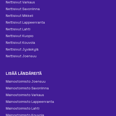
Nettisivut Varkaus
Nettisivut Savonlinna
Nettisivut Mikkeli
Nettisivut Lappeenranta
Nettisivut Lahti
Nettisivut Kuopio
Nettisivut Kouvola
Nettisivut Jyväskylä
Nettisivut Joensuu
LISÄÄ LÄNDÄREITÄ
Mainos­toimisto Joensuu
Mainos­toimisto Savonlinna
Mainos­toimisto Varkaus
Mainos­toimisto Lappeenranta
Mainos­toimisto Lahti
Mainos­toimisto Kouvola