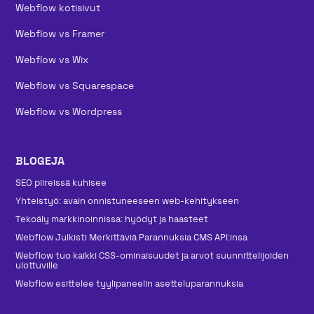
Webflow kotisivut
Webflow vs Framer
Webflow vs Wix
Webflow vs Squarespace
Webflow vs Wordpress
BLOGEJA
SEO piireissä kuhisee
Yhteistyö: avain onnistuneeseen web-kehitykseen
Tekoäly markkinoinnissa: hyödyt ja haasteet
Webflow Julkisti Merkittäviä Parannuksia CMS API:insa
Webflow tuo kaikki CSS-ominaisuudet ja arvot suunnittelijoiden
ulottuville
Webflow esittelee tyylipaneelin asetteluparannuksia