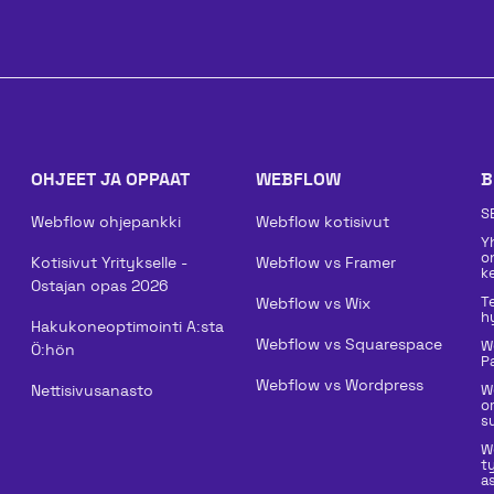
OHJEET JA OPPAAT
WEBFLOW
B
S
Webflow ohjepankki
Webflow kotisivut
Y
o
Kotisivut Yritykselle -
Webflow vs Framer
k
Ostajan opas 2026
T
Webflow vs Wix
h
Hakukoneoptimointi A:sta
Webflow vs Squarespace
W
Ö:hön
P
Webflow vs Wordpress
Nettisivusanasto
W
o
su
W
t
a