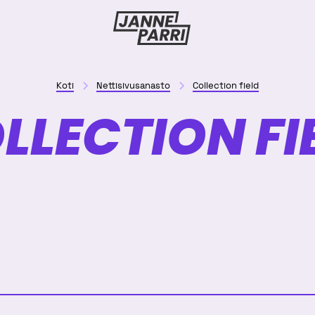
Janne
Parri
Koti
Nettisivusanasto
Collection field
LLECTION FI