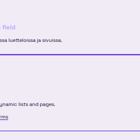
 field
a luetteloissa ja sivuissa.
dynamic lists and pages.
erms