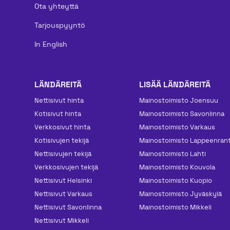
Ota yhteyttä
Tarjouspyyntö
In English
LÄNDÄREITÄ
LISÄÄ LÄNDÄREITÄ
Nettisivut hinta
Mainos­toimisto Joensuu
Kotisivut hinta
Mainos­toimisto Savonlinna
Verkkosivut hinta
Mainos­toimisto Varkaus
Kotisivujen tekijä
Mainos­toimisto Lappeenran
Nettisivujen tekijä
Mainos­toimisto Lahti
Verkkosivujen tekijä
Mainos­toimisto Kouvola
Nettisivut Helsinki
Mainos­toimisto Kuopio
Nettisivut Varkaus
Mainos­toimisto Jyväskylä
Nettisivut Savonlinna
Mainos­toimisto Mikkeli
Nettisivut Mikkeli