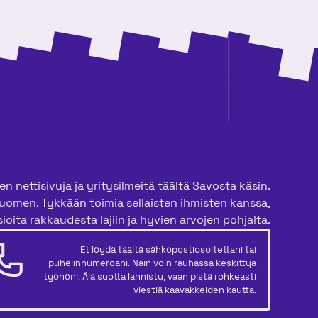
n nettisivuja ja yritysilmeitä täältä Savosta käsin.
uomen. Tykkään toimia sellaisten ihmisten kanssa,
ioita rakkaudesta lajiin ja hyvien arvojen pohjalta.
Et löydä täältä sähköpostiosoitettani tai
puhelinnumeroani. Näin voin rauhassa keskittyä
työhöni. Älä suotta lannistu, vaan pistä rohkeasti
viestiä kaavakkeiden kautta.