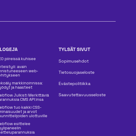
LOGEJA
TYLSÄT SIVUT
EO piireissä kuhisee
Sopimusehdot
hteistyö: avain
nnistuneeseen web-
Tietosuojaseloste
ehitykseen
ekoäly markkinoinnissa:
Evästepolitiikka
yödyt ja haasteet
Saavutettavuusseloste
ebflow Julkisti Merkittäviä
arannuksia CMS API:insa
ebflow tuo kaikki CSS-
minaisuudet ja arvot
unnittelijoiden ulottuville
ebflow esittelee
yylipaneelin
setteluparannuksia