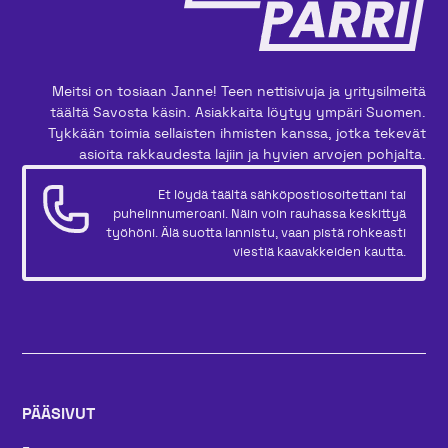
Meitsi on tosiaan Janne! Teen nettisivuja ja yritysilmeitä
täältä Savosta käsin. Asiakkaita löytyy ympäri Suomen.
Tykkään toimia sellaisten ihmisten kanssa, jotka tekevät
asioita rakkaudesta lajiin ja hyvien arvojen pohjalta.
Et löydä täältä sähköpostiosoitettani tai
puhelinnumeroani. Näin voin rauhassa keskittyä
työhöni. Älä suotta lannistu, vaan pistä rohkeasti
viestiä kaavakkeiden kautta.
PÄÄSIVUT