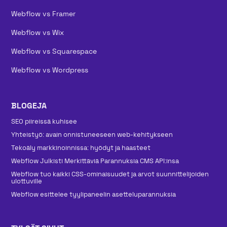
Webflow vs Framer
Webflow vs Wix
Webflow vs Squarespace
Webflow vs Wordpress
BLOGEJA
SEO piireissä kuhisee
Yhteistyö: avain onnistuneeseen web-kehitykseen
Tekoäly markkinoinnissa: hyödyt ja haasteet
Webflow Julkisti Merkittäviä Parannuksia CMS API:insa
Webflow tuo kaikki CSS-ominaisuudet ja arvot suunnittelijoiden
ulottuville
Webflow esittelee tyylipaneelin asetteluparannuksia