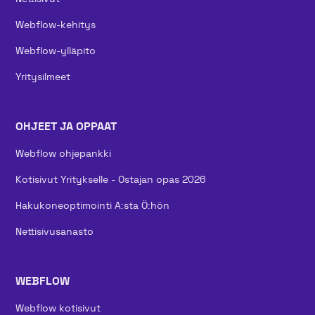
Webflow-kehitys
Webflow-ylläpito
Yritysilmeet
OHJEET JA OPPAAT
Webflow ohjepankki
Kotisivut Yritykselle - Ostajan opas 2026
Hakukoneoptimointi A:sta Ö:hön
Nettisivusanasto
WEBFLOW
Webflow kotisivut