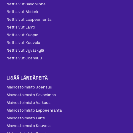
Nettisivut Savonlinna
Nettisivut Mikkeli
Nettisivut Lappeenranta
Nettisivut Lahti
Nettisivut Kuopio
Nettisivut Kouvola
Nettisivut Jyväskylä
Nettisivut Joensuu
LISÄÄ LÄNDÄREITÄ
Mainos­toimisto Joensuu
Mainos­toimisto Savonlinna
Mainos­toimisto Varkaus
Mainos­toimisto Lappeenranta
Mainos­toimisto Lahti
Mainos­toimisto Kouvola