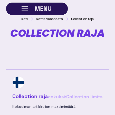
MENU
Koti
Nettisivusanasto
Collection raja
SULJE
COLLECTION RAJA
Collection raja
enkuksi:
Collection limits
Kokoelman artikkelien maksimimäärä.