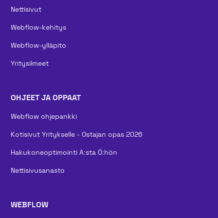
Nettisivut
Webflow-kehitys
Webflow-ylläpito
Yritysilmeet
OHJEET JA OPPAAT
Webflow ohjepankki
Kotisivut Yritykselle - Ostajan opas 2026
Hakukoneoptimointi A:sta Ö:hön
Nettisivusanasto
WEBFLOW