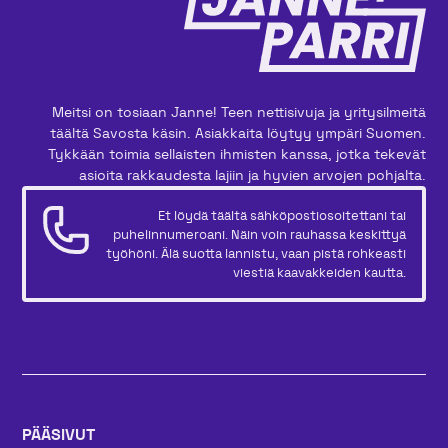
Meitsi on tosiaan Janne! Teen nettisivuja ja yritysilmeitä
täältä Savosta käsin. Asiakkaita löytyy ympäri Suomen.
Tykkään toimia sellaisten ihmisten kanssa, jotka tekevät
asioita rakkaudesta lajiin ja hyvien arvojen pohjalta.
Et löydä täältä sähköpostiosoitettani tai
puhelinnumeroani. Näin voin rauhassa keskittyä
työhöni. Älä suotta lannistu, vaan pistä rohkeasti
viestiä kaavakkeiden kautta.
PÄÄSIVUT