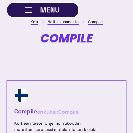
MENU
Koti
Nettisivusanasto
Compile
SULJE
COMPILE
Compile
enkuksi:
Compile
Korkean tason ohjelmointikoodin
muuntamisprosessi matalan tason kieleksi.