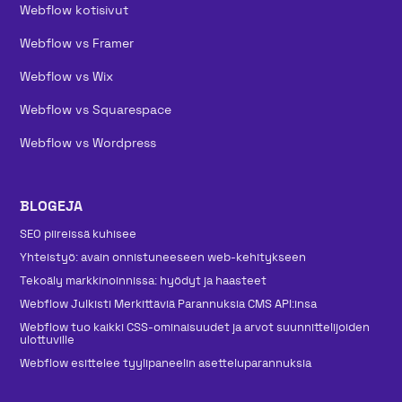
Webflow kotisivut
Webflow vs Framer
Webflow vs Wix
Webflow vs Squarespace
Webflow vs Wordpress
BLOGEJA
SEO piireissä kuhisee
Yhteistyö: avain onnistuneeseen web-kehitykseen
Tekoäly markkinoinnissa: hyödyt ja haasteet
Webflow Julkisti Merkittäviä Parannuksia CMS API:insa
Webflow tuo kaikki CSS-ominaisuudet ja arvot suunnittelijoiden
ulottuville
Webflow esittelee tyylipaneelin asetteluparannuksia