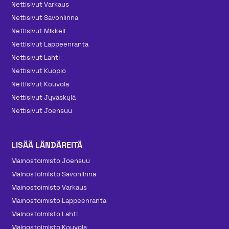
Nettisivut Varkaus
Nettisivut Savonlinna
Nettisivut Mikkeli
Nettisivut Lappeenranta
Nettisivut Lahti
Nettisivut Kuopio
Nettisivut Kouvola
Nettisivut Jyväskylä
Nettisivut Joensuu
LISÄÄ LÄNDÄREITÄ
Mainos­toimisto Joensuu
Mainos­toimisto Savonlinna
Mainos­toimisto Varkaus
Mainos­toimisto Lappeenranta
Mainos­toimisto Lahti
Mainos­toimisto Kouvola