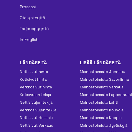
Prosessi
Ota yhteyttä
Tarjouspyyntö
In English
LÄNDÄREITÄ
LISÄÄ LÄNDÄREITÄ
Nettisivut hinta
Mainos­toimisto Joensuu
Kotisivut hinta
Mainos­toimisto Savonlinna
Verkkosivut hinta
Mainos­toimisto Varkaus
Kotisivujen tekijä
Mainos­toimisto Lappeenran
Nettisivujen tekijä
Mainos­toimisto Lahti
Verkkosivujen tekijä
Mainos­toimisto Kouvola
Nettisivut Helsinki
Mainos­toimisto Kuopio
Nettisivut Varkaus
Mainos­toimisto Jyväskylä