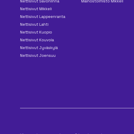
Nettisivut Savonlinna
Mainos­toimisto Mikkeli
Nettisivut Mikkeli
Nettisivut Lappeenranta
Nettisivut Lahti
Nettisivut Kuopio
Nettisivut Kouvola
Nettisivut Jyväskylä
Nettisivut Joensuu