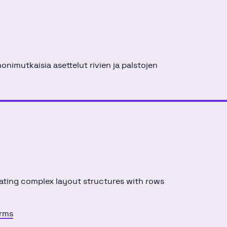
imutkaisia ​​asettelut rivien ja palstojen
itating complex layout structures with rows
erms