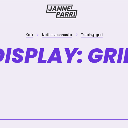
Janne
Parri
Koti
Nettisivusanasto
Display: grid
DISPLAY: GRI