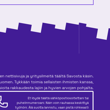
n nettisivuja ja yritysilmeitä täältä Savosta käsin.
uomen. Tykkään toimia sellaisten ihmisten kanssa,
ioita rakkaudesta lajiin ja hyvien arvojen pohjalta.
Et löydä täältä sähköpostiosoitettani tai
puhelinnumeroani. Näin voin rauhassa keskittyä
työhöni. Älä suotta lannistu, vaan pistä rohkeasti