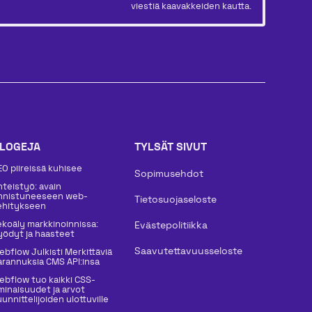
viestiä kaavakkeiden kautta.
LOGEJA
TYLSÄT SIVUT
EO piireissä kuhisee
Sopimusehdot
hteistyö: avain
nnistuneeseen web-
Tietosuojaseloste
ehitykseen
ekoäly markkinoinnissa:
Evästepolitiikka
yödyt ja haasteet
Saavutettavuusseloste
ebflow Julkisti Merkittäviä
arannuksia CMS API:insa
ebflow tuo kaikki CSS-
minaisuudet ja arvot
unnittelijoiden ulottuville