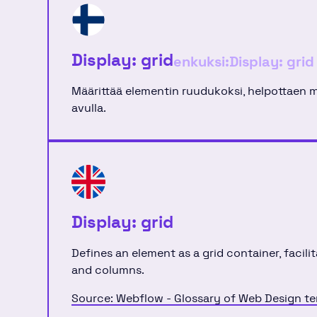
Display: grid
enkuksi:
Display: grid
Määrittää elementin ruudukoksi, helpottaen mon
avulla.
Display: grid
Defines an element as a grid container, facil
and columns.
Source: Webflow - Glossary of Web Design t