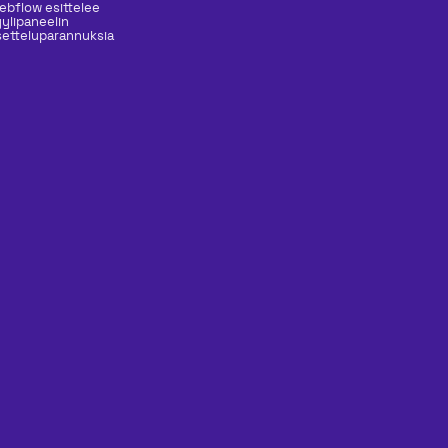
ebflow esittelee
yylipaneelin
setteluparannuksia