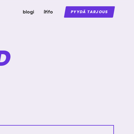
blogi
info
PYYDÄ TARJOUS
D