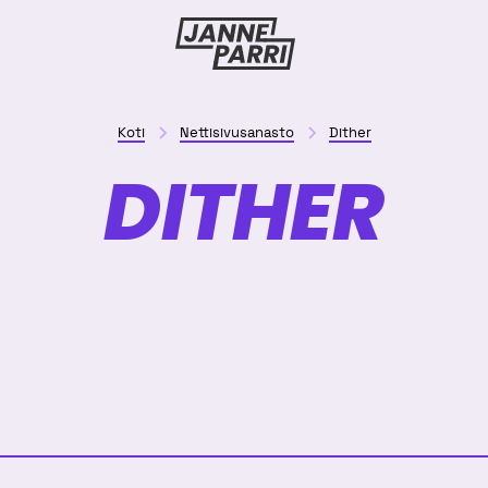
Janne
Parri
Koti
Nettisivusanasto
Dither
DITHER