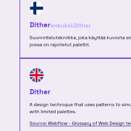
Dither
enkuksi:
Dither
Suunnittelutekniikka, joka käyttää kuvioita si
joissa on rajoitetut palettit.
Dither
A design technique that uses patterns to simu
with limited palettes.
Source: Webflow - Glossary of Web Design t