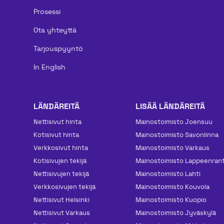
Prosessi
Ota yhteyttä
Tarjouspyyntö
In English
LÄNDÄREITÄ
LISÄÄ LÄNDÄREITÄ
Nettisivut hinta
Mainos­toimisto Joensuu
Kotisivut hinta
Mainos­toimisto Savonlinna
Verkkosivut hinta
Mainos­toimisto Varkaus
Kotisivujen tekijä
Mainos­toimisto Lappeenran
Nettisivujen tekijä
Mainos­toimisto Lahti
Verkkosivujen tekijä
Mainos­toimisto Kouvola
Nettisivut Helsinki
Mainos­toimisto Kuopio
Nettisivut Varkaus
Mainos­toimisto Jyväskylä