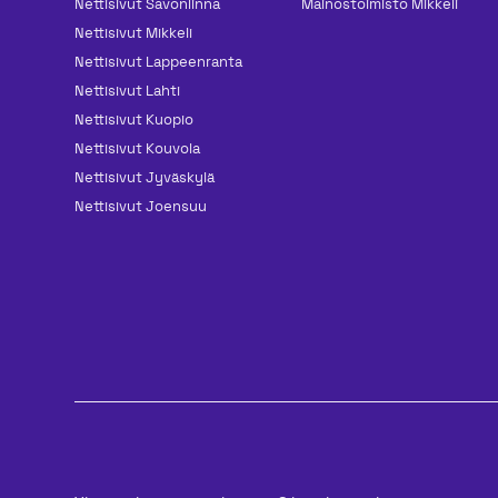
Nettisivut Savonlinna
Mainos­toimisto Mikkeli
Nettisivut Mikkeli
Nettisivut Lappeenranta
Nettisivut Lahti
Nettisivut Kuopio
Nettisivut Kouvola
Nettisivut Jyväskylä
Nettisivut Joensuu