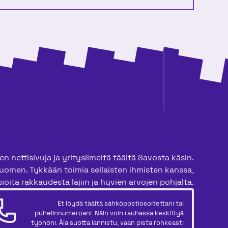
n nettisivuja ja yritysilmeitä täältä Savosta käsin.
uomen. Tykkään toimia sellaisten ihmisten kanssa,
ioita rakkaudesta lajiin ja hyvien arvojen pohjalta.
Et löydä täältä sähköpostiosoitettani tai
puhelinnumeroani. Näin voin rauhassa keskittyä
työhöni. Älä suotta lannistu, vaan pistä rohkeasti