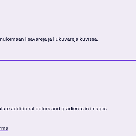
muloimaan lisävärejä ja liukuvärejä kuvissa,
late additional colors and gradients in images
erms