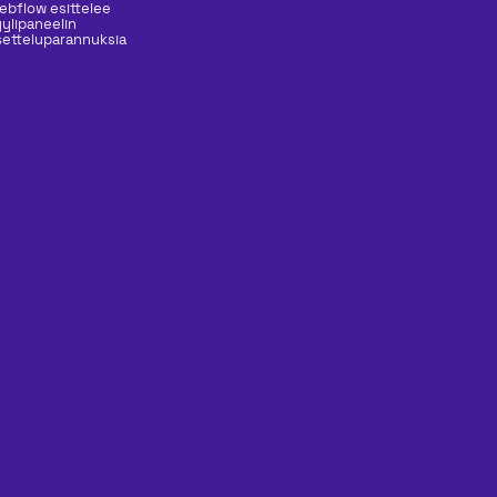
ebflow esittelee
yylipaneelin
setteluparannuksia