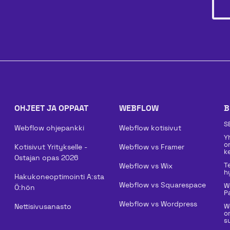
OHJEET JA OPPAAT
WEBFLOW
B
S
Webflow ohjepankki
Webflow kotisivut
Y
o
Kotisivut Yritykselle -
Webflow vs Framer
k
Ostajan opas 2026
T
Webflow vs Wix
h
Hakukoneoptimointi A:sta
Webflow vs Squarespace
W
Ö:hön
P
Webflow vs Wordpress
Nettisivusanasto
W
o
su