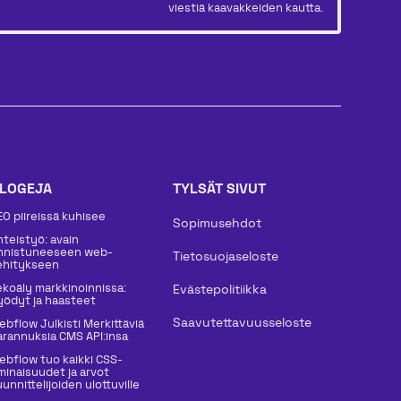
viestiä kaavakkeiden kautta.
LOGEJA
TYLSÄT SIVUT
EO piireissä kuhisee
Sopimusehdot
hteistyö: avain
nnistuneeseen web-
Tietosuojaseloste
ehitykseen
ekoäly markkinoinnissa:
Evästepolitiikka
yödyt ja haasteet
Saavutettavuusseloste
ebflow Julkisti Merkittäviä
arannuksia CMS API:insa
ebflow tuo kaikki CSS-
minaisuudet ja arvot
unnittelijoiden ulottuville