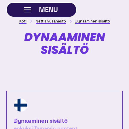
MENU
Koti
Nettisivusanasto
Dynaaminen sisältö
SULJE
DYNAAMINEN
SISÄLTÖ
Dynaaminen sisältö
enkuksi:
Dynamic content