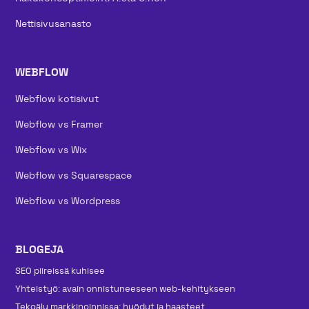
Nettisivusanasto
WEBFLOW
Webflow kotisivut
Webflow vs Framer
Webflow vs Wix
Webflow vs Squarespace
Webflow vs Wordpress
BLOGEJA
SEO piireissä kuhisee
Yhteistyö: avain onnistuneeseen web-kehitykseen
Tekoäly markkinoinnissa: hyödyt ja haasteet