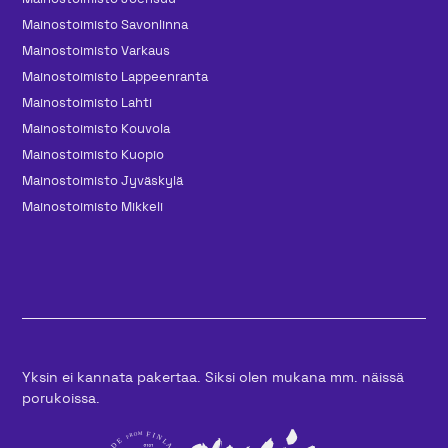
Mainos­toimisto Savonlinna
Mainos­toimisto Varkaus
Mainos­toimisto Lappeenranta
Mainos­toimisto Lahti
Mainos­toimisto Kouvola
Mainos­toimisto Kuopio
Mainos­toimisto Jyväskylä
Mainos­toimisto Mikkeli
Yksin ei kannata pakertaa. Siksi olen mukana mm. näissä
porukoissa.