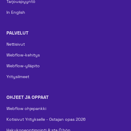
Tarjouspyyntö
In English
PALVELUT
Nettisivut
Webflow-kehitys
Webflow-ylläpito
Yritysilmeet
OHJEET JA OPPAAT
Webflow ohjepankki
Kotisivut Yritykselle - Ostajan opas 2026
Hakukoneoptimointi A:sta Ö:hön