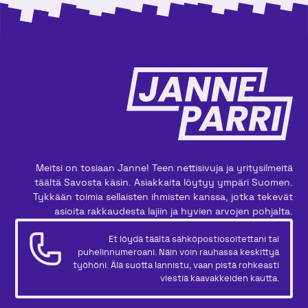
Meitsi on tosiaan Janne! Teen nettisivuja ja yritysilmeitä
täältä Savosta käsin. Asiakkaita löytyy ympäri Suomen.
Tykkään toimia sellaisten ihmisten kanssa, jotka tekevät
asioita rakkaudesta lajiin ja hyvien arvojen pohjalta.
Et löydä täältä sähköpostiosoitettani tai
puhelinnumeroani. Näin voin rauhassa keskittyä
työhöni. Älä suotta lannistu, vaan pistä rohkeasti
viestiä kaavakkeiden kautta.