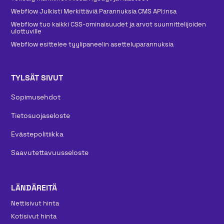
Webflow Julkisti Merkittäviä Parannuksia CMS API:insa
Webflow tuo kaikki CSS-ominaisuudet ja arvot suunnittelijoiden
ulottuville
Webflow esittelee tyylipaneelin asetteluparannuksia
TYLSÄT SIVUT
Sopimusehdot
Tietosuojaseloste
Evästepolitiikka
Saavutettavuusseloste
LÄNDÄREITÄ
Nettisivut hinta
Kotisivut hinta