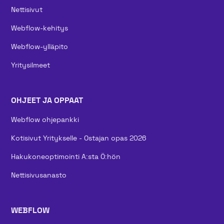
Nettisivut
Webflow-kehitys
Webflow-ylläpito
Yritysilmeet
OHJEET JA OPPAAT
Webflow ohjepankki
Kotisivut Yritykselle - Ostajan opas 2026
Hakukoneoptimointi A:sta Ö:hön
Nettisivusanasto
WEBFLOW