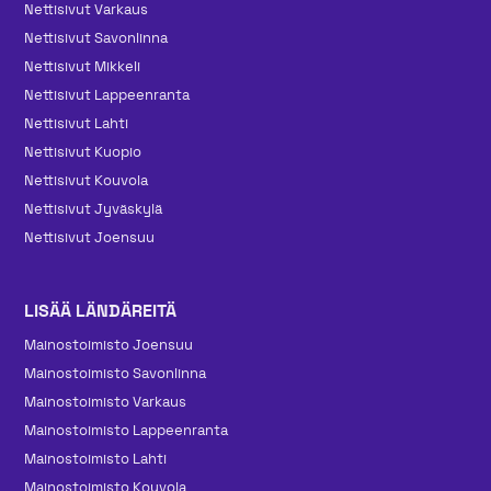
Nettisivut Varkaus
Nettisivut Savonlinna
Nettisivut Mikkeli
Nettisivut Lappeenranta
Nettisivut Lahti
Nettisivut Kuopio
Nettisivut Kouvola
Nettisivut Jyväskylä
Nettisivut Joensuu
LISÄÄ LÄNDÄREITÄ
Mainos­toimisto Joensuu
Mainos­toimisto Savonlinna
Mainos­toimisto Varkaus
Mainos­toimisto Lappeenranta
Mainos­toimisto Lahti
Mainos­toimisto Kouvola