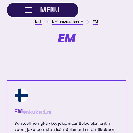
MENU
Koti
Nettisivusanasto
EM
SULJE
EM
EM
enkuksi:
Em
Suhteellinen yksikkö, joka määrittelee elementin
koon, joka perustuu isäntäelementin fonttikokoon.