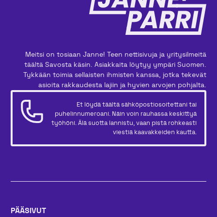
Meitsi on tosiaan Janne! Teen nettisivuja ja yritysilmeitä
täältä Savosta käsin. Asiakkaita löytyy ympäri Suomen.
Tykkään toimia sellaisten ihmisten kanssa, jotka tekevät
asioita rakkaudesta lajiin ja hyvien arvojen pohjalta.
Et löydä täältä sähköpostiosoitettani tai
puhelinnumeroani. Näin voin rauhassa keskittyä
työhöni. Älä suotta lannistu, vaan pistä rohkeasti
viestiä kaavakkeiden kautta.
PÄÄSIVUT