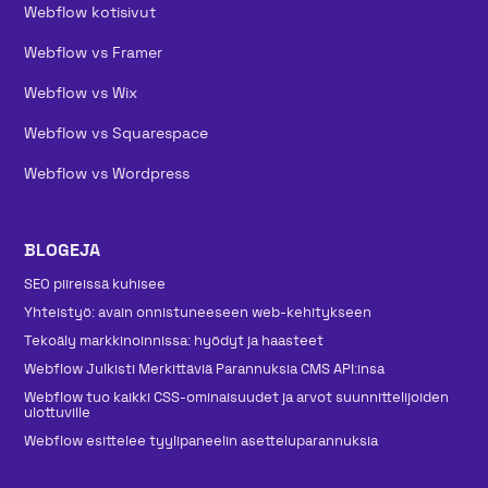
Webflow kotisivut
Webflow vs Framer
Webflow vs Wix
Webflow vs Squarespace
Webflow vs Wordpress
BLOGEJA
SEO piireissä kuhisee
Yhteistyö: avain onnistuneeseen web-kehitykseen
Tekoäly markkinoinnissa: hyödyt ja haasteet
Webflow Julkisti Merkittäviä Parannuksia CMS API:insa
Webflow tuo kaikki CSS-ominaisuudet ja arvot suunnittelijoiden
ulottuville
Webflow esittelee tyylipaneelin asetteluparannuksia