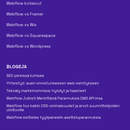
Webflow kotisivut
Webflow vs Framer
Webflow vs Wix
Webflow vs Squarespace
Webflow vs Wordpress
BLOGEJA
SEO piireissä kuhisee
Yhteistyö: avain onnistuneeseen web-kehitykseen
Tekoäly markkinoinnissa: hyödyt ja haasteet
Webflow Julkisti Merkittäviä Parannuksia CMS API:insa
Webflow tuo kaikki CSS-ominaisuudet ja arvot suunnittelijoiden
ulottuville
Webflow esittelee tyylipaneelin asetteluparannuksia