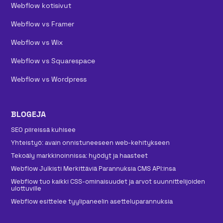
Webflow kotisivut
Webflow vs Framer
Webflow vs Wix
Webflow vs Squarespace
Webflow vs Wordpress
BLOGEJA
SEO piireissä kuhisee
Yhteistyö: avain onnistuneeseen web-kehitykseen
Tekoäly markkinoinnissa: hyödyt ja haasteet
Webflow Julkisti Merkittäviä Parannuksia CMS API:insa
Webflow tuo kaikki CSS-ominaisuudet ja arvot suunnittelijoiden
ulottuville
Webflow esittelee tyylipaneelin asetteluparannuksia