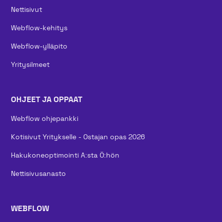
Nettisivut
Webflow-kehitys
Webflow-ylläpito
Yritysilmeet
OHJEET JA OPPAAT
Webflow ohjepankki
Kotisivut Yritykselle - Ostajan opas 2026
Hakukoneoptimointi A:sta Ö:hön
Nettisivusanasto
WEBFLOW