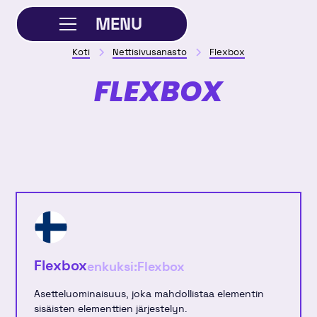
MENU
Koti
Nettisivusanasto
Flexbox
SULJE
FLEXBOX
Flexbox
enkuksi:
Flexbox
Asetteluominaisuus, joka mahdollistaa elementin
sisäisten elementtien järjestelyn.