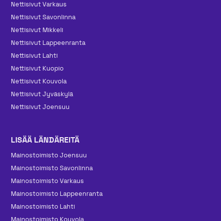
Nettisivut Varkaus
Nettisivut Savonlinna
Nettisivut Mikkeli
Nettisivut Lappeenranta
Nettisivut Lahti
Nettisivut Kuopio
Nettisivut Kouvola
Nettisivut Jyväskylä
Nettisivut Joensuu
LISÄÄ LÄNDÄREITÄ
Mainos­toimisto Joensuu
Mainos­toimisto Savonlinna
Mainos­toimisto Varkaus
Mainos­toimisto Lappeenranta
Mainos­toimisto Lahti
Mainos­toimisto Kouvola