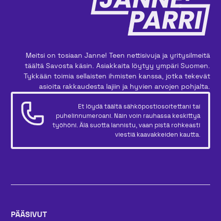
Meitsi on tosiaan Janne! Teen nettisivuja ja yritysilmeitä
täältä Savosta käsin. Asiakkaita löytyy ympäri Suomen.
Tykkään toimia sellaisten ihmisten kanssa, jotka tekevät
asioita rakkaudesta lajiin ja hyvien arvojen pohjalta.
Et löydä täältä sähköpostiosoitettani tai
puhelinnumeroani. Näin voin rauhassa keskittyä
työhöni. Älä suotta lannistu, vaan pistä rohkeasti
viestiä kaavakkeiden kautta.
PÄÄSIVUT